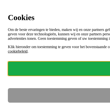
Ga direct naar de content
Cookies
Menu
Om de beste ervaringen te bieden, maken wij en onze partners ge
VACATURES
geven voor deze technologieën, kunnen wij en onze partners perso
ORGANISATIES
advertenties tonen. Geen toestemming geven of uw toestemming i
VOOR WERKGEVERS
Klik hieronder om toestemming te geven voor het bovenstaande of
cookiebeleid
.