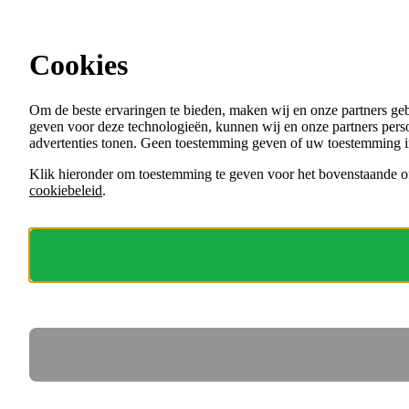
Ga direct naar de content
Vacatures in Oss
Cookies
Menu
Om de beste ervaringen te bieden, maken wij en onze partners ge
VACATURES
geven voor deze technologieën, kunnen wij en onze partners perso
ORGANISATIES
advertenties tonen. Geen toestemming geven of uw toestemming i
VOOR WERKGEVERS
Klik hieronder om toestemming te geven voor het bovenstaande of
cookiebeleid
.