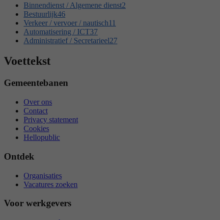
Binnendienst / Algemene dienst
2
Bestuurlijk
46
Verkeer / vervoer / nautisch
11
Automatisering / ICT
37
Administratief / Secretarieel
27
Voettekst
Gemeentebanen
Over ons
Contact
Privacy statement
Cookies
Hellopublic
Ontdek
Organisaties
Vacatures zoeken
Voor werkgevers