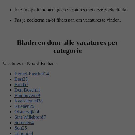
Er zijn op dit moment geen vacatures met deze zoekcriteria.
Pas je zoekterm en/of filters aan om vacatures te vinden.
Bladeren door alle vacatures per
categorie
Vacatures in Noord-Brabant
Berkel-Enschot
24
Best
25
Breda
7
Den Bosch
11
Eindhoven
29
Kaatsheuvel
24
Nuenen
25
Oisterwijk
24
Sint Willebrord
7
Someren
4
Son
25
Tilburg
24