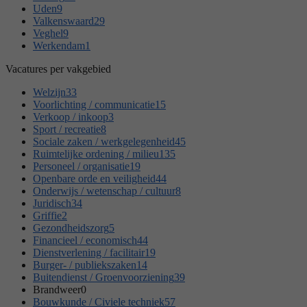
Uden
9
Valkenswaard
29
Veghel
9
Werkendam
1
Vacatures per vakgebied
Welzijn
33
Voorlichting / communicatie
15
Verkoop / inkoop
3
Sport / recreatie
8
Sociale zaken / werkgelegenheid
45
Ruimtelijke ordening / milieu
135
Personeel / organisatie
19
Openbare orde en veiligheid
44
Onderwijs / wetenschap / cultuur
8
Juridisch
34
Griffie
2
Gezondheidszorg
5
Financieel / economisch
44
Dienstverlening / facilitair
19
Burger- / publiekszaken
14
Buitendienst / Groenvoorziening
39
Brandweer
0
Bouwkunde / Civiele techniek
57