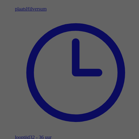
plaats
Hilversum
looptijd
32 - 36 uur