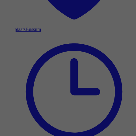
plaats
Bussum