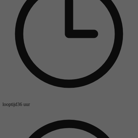
looptijd
36 uur