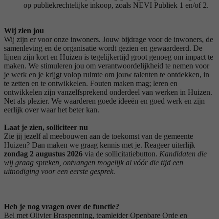
op publiekrechtelijke inkoop, zoals NEVI Publiek 1 en/of 2.
Wij zien jou
Wij zijn er voor onze inwoners. Jouw bijdrage voor de inwoners, de
samenleving en de organisatie wordt gezien en gewaardeerd. De
lijnen zijn kort en Huizen is tegelijkertijd groot genoeg om impact te
maken. We stimuleren jou om verantwoordelijkheid te nemen voor
je werk en je krijgt volop ruimte om jouw talenten te ontdekken, in
te zetten en te ontwikkelen. Fouten maken mag; leren en
ontwikkelen zijn vanzelfsprekend onderdeel van werken in Huizen.
Net als plezier. We waarderen goede ideeën en goed werk en zijn
eerlijk over waar het beter kan.
Laat je zien, solliciteer nu
Zie jij jezelf al meebouwen aan de toekomst van de gemeente
Huizen? Dan maken we graag kennis met je. Reageer uiterlijk
zondag 2 augustus 2026
via de sollicitatiebutton.
Kandidaten die
wij graag spreken, ontvangen mogelijk al vóór die tijd een
uitnodiging voor een eerste gesprek.
Heb je nog vragen over de functie?
Bel met Olivier Braspenning, teamleider Openbare Orde en