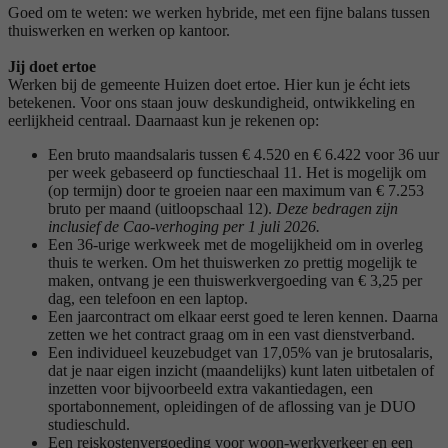
Goed om te weten: we werken hybride, met een fijne balans tussen
thuiswerken en werken op kantoor.
Jij doet ertoe
Werken bij de gemeente Huizen doet ertoe. Hier kun je écht iets
betekenen. Voor ons staan jouw deskundigheid, ontwikkeling en
eerlijkheid centraal. Daarnaast kun je rekenen op:
Een bruto maandsalaris tussen € 4.520 en € 6.422 voor 36 uur
per week gebaseerd op functieschaal 11. Het is mogelijk om
(op termijn) door te groeien naar een maximum van € 7.253
bruto per maand (uitloopschaal 12).
Deze bedragen zijn
inclusief de Cao-verhoging per 1 juli 2026.
Een 36-urige werkweek met de mogelijkheid om in overleg
thuis te werken. Om het thuiswerken zo prettig mogelijk te
maken, ontvang je een thuiswerkvergoeding van € 3,25 per
dag, een telefoon en een laptop.
Een jaarcontract om elkaar eerst goed te leren kennen. Daarna
zetten we het contract graag om in een vast dienstverband.
Een individueel keuzebudget van 17,05% van je brutosalaris,
dat je naar eigen inzicht (maandelijks) kunt laten uitbetalen of
inzetten voor bijvoorbeeld extra vakantiedagen, een
sportabonnement, opleidingen of de aflossing van je DUO
studieschuld.
Een reiskostenvergoeding voor woon-werkverkeer en een