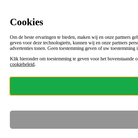
Ga direct naar de content
Cookies
Menu
Om de beste ervaringen te bieden, maken wij en onze partners ge
VACATURES
geven voor deze technologieën, kunnen wij en onze partners perso
ORGANISATIES
advertenties tonen. Geen toestemming geven of uw toestemming i
VOOR WERKGEVERS
Klik hieronder om toestemming te geven voor het bovenstaande of
cookiebeleid
.