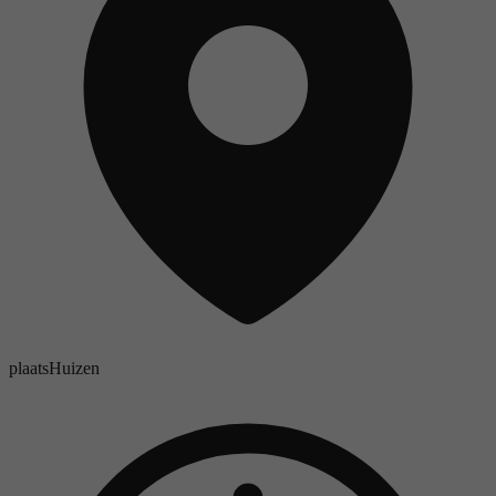
plaats
Huizen