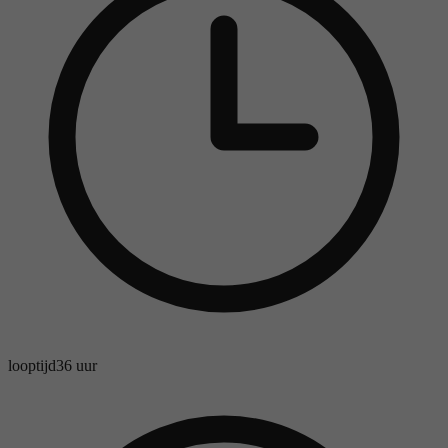
looptijd
36 uur