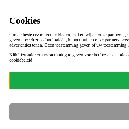
Ga direct naar de content
Cookies
Menu
Om de beste ervaringen te bieden, maken wij en onze partners ge
VACATURES
geven voor deze technologieën, kunnen wij en onze partners perso
ORGANISATIES
advertenties tonen. Geen toestemming geven of uw toestemming i
VOOR WERKGEVERS
Klik hieronder om toestemming te geven voor het bovenstaande of
cookiebeleid
.