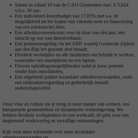
Salaris in schaal 10 van de CAO Gemeenten max. € 5.624
o.b.v. 36 uur;
Een individueel keuzebudget van 17,05% met o.a. de
mogelijkheid tot het kopen van vakantie-uren en financiering
van een (elektrische) fiets;
Een arbeidsovereenkomst voor de duur van één jaar, met
uitzicht op een vast dienstverband;
Een pensioenregeling via het ABP, waarbij Gemeente Alphen
aan den Rijn het grootste deel betaalt;
Flexibele werktijden en alle faciliteiten om hybride te werken,
waaronder een smartphone en een laptop;
Diverse opleidingsmogelijkheden zodat je jouw potentie
verder kunt ontwikkelen;
Een uitgebreid pakket secundaire arbeidsvoorwaarden, zoals
een reiskostenvergoeding en gedeeltelijk betaald
ouderschapsverlof.
Onze visie en cultuur zie je terug in onze manier van werken, ons
transparante gemeentehuis en dynamische werkomgeving. We
hebben flexibele werkplekken en een werkcafé; dé plek voor een
inspirerend werkoverleg en toevallige ontmoetingen.
Kijk voor meer informatie over onze secundaire
arbeidsvoorwaarden op