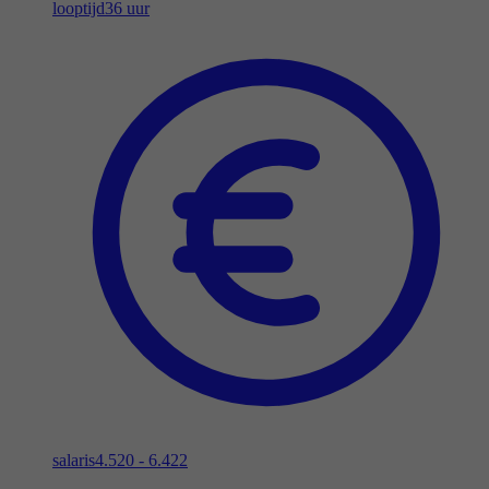
looptijd
36 uur
salaris
4.520 - 6.422