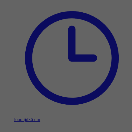
looptijd
36 uur