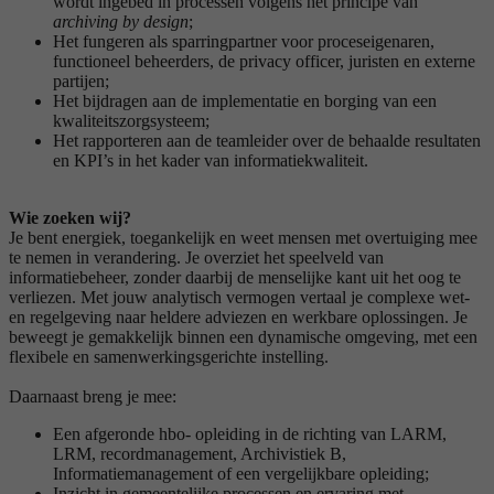
wordt ingebed in processen volgens het principe van
archiving by design
;
Het fungeren als sparringpartner voor proceseigenaren,
functioneel beheerders, de privacy officer, juristen en externe
partijen;
Het bijdragen aan de implementatie en borging van een
kwaliteitszorgsysteem;
Het rapporteren aan de teamleider over de behaalde resultaten
en KPI’s in het kader van informatiekwaliteit.
Wie zoeken wij?
Je bent energiek, toegankelijk en weet mensen met overtuiging mee
te nemen in verandering. Je overziet het speelveld van
informatiebeheer, zonder daarbij de menselijke kant uit het oog te
verliezen. Met jouw analytisch vermogen vertaal je complexe wet-
en regelgeving naar heldere adviezen en werkbare oplossingen. Je
beweegt je gemakkelijk binnen een dynamische omgeving, met een
flexibele en samenwerkingsgerichte instelling.
Daarnaast breng je mee:
Een afgeronde hbo- opleiding in de richting van LARM,
LRM, recordmanagement, Archivistiek B,
Informatiemanagement of een vergelijkbare opleiding;
Inzicht in gemeentelijke processen en ervaring met