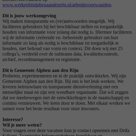
www.werkenbijalphenaandenrijn.nl/arbeidsvoorwaarden
.
Dit is jouw werkomgeving
Wij maken transparantie en (ver)antwoorden mogelijk. Wij
faciliteren gebruikers bij het beschikbaar stellen en toegankelijk
houden van informatie voor zolang dat nodig is. Hiermee faciliteren
wij de informatie creërende en -beherende gebruiker om hun
informatie zo lang als nodig is beschikbaar en toegankelijk te
houden, met behoud van vorm en context. Dit doen wij met 25
collega’s, verdeeld over de subteams data, kwaliteitscontrole,
archief, recordmanagement en registratie.
Dit is Gemeente Alphen aan den Rijn
Proberen, experimenteren en in de praktijk ontwikkelen. Wij zijn
Gemeente Alphen aan den Rijn. Bij ons is het leuk werken. We
leveren betrouwbare en transparante dienstverlening met een
menselijke maat en zijn een wendbare organisatie. Dat wil zeggen
dat we meebewegen met de ontwikkelingen in de maatschappij en
continu vernieuwen. We leren door te doen. Met elkaar werken we
samen voor het beste resultaat voor onze inwoners.
Interesse?
Wil je meer weten?
Voor vragen over deze vacature kun je contact opnemen met Drifa
Sallami, Teamleider Informatiebeheer, bereikbaar op