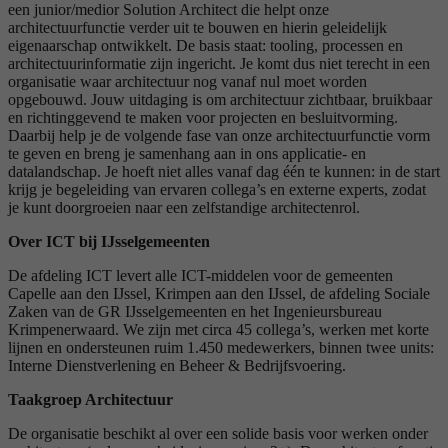
een junior/medior Solution Architect die helpt onze
architectuurfunctie verder uit te bouwen en hierin geleidelijk
eigenaarschap ontwikkelt. De basis staat: tooling, processen en
architectuurinformatie zijn ingericht. Je komt dus niet terecht in een
organisatie waar architectuur nog vanaf nul moet worden
opgebouwd. Jouw uitdaging is om architectuur zichtbaar, bruikbaar
en richtinggevend te maken voor projecten en besluitvorming.
Daarbij help je de volgende fase van onze architectuurfunctie vorm
te geven en breng je samenhang aan in ons applicatie- en
datalandschap. Je hoeft niet alles vanaf dag één te kunnen: in de start
krijg je begeleiding van ervaren collega’s en externe experts, zodat
je kunt doorgroeien naar een zelfstandige architectenrol.
Over ICT bij IJsselgemeenten
De afdeling ICT levert alle ICT-middelen voor de gemeenten
Capelle aan den IJssel, Krimpen aan den IJssel, de afdeling Sociale
Zaken van de GR IJsselgemeenten en het Ingenieursbureau
Krimpenerwaard. We zijn met circa 45 collega’s, werken met korte
lijnen en ondersteunen ruim 1.450 medewerkers, binnen twee units:
Interne Dienstverlening en Beheer & Bedrijfsvoering.
Taakgroep Architectuur
De organisatie beschikt al over een solide basis voor werken onder