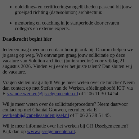
opleidings- en certificeringsmogelijkheden passend bij jouw
groeipad richting (data/solution) architectuur.
mentoring en coaching in je startperiode door ervaren
collega’s en externe experts.
Daadkracht begint hier
Iedereen mag meedoen en daar hoor jij ook bij. Daarom helpen we
je graag op weg. We ontvangen graag jouw sollicitatie op deze
vacature van Solution architect (junior/medior) voor vrijdag 21
augustus 2026. Vinden wij eerder het juiste talent? Dan sluiten wij
de vacature.
Vragen stellen mag altijd! Wil je meer weten over de functie? Neem
dan contact op met Stefan van de Werken, afdelingshoofd ICT, via
E
s.vande.werken@ijsselgemeenten.nl
of T 06 11 30 14 54.
Wil je meer weten over de sollicitatieprocedure? Neem daarvoor
contact op met Chantal Gouwen, recruiter, via E
werkenbij@capelleaandenijssel.nl
of T 06 25 38 51 45.
Wil je meer informatie over het werken bij GR IJsselgemeenten?
Kijk dan op
www.ijsselgemeenten.nl
.