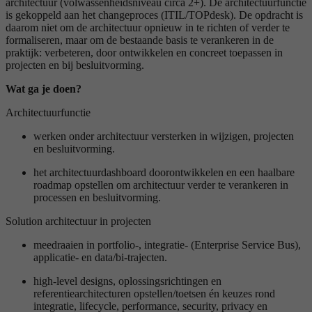
architectuur (volwassenheidsniveau circa 2+). De architectuurfunctie
is gekoppeld aan het changeproces (ITIL/TOPdesk). De opdracht is
daarom niet om de architectuur opnieuw in te richten of verder te
formaliseren, maar om de bestaande basis te verankeren in de
praktijk: verbeteren, door ontwikkelen en concreet toepassen in
projecten en bij besluitvorming.
Wat ga je doen?
Architectuurfunctie
werken onder architectuur versterken in wijzigen, projecten
en besluitvorming.
het architectuurdashboard doorontwikkelen en een haalbare
roadmap opstellen om architectuur verder te verankeren in
processen en besluitvorming.
Solution architectuur in projecten
meedraaien in portfolio-, integratie- (Enterprise Service Bus),
applicatie- en data/bi-trajecten.
high-level designs, oplossingsrichtingen en
referentiearchitecturen opstellen/toetsen én keuzes rond
integratie, lifecycle, performance, security, privacy en