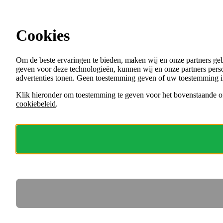
Ga direct naar de content
Cookies
Menu
Om de beste ervaringen te bieden, maken wij en onze partners ge
VACATURES
geven voor deze technologieën, kunnen wij en onze partners perso
ORGANISATIES
advertenties tonen. Geen toestemming geven of uw toestemming i
VOOR WERKGEVERS
Klik hieronder om toestemming te geven voor het bovenstaande of
cookiebeleid
.