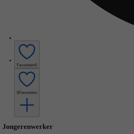
Favorieten
0
0
Favorieten
Jongerenwerker