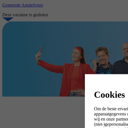
Gemeente Amstelveen
Deze vacature is gesloten
Cookies
Om de beste ervari
apparaatgegevens o
wij en onze partne
(niet-)gepersonali