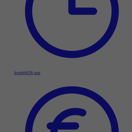
looptijd
36 uur