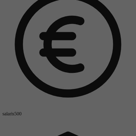
salaris
500