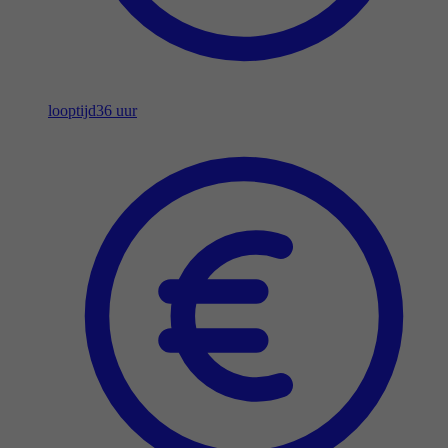
looptijd
36 uur