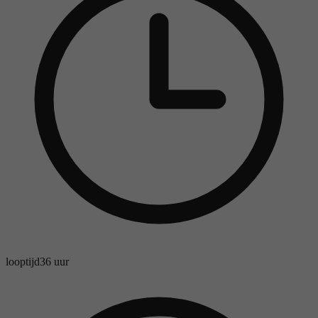
looptijd
36 uur