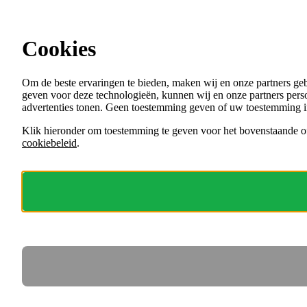
Ga direct naar de content
Cookies
Menu
Om de beste ervaringen te bieden, maken wij en onze partners ge
VACATURES
geven voor deze technologieën, kunnen wij en onze partners perso
ORGANISATIES
advertenties tonen. Geen toestemming geven of uw toestemming i
VOOR WERKGEVERS
Klik hieronder om toestemming te geven voor het bovenstaande of
cookiebeleid
.