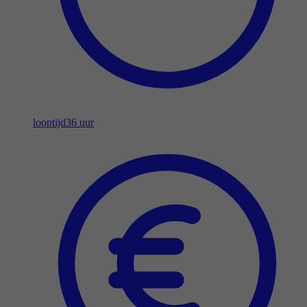
looptijd
36 uur