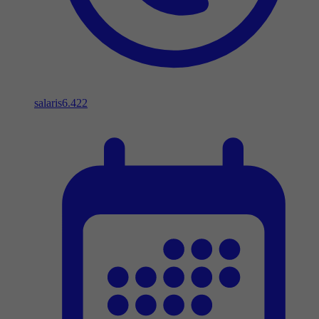
salaris
6.422