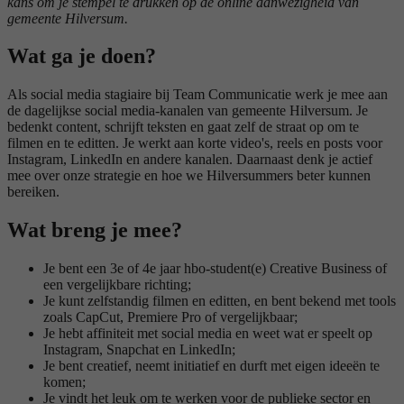
kans om je stempel te drukken op de online aanwezigheid van
gemeente Hilversum.
Wat ga je doen?
Als social media stagiaire bij Team Communicatie werk je mee aan
de dagelijkse social media-kanalen van gemeente Hilversum. Je
bedenkt content, schrijft teksten en gaat zelf de straat op om te
filmen en te editten. Je werkt aan korte video's, reels en posts voor
Instagram, LinkedIn en andere kanalen. Daarnaast denk je actief
mee over onze strategie en hoe we Hilversummers beter kunnen
bereiken.
Wat breng je mee?
Je bent een 3e of 4e jaar hbo-student(e) Creative Business of
een vergelijkbare richting;
Je kunt zelfstandig filmen en editten, en bent bekend met tools
zoals CapCut, Premiere Pro of vergelijkbaar;
Je hebt affiniteit met social media en weet wat er speelt op
Instagram, Snapchat en LinkedIn;
Je bent creatief, neemt initiatief en durft met eigen ideeën te
komen;
Je vindt het leuk om te werken voor de publieke sector en