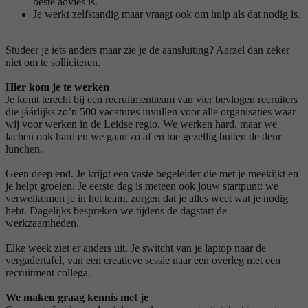
beste advies is.
Je werkt zelfstandig maar vraagt ook om hulp als dat nodig is.
Studeer je iets anders maar zie je de aansluiting? Aarzel dan zeker
niet om te solliciteren.
Hier kom je te werken
Je komt terecht bij een recruitmentteam van vier bevlogen recruiters
die jáárlijks zo’n 500 vacatures invullen voor alle organisaties waar
wij voor werken in de Leidse regio. We werken hard, maar we
lachen ook hard en we gaan zo af en toe gezellig buiten de deur
lunchen.
Geen deep end. Je krijgt een vaste begeleider die met je meekijkt en
je helpt groeien. Je eerste dag is meteen ook jouw startpunt: we
verwelkomen je in het team, zorgen dat je alles weet wat je nodig
hebt. Dagelijks bespreken we tijdens de dagstart de
werkzaamheden.
Elke week ziet er anders uit. Je switcht van je laptop naar de
vergadertafel, van een creatieve sessie naar een overleg met een
recruitment collega.
We maken graag kennis met je