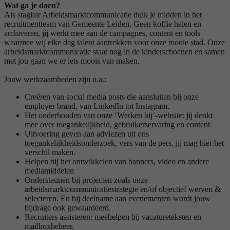
Wat ga je doen?
Als stagiair Arbeidsmarktcommunicatie duik je midden in het
recruitmentteam van Gemeente Leiden. Geen koffie halen en
archiveren, jíj werkt mee aan de campagnes, content en tools
waarmee wij elke dag talent aantrekken voor onze mooie stad. Onze
arbeidsmarktcommunicatie staat nog in de kinderschoenen en samen
met jou gaan we er iets moois van maken.
Jouw werkzaamheden zijn o.a.:
Creëren van social media posts die aansluiten bij onze
employer brand, van LinkedIn tot Instagram.
Het onderhouden van onze ‘Werken bij’-website: jij denkt
mee over toegankelijkheid, gebruikerservaring en content.
Uitvoering geven aan adviezen uit ons
toegankelijkheidsonderzoek, vers van de pers, jij mag hier het
verschil maken.
Helpen bij het ontwikkelen van banners, video en andere
mediamiddelen
Ondersteunen bij projecten zoals onze
arbeidsmarktcommunicatiestrategie en/of objectief werven &
selecteren. En bij deelname aan evenementen wordt jouw
bijdrage ook gewaardeerd.
Recruiters assisteren: meehelpen bij vacatureteksten en
mailboxbeheer.