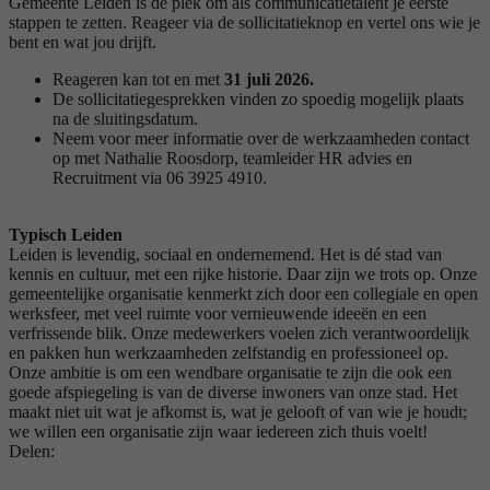
Gemeente Leiden is de plek om als communicatietalent je eerste
stappen te zetten. Reageer via de sollicitatieknop en vertel ons wie je
bent en wat jou drijft.
Reageren kan tot en met
31 juli 2026.
De sollicitatiegesprekken vinden zo spoedig mogelijk plaats
na de sluitingsdatum.
Neem voor meer informatie over de werkzaamheden contact
op met Nathalie Roosdorp, teamleider HR advies en
Recruitment via 06 3925 4910.
Typisch Leiden
Leiden is levendig, sociaal en ondernemend. Het is dé stad van
kennis en cultuur, met een rijke historie. Daar zijn we trots op. Onze
gemeentelijke organisatie kenmerkt zich door een collegiale en open
werksfeer, met veel ruimte voor vernieuwende ideeën en een
verfrissende blik. Onze medewerkers voelen zich verantwoordelijk
en pakken hun werkzaamheden zelfstandig en professioneel op.
Onze ambitie is om een wendbare organisatie te zijn die ook een
goede afspiegeling is van de diverse inwoners van onze stad. Het
maakt niet uit wat je afkomst is, wat je gelooft of van wie je houdt;
we willen een organisatie zijn waar iedereen zich thuis voelt!
Delen: