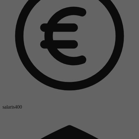
salaris
400