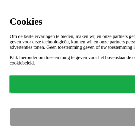
Ga direct naar de content
Cookies
Menu
Om de beste ervaringen te bieden, maken wij en onze partners ge
VACATURES
geven voor deze technologieën, kunnen wij en onze partners perso
ORGANISATIES
advertenties tonen. Geen toestemming geven of uw toestemming i
VOOR WERKGEVERS
Klik hieronder om toestemming te geven voor het bovenstaande of
cookiebeleid
.