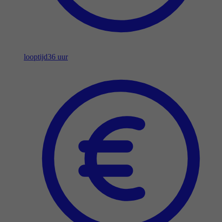
looptijd
36 uur