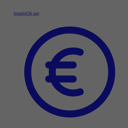
looptijd
36 uur