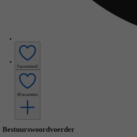
Favorieten
0
0
Favorieten
Bestuurswoordvoerder