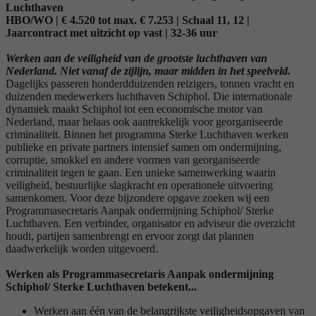
Luchthaven
HBO/WO | € 4.520 tot max. € 7.253 | Schaal 11, 12 |
Jaarcontract met uitzicht op vast | 32-36 uur
Werken aan de veiligheid van de grootste luchthaven van
Nederland. Niet vanaf de zijlijn, maar midden in het speelveld.
Dagelijks passeren honderdduizenden reizigers, tonnen vracht en
duizenden medewerkers luchthaven Schiphol. Die internationale
dynamiek maakt Schiphol tot een economische motor van
Nederland, maar helaas ook aantrekkelijk voor georganiseerde
criminaliteit. Binnen het programma Sterke Luchthaven werken
publieke en private partners intensief samen om ondermijning,
corruptie, smokkel en andere vormen van georganiseerde
criminaliteit tegen te gaan. Een unieke samenwerking waarin
veiligheid, bestuurlijke slagkracht en operationele uitvoering
samenkomen. Voor deze bijzondere opgave zoeken wij een
Programmasecretaris Aanpak ondermijning Schiphol/ Sterke
Luchthaven. Een verbinder, organisator en adviseur die overzicht
houdt, partijen samenbrengt en ervoor zorgt dat plannen
daadwerkelijk worden uitgevoerd.
Werken als Programmasecretaris Aanpak ondermijning
Schiphol/ Sterke Luchthaven betekent...
Werken aan één van de belangrijkste veiligheidsopgaven van