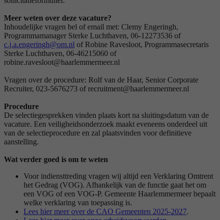
sollicitatieformulier.
Meer weten over deze vacature?
Inhoudelijke vragen bel of email met: Clemy Engeringh,
Programmamanager Sterke Luchthaven, 06-12273536 of
c.j.a.engeringh@om.nl
of Robine Ravesloot, Programmasecretaris
Sterke Luchthaven, 06-46215060 of
robine.ravesloot@haarlemmermeer.nl
Vragen over de procedure: Rolf van de Haar, Senior Corporate
Recruiter, 023-5676273 of recruitment@haarlemmermeer.nl
Procedure
De selectiegesprekken vinden plaats kort na sluitingsdatum van de
vacature. Een veiligheidsonderzoek maakt eveneens onderdeel uit
van de selectieprocedure en zal plaatsvinden voor definitieve
aanstelling.
Wat verder goed is om te weten
Voor indiensttreding vragen wij altijd een Verklaring Omtrent
het Gedrag (VOG). Afhankelijk van de functie gaat het om
een VOG of een VOG-P. Gemeente Haarlemmermeer bepaalt
welke verklaring van toepassing is.
Lees hier meer over de CAO Gemeenten 2025-2027
.