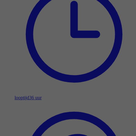
looptijd
36 uur