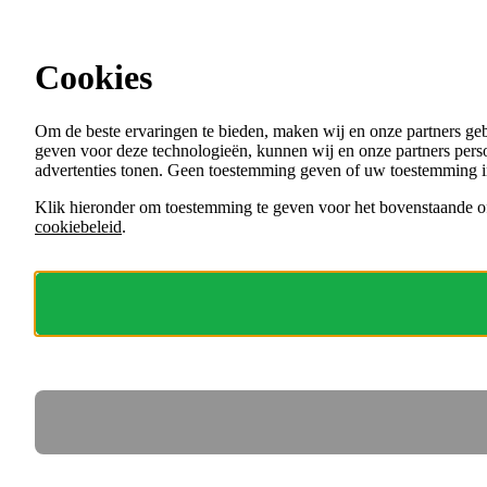
Ga direct naar de content
Cookies
Menu
Om de beste ervaringen te bieden, maken wij en onze partners ge
VACATURES
geven voor deze technologieën, kunnen wij en onze partners perso
ORGANISATIES
advertenties tonen. Geen toestemming geven of uw toestemming i
VOOR WERKGEVERS
Klik hieronder om toestemming te geven voor het bovenstaande of
cookiebeleid
.