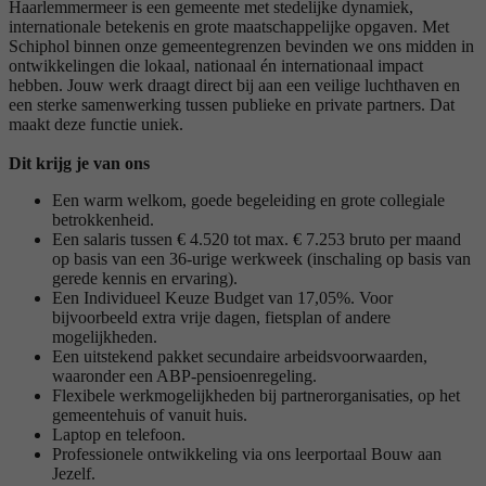
Haarlemmermeer is een gemeente met stedelijke dynamiek,
internationale betekenis en grote maatschappelijke opgaven. Met
Schiphol binnen onze gemeentegrenzen bevinden we ons midden in
ontwikkelingen die lokaal, nationaal én internationaal impact
hebben. Jouw werk draagt direct bij aan een veilige luchthaven en
een sterke samenwerking tussen publieke en private partners. Dat
maakt deze functie uniek.
Dit krijg je van ons
Een warm welkom, goede begeleiding en grote collegiale
betrokkenheid.
Een salaris tussen € 4.520 tot max. € 7.253 bruto per maand
op basis van een 36-urige werkweek (inschaling op basis van
gerede kennis en ervaring).
Een Individueel Keuze Budget van 17,05%. Voor
bijvoorbeeld extra vrije dagen, fietsplan of andere
mogelijkheden.
Een uitstekend pakket secundaire arbeidsvoorwaarden,
waaronder een ABP-pensioenregeling.
Flexibele werkmogelijkheden bij partnerorganisaties, op het
gemeentehuis of vanuit huis.
Laptop en telefoon.
Professionele ontwikkeling via ons leerportaal Bouw aan
Jezelf.