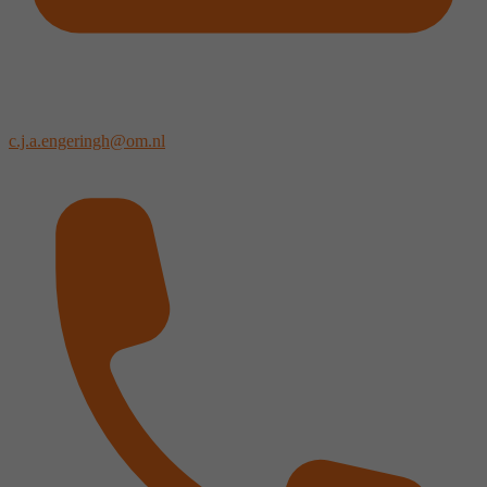
c.j.a.engeringh@om.nl