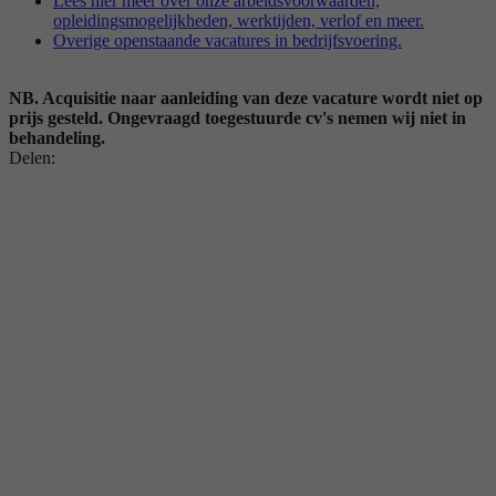
Lees hier meer over onze arbeidsvoorwaarden,
opleidingsmogelijkheden, werktijden, verlof en meer.
Overige openstaande vacatures in bedrijfsvoering.
NB. Acquisitie naar aanleiding van deze vacature wordt niet op
prijs gesteld. Ongevraagd toegestuurde cv's nemen wij niet in
behandeling.
Delen: