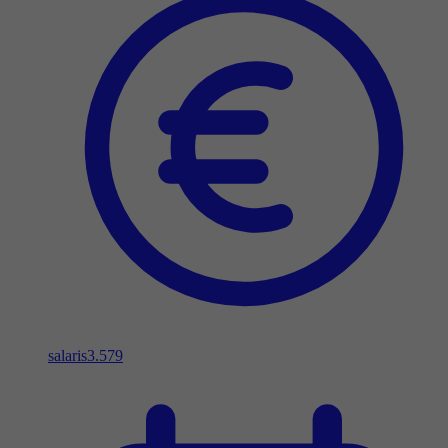
salaris
3.579