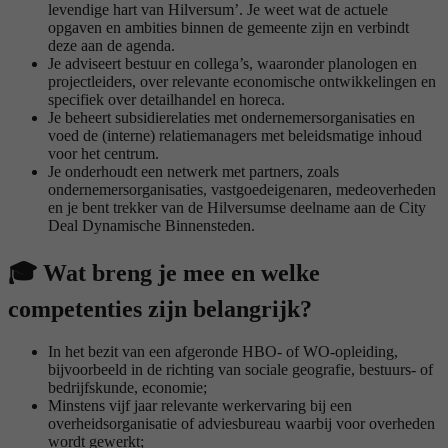
levendige hart van Hilversum’. Je weet wat de actuele
opgaven en ambities binnen de gemeente zijn en verbindt
deze aan de agenda.
Je adviseert bestuur en collega’s, waaronder planologen en
projectleiders, over relevante economische ontwikkelingen en
specifiek over detailhandel en horeca.
Je beheert subsidierelaties met ondernemersorganisaties en
voed de (interne) relatiemanagers met beleidsmatige inhoud
voor het centrum.
Je onderhoudt een netwerk met partners, zoals
ondernemersorganisaties, vastgoedeigenaren, medeoverheden
en je bent trekker van de Hilversumse deelname aan de City
Deal Dynamische Binnensteden.
🎓
Wat breng je mee en welke
competenties zijn belangrijk?
In het bezit van een afgeronde HBO- of WO-opleiding,
bijvoorbeeld in de richting van sociale geografie, bestuurs- of
bedrijfskunde, economie;
Minstens vijf jaar relevante werkervaring bij een
overheidsorganisatie of adviesbureau waarbij voor overheden
wordt gewerkt;