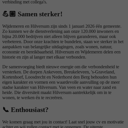
verbinding met collega's.
💪🏽
Samen sterker!
Wijdemeren en Hilversum zijn sinds 1 januari 2026 één gemeente.
Zo kunnen we de dienstverlening aan onze 120.000 inwoners en
bijna 20.000 bedrijven niet alleen blijven garanderen, maar ook
verbeteren. Door onze krachten te bundelen, staan we sterker in het
aanpakken van belangrijke uitdagingen, zoals wonen, natuur,
economie en bereikbaarheid. Hilversum en Wijdemeren delen een
historie en zijn al langer met elkaar verbonden.
De samenvoeging biedt nieuwe energie om die verbondenheid te
versterken. De dorpen Ankeveen, Breukeleveen, 's-Graveland,
Kortenhoef, Loosdrecht en Nederhorst den Berg
behouden hun
eigen karakter en vormen een waardevolle aanvulling op de meer
stadse karakter van Hilversum. Van veen en water naar zand en
heide. Die diversiteit maakt Hilversum aantrekkelijk om in te
wonen, te werken én te recreëren.
📞
Enthousiast?
We komen graag met jou in contact! Laat snel jouw cv en motivatie
achter en wij zullen contact met je opnemen. De uiterste