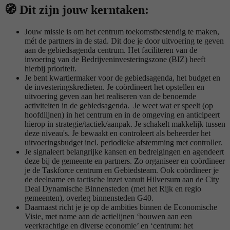
🧭
Dit zijn jouw kerntaken:
Jouw missie is om het centrum toekomstbestendig te maken,
mét de partners in de stad. Dit doe je door uitvoering te geven
aan de gebiedsagenda centrum. Het faciliteren van de
invoering van de Bedrijveninvesteringszone (BIZ) heeft
hierbij prioriteit.
Je bent kwartiermaker voor de gebiedsagenda, het budget en
de investeringskredieten. Je coördineert het opstellen en
uitvoering geven aan het realiseren van de benoemde
activiteiten in de gebiedsagenda. Je weet wat er speelt (op
hoofdlijnen) in het centrum en in de omgeving en anticipeert
hierop in strategie/tactiek/aanpak. Je schakelt makkelijk tussen
deze niveau's. Je bewaakt en controleert als beheerder het
uitvoeringsbudget incl. periodieke afstemming met controller.
Je signaleert belangrijke kansen en bedreigingen en agendeert
deze bij de gemeente en partners. Zo organiseer en coördineer
je de Taskforce centrum en Gebiedsteam. Ook coördineer je
de deelname en tactische inzet vanuit Hilversum aan de City
Deal Dynamische Binnensteden (met het Rijk en regio
gemeenten), overleg binnensteden G40.
Daarnaast richt je je op de ambities binnen de Economische
Visie, met name aan de actielijnen ‘bouwen aan een
veerkrachtige en diverse economie’ en ‘centrum: het