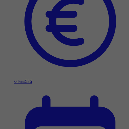
salaris
526