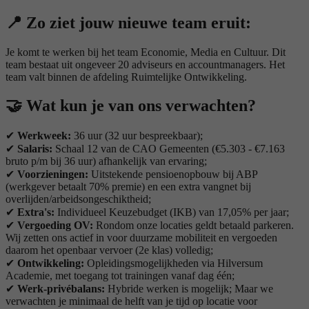
📍
Zo ziet jouw nieuwe team eruit:
Je komt te werken bij het team Economie, Media en Cultuur. Dit
team bestaat uit ongeveer 20 adviseurs en accountmanagers. Het
team valt binnen de afdeling Ruimtelijke Ontwikkeling.
🤝
Wat kun je van ons verwachten?
✔
Werkweek:
36 uur (32 uur bespreekbaar);
✔
Salaris:
Schaal 12 van de CAO Gemeenten (€5.303 - €7.163
bruto p/m bij 36 uur) afhankelijk van ervaring;
✔
Voorzieningen:
Uitstekende pensioenopbouw bij ABP
(werkgever betaalt 70% premie) en een extra vangnet bij
overlijden/arbeidsongeschiktheid;
✔
Extra's:
Individueel Keuzebudget (IKB) van 17,05% per jaar;
✔
Vergoeding OV:
Rondom onze locaties geldt betaald parkeren.
Wij zetten ons actief in voor duurzame mobiliteit en vergoeden
daarom het openbaar vervoer (2e klas) volledig;
✔
Ontwikkeling:
Opleidingsmogelijkheden via Hilversum
Academie, met toegang tot trainingen vanaf dag één;
✔
Werk-privébalans:
Hybride werken is mogelijk; Maar we
verwachten je minimaal de helft van je tijd op locatie voor