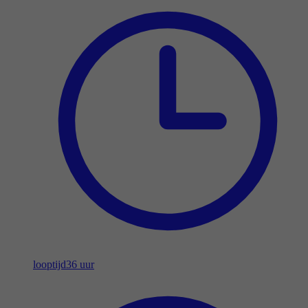
looptijd
36 uur