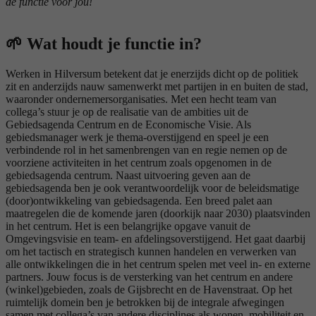
de functie voor jou!
🌱
Wat houdt je functie in?
Werken in Hilversum betekent dat je enerzijds dicht op de politiek
zit en anderzijds nauw samenwerkt met partijen in en buiten de stad,
waaronder ondernemersorganisaties. Met een hecht team van
collega’s stuur je op de realisatie van de ambities uit de
Gebiedsagenda Centrum en de Economische Visie. Als
gebiedsmanager werk je thema-overstijgend en speel je een
verbindende rol in het samenbrengen van en regie nemen op de
voorziene activiteiten in het centrum zoals opgenomen in de
gebiedsagenda centrum. Naast uitvoering geven aan de
gebiedsagenda ben je ook verantwoordelijk voor de beleidsmatige
(door)ontwikkeling van gebiedsagenda. Een breed palet aan
maatregelen die de komende jaren (doorkijk naar 2030) plaatsvinden
in het centrum. Het is een belangrijke opgave vanuit de
Omgevingsvisie en team- en afdelingsoverstijgend. Het gaat daarbij
om het tactisch en strategisch kunnen handelen en verwerken van
alle ontwikkelingen die in het centrum spelen met veel in- en externe
partners. Jouw focus is de versterking van het centrum en andere
(winkel)gebieden, zoals de Gijsbrecht en de Havenstraat. Op het
ruimtelijk domein ben je betrokken bij de integrale afwegingen
samen met collega’s van andere disciplines als wonen, mobiliteit en