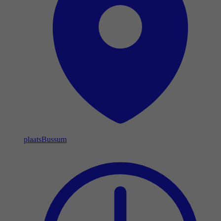
plaats
Bussum