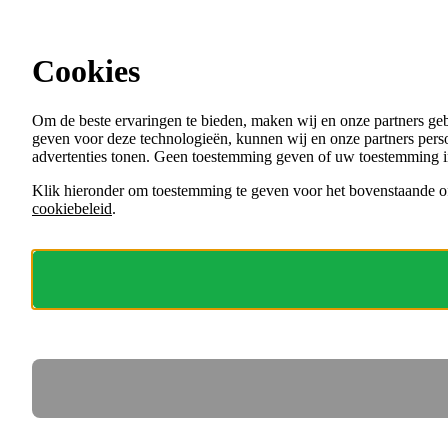
Ga direct naar de content
Cookies
Menu
Om de beste ervaringen te bieden, maken wij en onze partners ge
VACATURES
geven voor deze technologieën, kunnen wij en onze partners perso
ORGANISATIES
advertenties tonen. Geen toestemming geven of uw toestemming i
VOOR WERKGEVERS
Klik hieronder om toestemming te geven voor het bovenstaande of
cookiebeleid
.