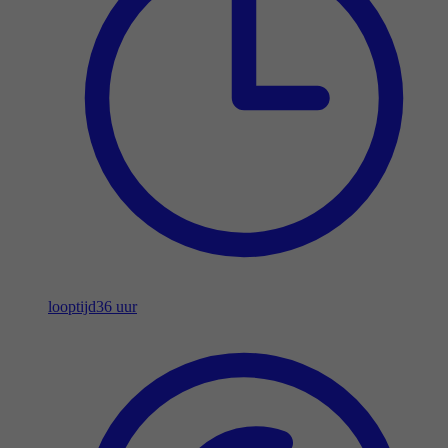
looptijd
36 uur