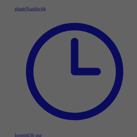
plaats
Naaldwijk
looptijd
36 uur