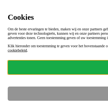
Ga direct naar de content
Cookies
Menu
Om de beste ervaringen te bieden, maken wij en onze partners ge
VACATURES
geven voor deze technologieën, kunnen wij en onze partners perso
ORGANISATIES
advertenties tonen. Geen toestemming geven of uw toestemming i
VOOR WERKGEVERS
Klik hieronder om toestemming te geven voor het bovenstaande of
cookiebeleid
.