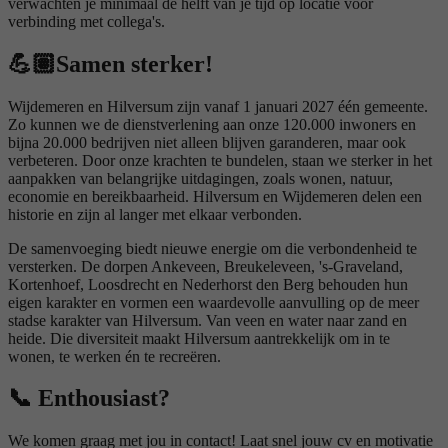
verwachten je minimaal de helft van je tijd op locatie voor
verbinding met collega's.
💪🏽
Samen sterker!
Wijdemeren en Hilversum zijn vanaf 1 januari 2027 één gemeente.
Zo kunnen we de dienstverlening aan onze 120.000 inwoners en
bijna 20.000 bedrijven niet alleen blijven garanderen, maar ook
verbeteren. Door onze krachten te bundelen, staan we sterker in het
aanpakken van belangrijke uitdagingen, zoals wonen, natuur,
economie en bereikbaarheid. Hilversum en Wijdemeren delen een
historie en zijn al langer met elkaar verbonden.
De samenvoeging biedt nieuwe energie om die verbondenheid te
versterken. De dorpen Ankeveen, Breukeleveen, 's-Graveland,
Kortenhoef, Loosdrecht en Nederhorst den Berg
behouden hun
eigen karakter en vormen een waardevolle aanvulling op de meer
stadse karakter van Hilversum. Van veen en water naar zand en
heide. Die diversiteit maakt Hilversum aantrekkelijk om in te
wonen, te werken én te recreëren.
📞
Enthousiast?
We komen graag met jou in contact! Laat snel jouw cv en motivatie