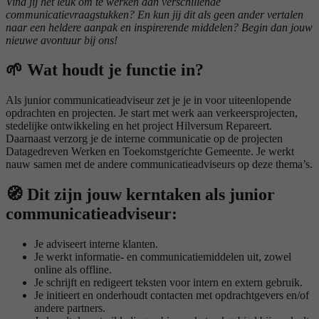
Vind jij het leuk om te werken aan verschillende
communicatievraagstukken? En kun jij dit als geen ander vertalen
naar een heldere aanpak en inspirerende middelen? Begin dan jouw
nieuwe avontuur bij ons!
🌱
Wat houdt je functie in?
Als junior communicatieadviseur zet je je in voor uiteenlopende
opdrachten en projecten. Je start met werk aan verkeersprojecten,
stedelijke ontwikkeling en het project Hilversum Repareert.
Daarnaast verzorg je de interne communicatie op de projecten
Datagedreven Werken en Toekomstgerichte Gemeente. Je werkt
nauw samen met de andere communicatieadviseurs op deze thema’s.
🧭
Dit zijn jouw kerntaken als junior
communicatieadviseur:
Je adviseert interne klanten.
Je werkt informatie- en communicatiemiddelen uit, zowel
online als offline.
Je schrijft en redigeert teksten voor intern en extern gebruik.
Je initieert en onderhoudt contacten met opdrachtgevers en/of
andere partners.