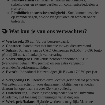
Samenwerken
- Effectief schakelen met collega's,
stakeholders en externe partijen om communicatiedoelen te
realiseren.
Flexibiliteit en stressbestendigheid
- Snel kunnen inspelen
op veranderingen, ad-hoc vraagstukken en werken onder
tijdsdruk.
🤝
Wat kun je van ons verwachten?
✔
Werkweek:
36 uur (32 uur bespreekbaar).
✔
Contract:
Jaarcontract met intentie tot vast dienstverband.
✔
Salaris:
Schaal 9 van de CAO Gemeenten (€3.568 - 5.096 bruto
p/m bij 36 uur), afhankelijk van ervaring.
✔
Voorzieningen:
Uitstekende pensioenopbouw bij ABP
(werkgever betaalt 70% premie) en een extra vangnet bij
overlijden/arbeidsongeschiktheid.
✔
Extra's:
Individueel Keuzebudget (IKB) van 17,05% per jaar.
✔
Vergoeding OV:
Rondom onze locaties geldt betaald parkeren.
Wij zetten ons actief in voor duurzame mobiliteit en vergoeden
daarom het openbaar vervoer (2e klas) volledig.
✔
Ontwikkeling:
Opleidingsmogelijkheden via de Hilversum
Academie, met toegang tot trainingen vanaf dag één.
✔
Werk-privébalans:
Hybride werken is mogelijk; Maar we