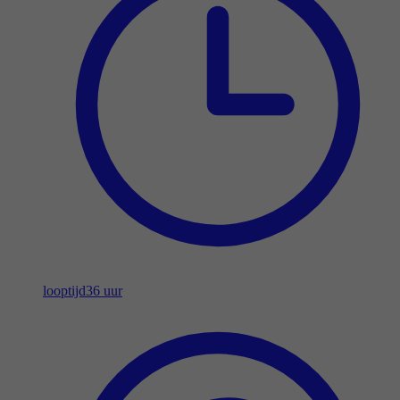
looptijd
36 uur