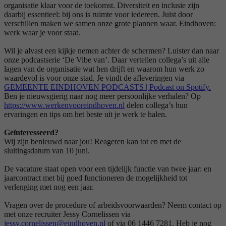
organisatie klaar voor de toekomst. Diversiteit en inclusie zijn
daarbij essentieel: bij ons is ruimte voor iedereen. Juist door
verschillen maken we samen onze grote plannen waar. Eindhoven:
werk waar je voor staat.
Wil je alvast een kijkje nemen achter de schermen? Luister dan naar
onze podcastserie ‘De Vibe van’. Daar vertellen collega’s uit alle
lagen van de organisatie wat hen drijft en waarom hun werk zo
waardevol is voor onze stad. Je vindt de afleveringen via
GEMEENTE EINDHOVEN PODCASTS | Podcast on Spotify
.
Ben je nieuwsgierig naar nog meer persoonlijke verhalen? Op
https://www.werkenvooreindhoven.nl
delen collega’s hun
ervaringen en tips om het beste uit je werk te halen.
Geïnteresseerd?
Wij zijn benieuwd naar jou! Reageren kan tot en met de
sluitingsdatum van 10 juni.
De vacature staat open voor een tijdelijk functie van twee jaar: en
jaarcontract met bij goed functioneren de mogelijkheid tot
verlenging met nog een jaar.
Vragen over de procedure of arbeidsvoorwaarden? Neem contact op
met onze recruiter Jessy Cornelissen via
jessy.cornelissen@eindhoven.nl
of via 06 1446 7281. Heb je nog