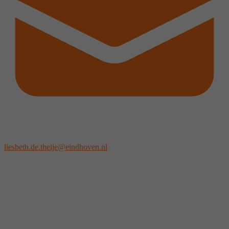
liesbeth.de.theije@eindhoven.nl