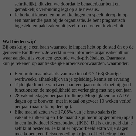
schriftelijk), dit zien we doordat je benaderbaar bent en
gemakkelijk verbinding legt op alle niveaus.
Je herkent kansen en ontwikkelingen en speelt hierop in op
een manier die past bij de organisatie. Je bent pragmatisch
ingesteld en pakt zaken uit jezelf op en oefent invloed uit.
Wat bieden wij?
Bij ons krijg je een baan waarmee je impact hebt op de stad én op de
gemeente Eindhoven. Je werkt in een informele organisatiecultuur
waar aandacht is voor een gezonde werk-privébalans. Daarnaast
kun je rekenen op aantrekkelijke arbeidsvoorwaarden, waaronder:
Een bruto maandsalaris van maximaal € 7.163(36-urige
werkweek), afhankelijk van je opleiding, kennis en ervaring.
Tijdelijke functie van twee jaar: een jaarcontract met bij goed
functioneren de mogelijkheid tot verlenging met nog een jaar.
28 vakantiedagen per jaar (fulltime). Mogelijkheid om ADV
dagen op te bouwen, met in totaal ongeveer 10 weken verlof
per jaar (naar rato bij deeltijd).
Elke maand zetten we 17,05% van je bruto salaris (je
vakantie-uitkering en 13e maand zijn hierin opgenomen) apart
in een Individueel Keuzebudget (IKB). Dit is extra geld dat je
zelf kunt besteden. Je kunt er bijvoorbeeld extra vrije dagen
mee kopen, een fietsvergoeding krijgen of het bedrag laten