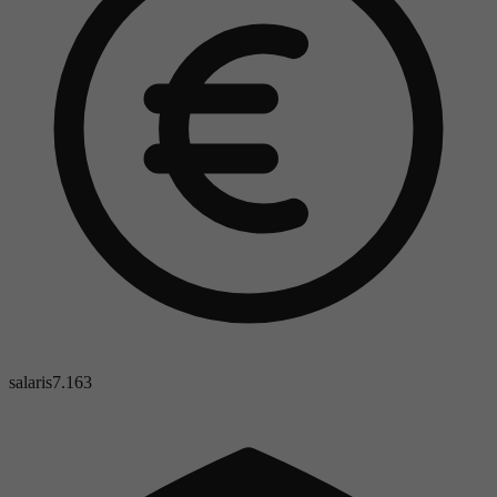
salaris
7.163