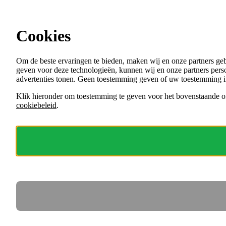
Ga direct naar de content
Cookies
Menu
Om de beste ervaringen te bieden, maken wij en onze partners ge
VACATURES
geven voor deze technologieën, kunnen wij en onze partners perso
ORGANISATIES
advertenties tonen. Geen toestemming geven of uw toestemming i
VOOR WERKGEVERS
Klik hieronder om toestemming te geven voor het bovenstaande of
cookiebeleid
.