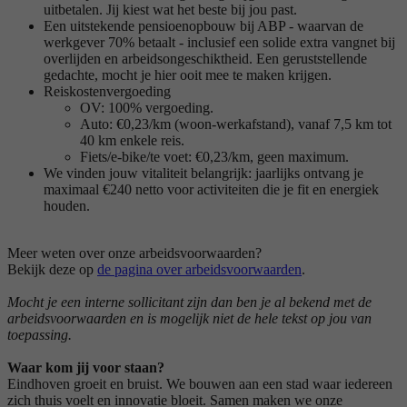
uitbetalen. Jij kiest wat het beste bij jou past.
Een uitstekende pensioenopbouw bij ABP - waarvan de
werkgever 70% betaalt - inclusief een solide extra vangnet bij
overlijden en arbeidsongeschiktheid. Een geruststellende
gedachte, mocht je hier ooit mee te maken krijgen.
Reiskostenvergoeding
OV: 100% vergoeding.
Auto: €0,23/km (woon-werkafstand), vanaf 7,5 km tot
40 km enkele reis.
Fiets/e-bike/te voet: €0,23/km, geen maximum.
We vinden jouw vitaliteit belangrijk: jaarlijks ontvang je
maximaal €240 netto voor activiteiten die je fit en energiek
houden.
Meer weten over onze arbeidsvoorwaarden?
Bekijk deze op
de pagina over arbeidsvoorwaarden
.
Mocht je een interne sollicitant zijn dan ben je al bekend met de
arbeidsvoorwaarden en is mogelijk niet de hele tekst op jou van
toepassing.
Waar kom jij voor staan?
Eindhoven groeit en bruist. We bouwen aan een stad waar iedereen
zich thuis voelt en innovatie bloeit. Samen maken we onze