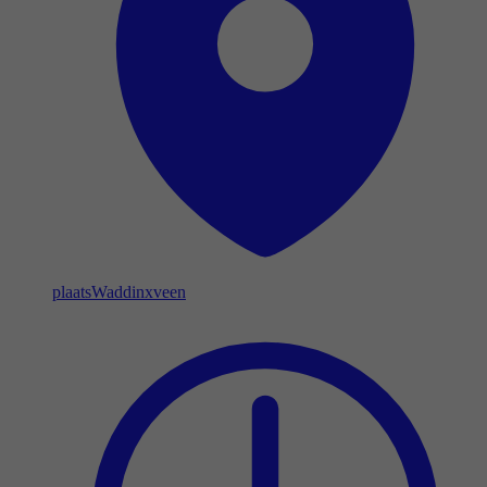
plaats
Waddinxveen