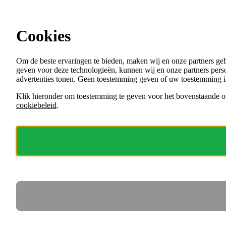
Ga direct naar de content
Cookies
Menu
Om de beste ervaringen te bieden, maken wij en onze partners ge
VACATURES
geven voor deze technologieën, kunnen wij en onze partners perso
ORGANISATIES
advertenties tonen. Geen toestemming geven of uw toestemming i
VOOR WERKGEVERS
Klik hieronder om toestemming te geven voor het bovenstaande of
cookiebeleid
.