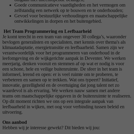
Goede communicatieve vaardigheden en het vermogen om
zelfstandig een netwerk op te bouwen en te onderhouden;
Gevoel voor bestuurlijke verhoudingen en maatschappelijke
ontwikkelingen in dorpen en het buitengebied.
Het Team Programmering en Leefbaarheid
Je komt terecht in een team van ongeveer 30 collega’s, waaronder
bevlogen generalisten en specialisten, met kennis over thema's als
klimaatadaptatie, energietransitie en leefbaarheid. Samen zijn we
verantwoordelijk voor het programmeren van onderhoud in de
leefomgeving en de wijkgerichte aanpak in Deventer. We werken
meerjarig, denken vooruit en stemmen af op wat er nodig is voor
een schone, hele en veilige buitenruimte. De sfeer in het team is
informeel, lerend en open: er is veel ruimte om te proberen, te
verbeteren en samen op te trekken. Wat ons typeert? Initiatief,
innovatie, gezelligheid en de overtuiging dat jong talent net zo
waardevol is als ervaring. We werken nauw samen met andere
teams om maatschappelijke opgaven in de buitenruimte te realiseren.
Op dit moment richten we ons op een integrale aanpak van
leefbaarheid in wijken, met oog voor verbinding tussen beleid en
uitvoering.
Ons aanbod
Hebben wij je interesse gewekt? Dit bieden wij jou: