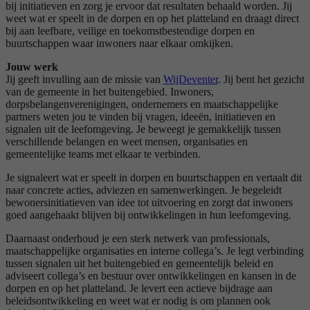
bij initiatieven en zorg je ervoor dat resultaten behaald worden. Jij
weet wat er speelt in de dorpen en op het platteland en draagt direct
bij aan leefbare, veilige en toekomstbestendige dorpen en
buurtschappen waar inwoners naar elkaar omkijken.
Jouw werk
Jij geeft invulling aan de missie van
WijDeventer
. Jij bent het gezicht
van de gemeente in het buitengebied. Inwoners,
dorpsbelangenverenigingen, ondernemers en maatschappelijke
partners weten jou te vinden bij vragen, ideeën, initiatieven en
signalen uit de leefomgeving. Je beweegt je gemakkelijk tussen
verschillende belangen en weet mensen, organisaties en
gemeentelijke teams met elkaar te verbinden.
Je signaleert wat er speelt in dorpen en buurtschappen en vertaalt dit
naar concrete acties, adviezen en samenwerkingen. Je begeleidt
bewonersinitiatieven van idee tot uitvoering en zorgt dat inwoners
goed aangehaakt blijven bij ontwikkelingen in hun leefomgeving.
Daarnaast onderhoud je een sterk netwerk van professionals,
maatschappelijke organisaties en interne collega’s. Je legt verbinding
tussen signalen uit het buitengebied en gemeentelijk beleid en
adviseert collega’s en bestuur over ontwikkelingen en kansen in de
dorpen en op het platteland. Je levert een actieve bijdrage aan
beleidsontwikkeling en weet wat er nodig is om plannen ook