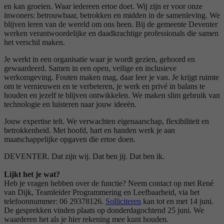
en kan groeien. Waar iedereen ertoe doet. Wij zijn er voor onze
inwoners: betrouwbaar, betrokken en midden in de samenleving. We
blijven leren van de wereld om ons heen. Bij de gemeente Deventer
werken verantwoordelijke en daadkrachtige professionals die samen
het verschil maken.
Je werkt in een organisatie waar je wordt gezien, gehoord en
gewaardeerd. Samen in een open, veilige en inclusieve
werkomgeving. Fouten maken mag, daar leer je van. Je krijgt ruimte
om te vernieuwen en te verbeteren, je werk en privé in balans te
houden en jezelf te blijven ontwikkelen. We maken slim gebruik van
technologie en luisteren naar jouw ideeën.
Jouw expertise telt. We verwachten eigenaarschap, flexibiliteit en
betrokkenheid. Met hoofd, hart en handen werk je aan
maatschappelijke opgaven die ertoe doen.
DEVENTER. Dat zijn wij. Dat ben jij. Dat ben ik.
Lijkt het je wat?
Heb je vragen hebben over de functie? Neem contact op met René
van Dijk, Teamleider Programmering en Leefbaarheid, via het
telefoonnummer: 06 29378126.
Solliciteren
kan tot en met 14 juni.
De gesprekken vinden plaats op donderdagochtend 25 juni. We
waarderen het als je hier rekening mee kunt houden.