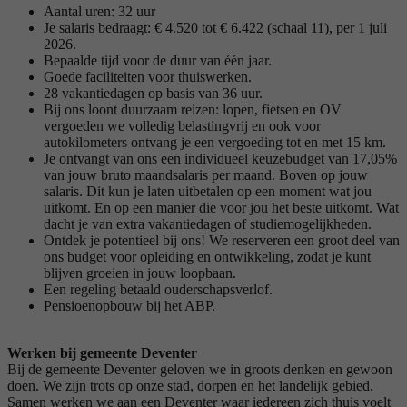
Aantal uren: 32 uur
Je salaris bedraagt: € 4.520 tot € 6.422 (schaal 11), per 1 juli
2026.
Bepaalde tijd voor de duur van één jaar.
Goede faciliteiten voor thuiswerken.
28 vakantiedagen op basis van 36 uur.
Bij ons loont duurzaam reizen: lopen, fietsen en OV
vergoeden we volledig belastingvrij en ook voor
autokilometers ontvang je een vergoeding tot en met 15 km.
Je ontvangt van ons een individueel keuzebudget van 17,05%
van jouw bruto maandsalaris per maand. Boven op jouw
salaris. Dit kun je laten uitbetalen op een moment wat jou
uitkomt. En op een manier die voor jou het beste uitkomt. Wat
dacht je van extra vakantiedagen of studiemogelijkheden.
Ontdek je potentieel bij ons! We reserveren een groot deel van
ons budget voor opleiding en ontwikkeling, zodat je kunt
blijven groeien in jouw loopbaan.
Een regeling betaald ouderschapsverlof.
Pensioenopbouw bij het ABP.
Werken bij gemeente Deventer
Bij de gemeente Deventer geloven we in groots denken en gewoon
doen. We zijn trots op onze stad, dorpen en het landelijk gebied.
Samen werken we aan een Deventer waar iedereen zich thuis voelt