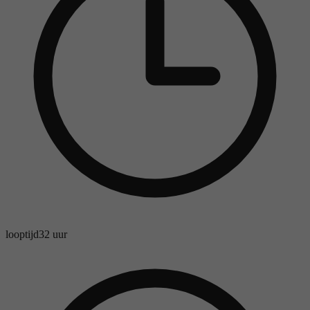
looptijd
32 uur