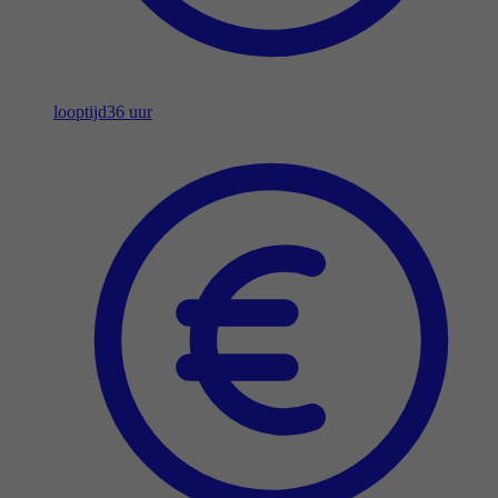
looptijd
36 uur