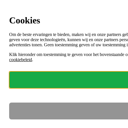
Ga direct naar de content
Cookies
Menu
Om de beste ervaringen te bieden, maken wij en onze partners ge
VACATURES
geven voor deze technologieën, kunnen wij en onze partners perso
ORGANISATIES
advertenties tonen. Geen toestemming geven of uw toestemming i
VOOR WERKGEVERS
Klik hieronder om toestemming te geven voor het bovenstaande of
cookiebeleid
.