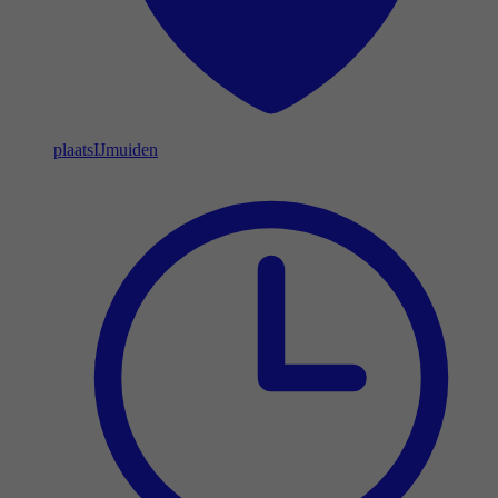
plaats
IJmuiden