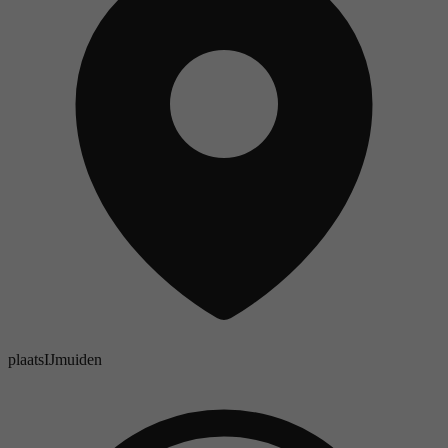
plaats
IJmuiden