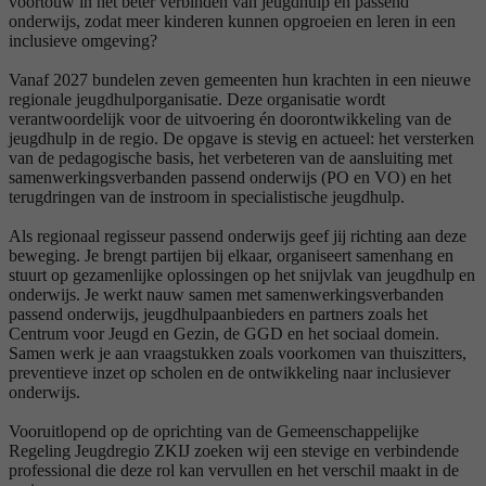
voortouw in het beter verbinden van jeugdhulp en passend
onderwijs, zodat meer kinderen kunnen opgroeien en leren in een
inclusieve omgeving?
Vanaf 2027 bundelen zeven gemeenten hun krachten in een nieuwe
regionale jeugdhulporganisatie. Deze organisatie wordt
verantwoordelijk voor de uitvoering én doorontwikkeling van de
jeugdhulp in de regio. De opgave is stevig en actueel: het versterken
van de pedagogische basis, het verbeteren van de aansluiting met
samenwerkingsverbanden passend onderwijs (PO en VO) en het
terugdringen van de instroom in specialistische jeugdhulp.
Als regionaal regisseur passend onderwijs geef jij richting aan deze
beweging. Je brengt partijen bij elkaar, organiseert samenhang en
stuurt op gezamenlijke oplossingen op het snijvlak van jeugdhulp en
onderwijs. Je werkt nauw samen met samenwerkingsverbanden
passend onderwijs, jeugdhulpaanbieders en partners zoals het
Centrum voor Jeugd en Gezin, de GGD en het sociaal domein.
Samen werk je aan vraagstukken zoals voorkomen van thuiszitters,
preventieve inzet op scholen en de ontwikkeling naar inclusiever
onderwijs.
Vooruitlopend op de oprichting van de Gemeenschappelijke
Regeling Jeugdregio ZKIJ zoeken wij een stevige en verbindende
professional die deze rol kan vervullen en het verschil maakt in de