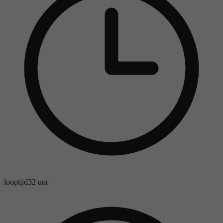
looptijd
32 uur