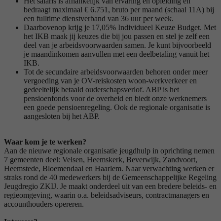
Het salaris is afhankelijk van ervaring en opleiding en
bedraagt maximaal € 6.751, bruto per maand (schaal 11A) bij
een fulltime dienstverband van 36 uur per week.
Daarbovenop krijg je 17,05% Individueel Keuze Budget. Met
het IKB maak jij keuzes die bij jou passen en stel je zelf een
deel van je arbeidsvoorwaarden samen. Je kunt bijvoorbeeld
je maandinkomen aanvullen met een deelbetaling vanuit het
IKB.
Tot de secundaire arbeidsvoorwaarden behoren onder meer
vergoeding van je OV-reiskosten woon-werkverkeer en
gedeeltelijk betaald ouderschapsverlof. ABP is het
pensioenfonds voor de overheid en biedt onze werknemers
een goede pensioenregeling. Ook de regionale organisatie is
aangesloten bij het ABP.
Waar kom je te werken?
Aan de nieuwe regionale organisatie jeugdhulp in oprichting nemen
7 gemeenten deel: Velsen, Heemskerk, Beverwijk, Zandvoort,
Heemstede, Bloemendaal en Haarlem. Naar verwachting werken er
straks rond de 40 medewerkers bij de Gemeenschappelijke Regeling
Jeugdregio ZKIJ. Je maakt onderdeel uit van een bredere beleids- en
regieomgeving, waarin o.a. beleidsadviseurs, contractmanagers en
accounthouders opereren.