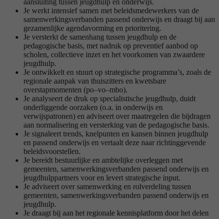
aansluiting tussen jeugdhulp en onderwijs.
Je werkt intensief samen met beleidsmedewerkers van de
samenwerkingsverbanden passend onderwijs en draagt bij aan
gezamenlijke agendavorming en prioritering.
Je versterkt de samenhang tussen jeugdhulp en de
pedagogische basis, met nadruk op preventief aanbod op
scholen, collectieve inzet en het voorkomen van zwaardere
jeugdhulp.
Je ontwikkelt en stuurt op strategische programma’s, zoals de
regionale aanpak van thuiszitters en kwetsbare
overstapmomenten (po–vo–mbo).
Je analyseert de druk op specialistische jeugdhulp, duidt
onderliggende oorzaken (o.a. in onderwijs en
verwijspatronen) en adviseert over maatregelen die bijdragen
aan normalisering en versterking van de pedagogische basis.
Je signaleert trends, knelpunten en kansen binnen jeugdhulp
en passend onderwijs en vertaalt deze naar richtinggevende
beleidsvoorstellen.
Je bereidt bestuurlijke en ambtelijke overleggen met
gemeenten, samenwerkingsverbanden passend onderwijs en
jeugdhulppartners voor en levert strategische input.
Je adviseert over samenwerking en rolverdeling tussen
gemeenten, samenwerkingsverbanden passend onderwijs en
jeugdhulp.
Je draagt bij aan het regionale kennisplatform door het delen