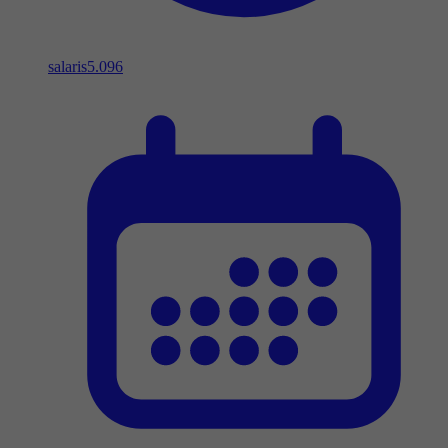
salaris
5.096