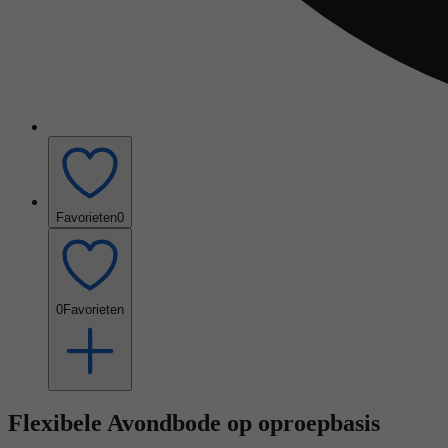
Favorieten
0
0
Favorieten
Flexibele Avondbode op oproepbasis