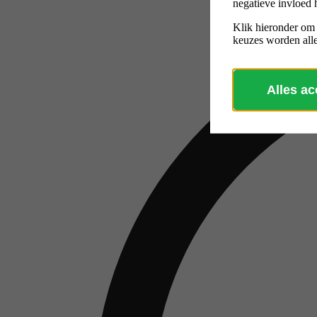
negatieve invloed 
Klik hieronder om
keuzes worden alle
Alles a