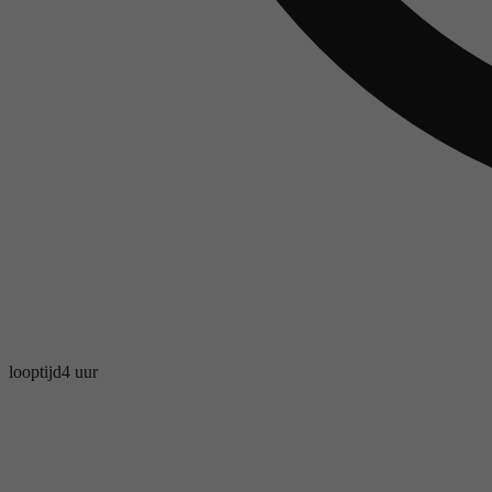
looptijd
4 uur