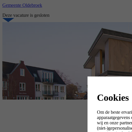
Gemeente Oldebroek
Deze vacature is gesloten
Cookies
Om de beste ervari
apparaatgegevens o
wij en onze partne
(niet-)gepersonali