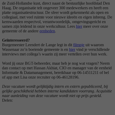
de Zuid-Hollandse kust, direct naast de bestuurlijke hoofdstad Den
Haag. De organisatie telt ongeveer 300 medewerkers en heeft een
platte organisatiestructuur. De sfeer wordt gekenmerkt als open en
collegiaal, met veel ruimte voor nieuwe ideeën en eigen inbreng. De
kernwaarden respectvol, verantwoordelijk, omgevingsgericht en
samen zijn leidend in onze werkcultuur. Lees
hier
meer over onze
gemeente of de andere
eenheden
.
Geïnteresseerd?
Burgemeester Leendert de Lange legt in dit
filmpje
uit waarom
Wassenaar zo’n boeiende gemeente is en
hier
vind je verschillende
interviews met collega’s waarin zij meer vertellen over hun werk.
Word jij onze BGT-beheerder, maar heb je nog wat vragen? Neem
dan contact op met Hassan Akhiat, CIO en manager van de eenheid
Informatie & Datamanagement, bereikbaar op 06-14511211 of bel
of app met Lisa onze recruiter op 06-46128196.
Deze vacature wordt gelijktijdig intern en extern gepubliceerd, bij
gelijke geschiktheid hebben interne kandidaten voorrang.
Acquisitie
naar aanleiding van deze vacature wordt niet op prijs gesteld.
Delen: