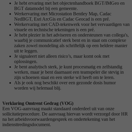
Je hebt ervaring met het objectenhandboek BGT/IMGeo en
BGT datamodel bij een gemeente.
Werkervaring met Microstation Bentley Map, Cadac
NedBGT, Esri ArcGis en Cadac Geocad is een pré.
Werkervaring met CAD-tekenwerk voor het vervaardigen van
visuele en technische tekeningen is een pré.
Je hebt plezier in het adviseren en ondersteunen van collega's,
waarbij je communicatief sterk bent en in staat om complexe
zaken zowel mondeling als schriftelijk op een heldere manier
uit te leggen.
Je signaleert niet alleen risico’s, maar komt ook met
oplossingen.
Je bent analytisch sterk, je kunt procesmatig en zelfstandig
werken, maar je bent daarnaast een teamspeler die stevig in
zijn schoenen staat en een sterke wil heeft om te leren.
Als je ook nog beschikt over een gezonde dosis humor
worden wij helemaal blij.
Verklaring Omtrent Gedrag (VOG)
Een VOG-aanvraag maakt standaard onderdeel uit van onze
sollicitatieprocedure. De aanvraag hiervan wordt verzorgd door HR
na het arbeidsvoorwaardengesprek en ondertekening van het
indiensttredingsdocument.