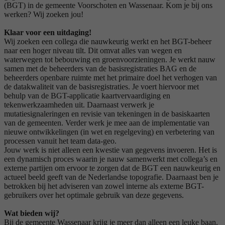
(BGT) in de gemeente Voorschoten en Wassenaar. Kom je bij ons
werken? Wij zoeken jou!
Klaar voor een uitdaging!
Wij zoeken een collega die nauwkeurig werkt en het BGT-beheer
naar een hoger niveau tilt. Dit omvat alles van wegen en
waterwegen tot bebouwing en groenvoorzieningen. Je werkt nauw
samen met de beheerders van de basisregistraties BAG en de
beheerders openbare ruimte met het primaire doel het verhogen van
de datakwaliteit van de basisregistraties. Je voert hiervoor met
behulp van de BGT-applicatie kaartvervaardiging en
tekenwerkzaamheden uit. Daarnaast verwerk je
mutatiesignaleringen en revisie van tekeningen in de basiskaarten
van de gemeenten. Verder werk je mee aan de implementatie van
nieuwe ontwikkelingen (in wet en regelgeving) en verbetering van
processen vanuit het team data-geo.
Jouw werk is niet alleen een kwestie van gegevens invoeren. Het is
een dynamisch proces waarin je nauw samenwerkt met collega’s en
externe partijen om ervoor te zorgen dat de BGT een nauwkeurig en
actueel beeld geeft van de Nederlandse topografie. Daarnaast ben je
betrokken bij het adviseren van zowel interne als externe BGT-
gebruikers over het optimale gebruik van deze gegevens.
Wat bieden wij?
Bij de gemeente Wassenaar krijg je meer dan alleen een leuke baan.