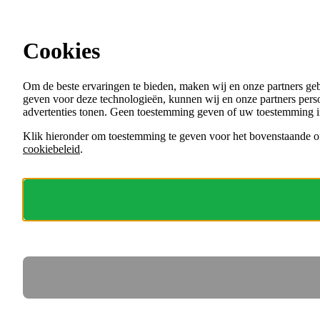
Ga direct naar de content
Cookies
Menu
Om de beste ervaringen te bieden, maken wij en onze partners ge
VACATURES
geven voor deze technologieën, kunnen wij en onze partners perso
ORGANISATIES
advertenties tonen. Geen toestemming geven of uw toestemming i
VOOR WERKGEVERS
Klik hieronder om toestemming te geven voor het bovenstaande of
cookiebeleid
.