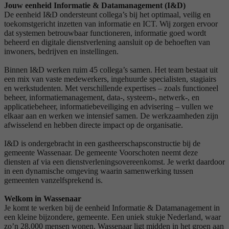
Jouw eenheid Informatie & Datamanagement (I&D)
De eenheid I&D ondersteunt collega’s bij het optimaal, veilig en
toekomstgericht inzetten van informatie en ICT. Wij zorgen ervoor
dat systemen betrouwbaar functioneren, informatie goed wordt
beheerd en digitale dienstverlening aansluit op de behoeften van
inwoners, bedrijven en instellingen.
Binnen I&D werken ruim 45 collega’s samen. Het team bestaat uit
een mix van vaste medewerkers, ingehuurde specialisten, stagiairs
en werkstudenten. Met verschillende expertises – zoals functioneel
beheer, informatiemanagement, data-, systeem-, netwerk-, en
applicatiebeheer, informatiebeveiliging en advisering – vullen we
elkaar aan en werken we intensief samen. De werkzaamheden zijn
afwisselend en hebben directe impact op de organisatie.
I&D is ondergebracht in een gastheerschapsconstructie bij de
gemeente Wassenaar. De gemeente Voorschoten neemt deze
diensten af via een dienstverleningsovereenkomst. Je werkt daardoor
in een dynamische omgeving waarin samenwerking tussen
gemeenten vanzelfsprekend is.
Welkom in Wassenaar
Je komt te werken bij de eenheid Informatie & Datamanagement in
een kleine bijzondere, gemeente. Een uniek stukje Nederland, waar
zo’n 28.000 mensen wonen. Wassenaar ligt midden in het groen aan