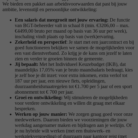
We bieden een pakket aan arbeidsvoorwaarden dat past bij jouw
ambitie, levensstijl en persoonlijke ontwikkeling:
Een salaris dat meegroeit met jouw ervaring:
De functie
van BGT-beheerder valt in schaal 8 (min. €3206,00 – max.
€4499,00 bruto per maand op basis van 36 uur per week),
inschaling vindt plaats op basis van (werk)ervaring.
Zekerheid en perspectief
: Je start met een jaarcontract en bij
goed functioneren bekijken we samen de mogelijkheden voor
een vast dienstverband. Zo krijg je de kans om jezelf te laten
zien en verder te groeien binnen de gemeente.
Jij bepaalt:
Met het Individueel Keuzebudget (IKB), dat
maandelijks 17,05% van je bruto maandsalaris bedraagt, kies
je zelf hoe je dit inzet: voor extra inkomen, extra verlof tot
187 uur per jaar, een nieuwe fiets, opleidingen,
duurzaamheidsmaatregelen tot €1.700 per 5 jaar of een sport
abonnement tot € 700 per jaar.
Groei en ontwikkeling:
Wij stimuleren de mogelijkheden
voor verdere ontwikkeling en willen dit graag met elkaar
bespreken.
Werken op jouw manier:
We zorgen graag goed voor onze
medewerkers. Daarom bieden we voorzieningen die jouw
werkdag aangenamer maken en bijdragen aan je welzijn. Of
je nu hybride wilt werken (met een thuiswerk- en
werkplekvergoeding) of duurzaam naar kantoor reist (met