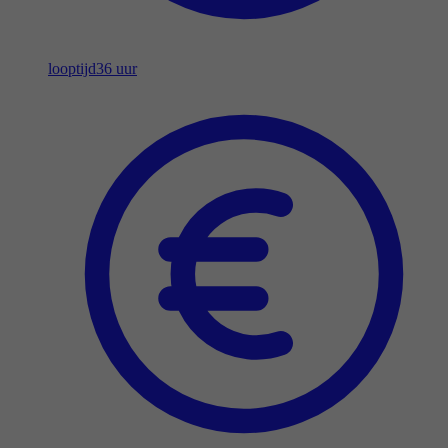
looptijd
36 uur