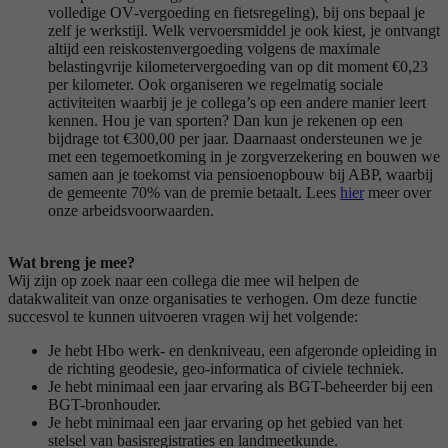
volledige OV‑vergoeding en fietsregeling), bij ons bepaal je
zelf je werkstijl. Welk vervoersmiddel je ook kiest, je ontvangt
altijd een reiskostenvergoeding volgens de maximale
belastingvrije kilometervergoeding van op dit moment €0,23
per kilometer. Ook organiseren we regelmatig sociale
activiteiten waarbij je je collega’s op een andere manier leert
kennen. Hou je van sporten? Dan kun je rekenen op een
bijdrage tot €300,00 per jaar. Daarnaast ondersteunen we je
met een tegemoetkoming in je zorgverzekering en bouwen we
samen aan je toekomst via pensioenopbouw bij ABP, waarbij
de gemeente 70% van de premie betaalt. Lees
hier
meer over
onze arbeidsvoorwaarden.
Wat breng je mee?
Wij zijn op zoek naar een collega die mee wil helpen de
datakwaliteit van onze organisaties te verhogen. Om deze functie
succesvol te kunnen uitvoeren vragen wij het volgende:
Je hebt Hbo werk- en denkniveau, een afgeronde opleiding in
de richting geodesie, geo-informatica of civiele techniek.
Je hebt minimaal een jaar ervaring als BGT-beheerder bij een
BGT-bronhouder.
Je hebt minimaal een jaar ervaring op het gebied van het
stelsel van basisregistraties en landmeetkunde.