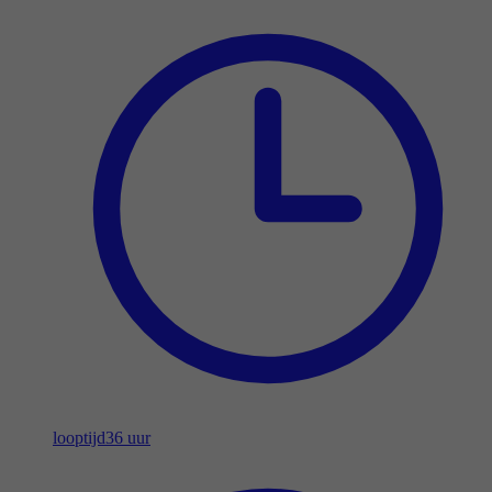
looptijd
36 uur