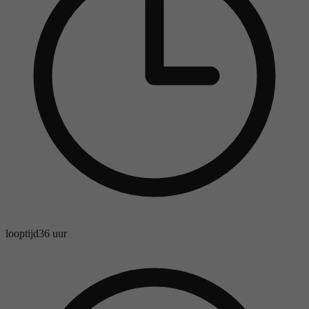
looptijd
36 uur