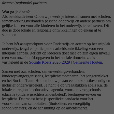
diverse (regionale) partners.
Wat ga je doen?
Als beleidsadviseur Onderwijs werk je intensief samen met scholen,
samenwerkingsverbanden passend onderwijs en andere partners om
gelijke kansen voor alle kinderen in het onderwijs te realiseren. Dit
doe je door lokale en regionale ontwikkelingen op elkaar af te
stemmen.
Je bent hét aanspreekpunt voor Onderwijs en acteert op het snijvlak
onderwijs, jeugd en participatie / arbeidsontwikkeling voor een
integrale aanpak, gericht op iedereen doet mee op zijn eigen niveau
(een van onze hoofd-opgaven in het sociale domein, zoals
vastgelegd in de
Sociale Koers 2026-2029 | Gemeente Houten
.
Samen met o.a. scholen, samenwerkingsverbanden,
kinderopvangorganisaties, leerplichtambtenaren, het jongerenloket
en het Sociaal Team Houten bouw je aan een toekomstbestendig en
inclusief onderwijsbeleid. Je richt je op vraagstukken zoals o.a. de
lokale en regionale educatieve agenda, voor- en vroegschoolse
educatie (onderwijsachterstandenbeleid), leerlingenvervoer en
leerplicht. Daarnaast hebt je specifieke aandacht voor het
voorkomen van schooluitval (thuiszitters en vroegtijdig
schoolverlaters) en de aansluiting op de arbeidsmarkt.