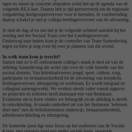
ogen en stuurt op concrete afspraken zodat het op de agenda van de
volgende REA kan. Daarna heb je tijd gereserveerd om de regionale
vergadering doelgroepenvervoer voor te bereiden. In voorbereiding
daarop schakel je met je collega leerlingenvervoer van de uitvoering.
Je sluit de dag af en ziet dat je de volgende ochtend aansluit bij het
overleg met het Sociaal Team over het Leerlingenvervoer.
Onderweg naar buiten kom je de controller van Team Samenleving
tegen en klets je nog even bij over je plannen van die avond.
In welk team kom je terecht?
Samen met zo’n 45 enthousiaste collega’s maak je deel uit van de
afdeling Samenleving die actief zijn over de volle breedte van het
sociaal domein. Van beleidsadviseurs jeugd, sport, cultuur, zorg,
participatie en bestaanszekerheid tot de uitvoering van leerplicht,
leerlingenvervoer, inburgering en werkteam. Er wordt integraal en
collegiaal samengewerkt. We werken steeds vaker vanuit opgaves
en projecten en iedereen heeft daarnaast een vast thuisteam.
Evalueren om te leren vinden we belangrijk en de afdeling is steeds
in ontwikkeling. Je maakt onderdeel uit van het thuisteam ‘iedereen
doet mee’ met de beleidsterreinen onderwijs, bestaanszekerheid,
arbeidsontwikkeling en inburgering.
De komende jaren ligt onze focus op het realiseren van de Sociale
Koers, met opgaves rond een sterke sociale basis, passende