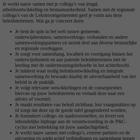
Je werkt nauw samen met je collega’s van jeugd,
arbeidsontwikkeling en bestaanszekerheid. Samen met de regionale
collega’s van de Lekstroomgemeenten geef je vorm aan deze
beleidsterreinen. Wat ga je concreet doen:
Je bent de spin in het web tussen gemeente,
onderwijsbesturen, samenwerkings- verbanden en andere
samenwerkingspartners en neemt deel aan diverse bestuurlijke
en regionale overleggen.
Je zorgt voor samenhang, kwaliteit en voortgang binnen het
onderwijsdomein en aan palende beleidsterreinen met de
leerling met de ondersteuningsbehoefte in het achterhoofd.
Je initieert waar nodig beleidsontwikkeling en integrale
samenwerking én bewaakt daarbij de uitvoerbaarheid van het
beleid in de praktijk.
Je volgt relevante ontwikkelingen en de consequenties
hiervan op jouw beleidsterrein en vertaalt deze naar een
advies of voorstel;
Je maakt resultaten van beleid zichtbaar, lost vraagstukken op
of zorgt dat deze op de goede tafel geagendeerd worden;
Je formuleert college- en raadsvoorstellen, en levert een
inhoudelijke bijdrage aan de verantwoording in de P&C-
cyclus met betrekking tot jouw aandachtgebied;
Je werkt nauw samen met collega’s, externe partners en de
uitvoering en zoekt actief verbindingen en samenhang tussen