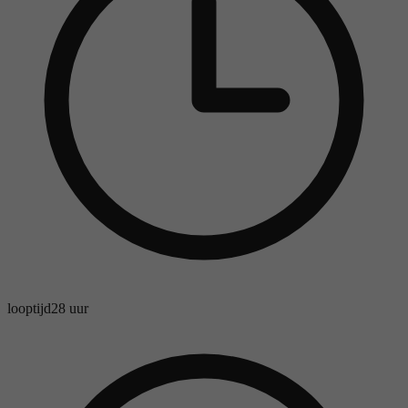
looptijd
28 uur