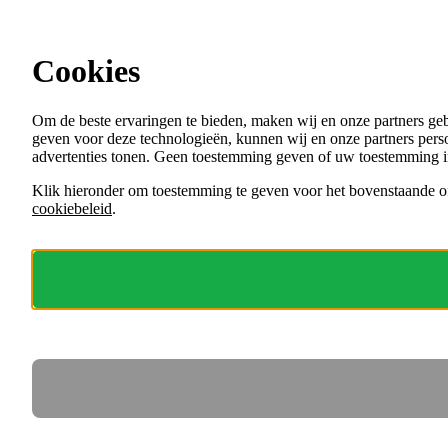
Ga direct naar de content
Cookies
Menu
Om de beste ervaringen te bieden, maken wij en onze partners ge
VACATURES
geven voor deze technologieën, kunnen wij en onze partners perso
ORGANISATIES
advertenties tonen. Geen toestemming geven of uw toestemming i
VOOR WERKGEVERS
Klik hieronder om toestemming te geven voor het bovenstaande of
cookiebeleid
.