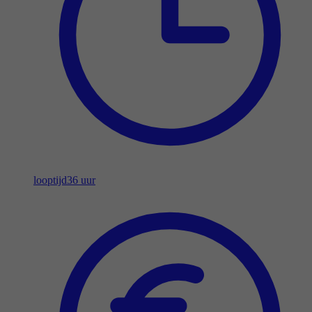
looptijd
36 uur