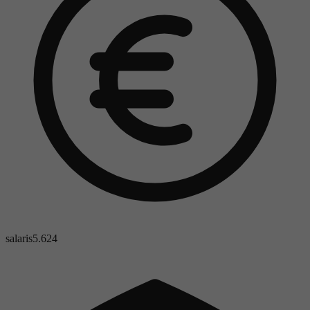
salaris
5.624