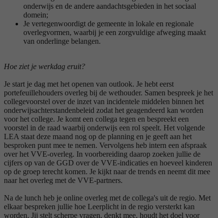
onderwijs en de andere aandachtsgebieden in het sociaal
domein;
Je vertegenwoordigt de gemeente in lokale en regionale
overlegvormen, waarbij je een zorgvuldige afweging maakt
van onderlinge belangen.
Hoe ziet je werkdag eruit?
Je start je dag met het openen van outlook. Je hebt eerst
portefeuillehouders overleg bij de wethouder. Samen bespreek je het
collegevoorstel over de inzet van incidentele middelen binnen het
onderwijsachterstandenbeleid zodat het geagendeerd kan worden
voor het college. Je komt een collega tegen en bespreekt een
voorstel in de raad waarbij onderwijs een rol speelt. Het volgende
LEA staat deze maand nog op de planning en je geeft aan het
besproken punt mee te nemen. Vervolgens heb intern een afspraak
over het VVE-overleg. In voorbereiding daarop zoeken jullie de
cijfers op van de GGD over de VVE-indicaties en hoeveel kinderen
op de groep terecht komen. Je kijkt naar de trends en neemt dit mee
naar het overleg met de VVE-partners.
Na de lunch heb je online overleg met de collega's uit de regio. Met
elkaar bespreken jullie hoe Leerplicht in de regio versterkt kan
worden. Jij stelt scherpe vragen, denkt mee, houdt het doel voor