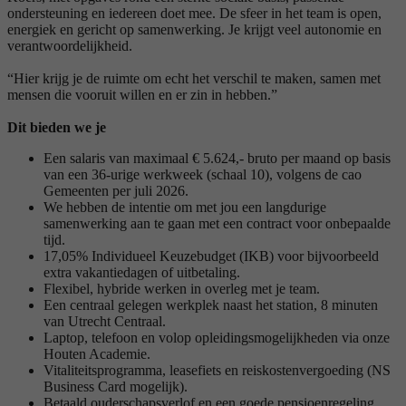
ondersteuning en iedereen doet mee. De sfeer in het team is open,
energiek en gericht op samenwerking. Je krijgt veel autonomie en
verantwoordelijkheid.
“Hier krijg je de ruimte om echt het verschil te maken, samen met
mensen die vooruit willen en er zin in hebben.”
Dit bieden we je
Een salaris van maximaal € 5.624,- bruto per maand op basis
van een 36-urige werkweek (schaal 10), volgens de cao
Gemeenten per juli 2026.
We hebben de intentie om met jou een langdurige
samenwerking aan te gaan met een contract voor onbepaalde
tijd.
17,05% Individueel Keuzebudget (IKB) voor bijvoorbeeld
extra vakantiedagen of uitbetaling.
Flexibel, hybride werken in overleg met je team.
Een centraal gelegen werkplek naast het station, 8 minuten
van Utrecht Centraal.
Laptop, telefoon en volop opleidingsmogelijkheden via onze
Houten Academie.
Vitaliteitsprogramma, leasefiets en reiskostenvergoeding (NS
Business Card mogelijk).
Betaald ouderschapsverlof en een goede pensioenregeling