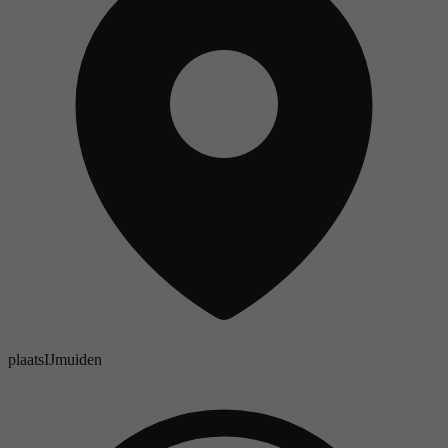
plaats
IJmuiden