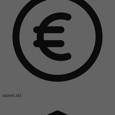
salaris
6.343