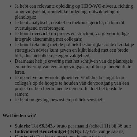
Je hebt een relevante opleiding op HBO/WO-niveau, richting
omgevingsrecht, ruimtelijke ordening, ontwikkeling of
planologie;
Je bent analytisch, creatief en toekomstgericht, en kan dit
overtuigend overbrengen;
Je houdt overzicht op proces en structuur, zorgt voor tijdige
integrale afstemming met collega’s;
Je houdt rekening met de politiek-bestuurlijke context zodat je
strategisch advies kunt geven en kijkt hierbij met een brede
blik, dus niet alleen je eigen vakgebied;
Daarnaast heb je ervaring met het schrijven van de planregels
en motivering van een omgevingsplan, of ben je bereid dit te
leren.
Je neemt verantwoordelijkheid en vindt het belangrijk om
collega’s op de hoogte te houden van de voortgang van een
project en hen hierin mee te nemen. Je doet het tenslotte
samen;
Je bent omgevingsbewust en politiek sensitief.
Wat bieden wij?
Salaris:
Tot
€
6.343,-
bruto per maand (schaal 11) bij 36 uur;
Individueel Keuzebudget (IKB):
17,05% van je salaris;
Contract:
Een jaarcontract met intentie tot vast