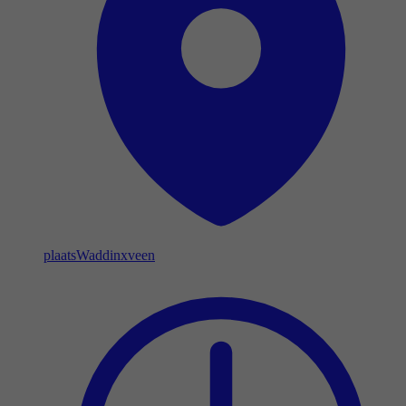
plaats
Waddinxveen