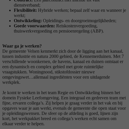
dienstverband;
Flexibiliteit:
Hybride werken; bepaal zelf waar en wanneer je
werkt;
Ontwikkeling:
Opleidings- en doorgroeimogelijkheden;
Goede voorwaarden:
Reiskostenvergoeding,
thuiswerkvergoeding en pensioenregeling (ABP).
Waar ga je werken?
De gemeente Velsen kenmerkt zich door de ligging aan het kanaal,
tussen industrie en natura 2000 gebied, de Kennemerduinen. Met 7
verschillende woonkernen, de havens, kanaal en duinen ontstaat er
een dynamisch en complex gebied met grote ruimtelijke
vraagstukken. Woningnood, stikstofdossier nieuwe
omgevingswet…allemaal ingrediënten voor een uitdagende
werkplek.
Je komt te werken in het team Regie en Ontwikkeling binnen het
domein Fysieke Leefomgeving. Een integraal en gedreven team met
fijne, ervaren collega’s. Zij helpen je graag verder in het vak en bij
opgaves waar je aan werkt, evenals de gemeente die open staat voor
je opleidingswensen. De sfeer op de afdeling is goed, lijnen zijn
kort, het werkpakket breed en collega’s werken echt samen om
elkaar verder te helpen.