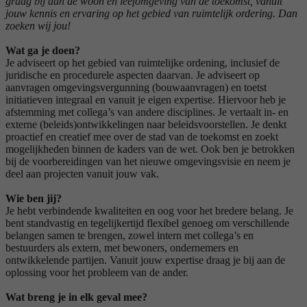
graag bij aan de woon en leefomgeving van de toekomst, vanuit
jouw kennis en ervaring op het gebied van ruimtelijk ordering. Dan
zoeken wij jou!
Wat ga je doen?
Je adviseert op het gebied van ruimtelijke ordening, inclusief de
juridische en procedurele aspecten daarvan. Je adviseert op
aanvragen omgevingsvergunning (bouwaanvragen) en toetst
initiatieven integraal en vanuit je eigen expertise. Hiervoor heb je
afstemming met collega’s van andere disciplines. Je vertaalt in- en
externe (beleids)ontwikkelingen naar beleidsvoorstellen. Je denkt
proactief en creatief mee over de stad van de toekomst en zoekt
mogelijkheden binnen de kaders van de wet. Ook ben je betrokken
bij de voorbereidingen van het nieuwe omgevingsvisie en neem je
deel aan projecten vanuit jouw vak.
Wie ben jij?
Je hebt verbindende kwaliteiten en oog voor het bredere belang. Je
bent standvastig en tegelijkertijd flexibel genoeg om verschillende
belangen samen te brengen, zowel intern met collega’s en
bestuurders als extern, met bewoners, ondernemers en
ontwikkelende partijen. Vanuit jouw expertise draag je bij aan de
oplossing voor het probleem van de ander.
Wat breng je in elk geval mee?