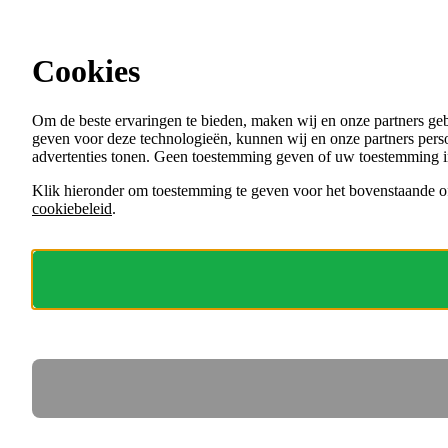
Ga direct naar de content
Cookies
Menu
Om de beste ervaringen te bieden, maken wij en onze partners ge
VACATURES
geven voor deze technologieën, kunnen wij en onze partners perso
ORGANISATIES
advertenties tonen. Geen toestemming geven of uw toestemming i
VOOR WERKGEVERS
Klik hieronder om toestemming te geven voor het bovenstaande of
cookiebeleid
.