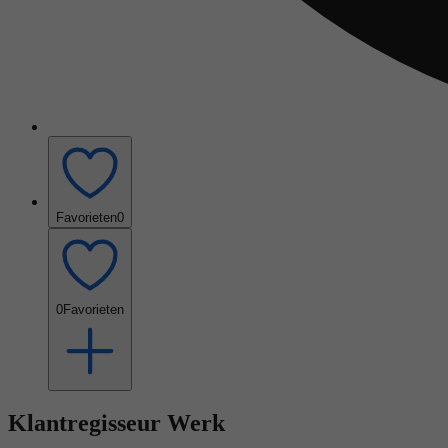
Favorieten
0
0
Favorieten
Klantregisseur Werk