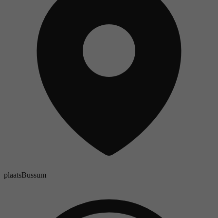
plaats
Bussum