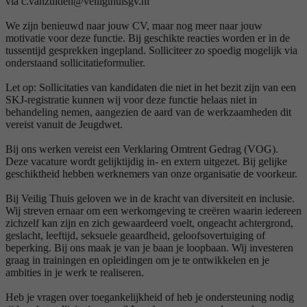
via c.vanzuiden@veiligthuisgv.nl
We zijn benieuwd naar jouw CV, maar nog meer naar jouw
motivatie voor deze functie. Bij geschikte reacties worden er in de
tussentijd gesprekken ingepland. Solliciteer zo spoedig mogelijk via
onderstaand sollicitatieformulier.
Let op: Sollicitaties van kandidaten die niet in het bezit zijn van een
SKJ-registratie kunnen wij voor deze functie helaas niet in
behandeling nemen, aangezien de aard van de werkzaamheden dit
vereist vanuit de Jeugdwet.
Bij ons werken vereist een Verklaring Omtrent Gedrag (VOG).
Deze vacature wordt gelijktijdig in- en extern uitgezet. Bij gelijke
geschiktheid hebben werknemers van onze organisatie de voorkeur.
Bij Veilig Thuis geloven we in de kracht van diversiteit en inclusie.
Wij streven ernaar om een werkomgeving te creëren waarin iedereen
zichzelf kan zijn en zich gewaardeerd voelt, ongeacht achtergrond,
geslacht, leeftijd, seksuele geaardheid, geloofsovertuiging of
beperking. Bij ons maak je van je baan je loopbaan. Wij investeren
graag in trainingen en opleidingen om je te ontwikkelen en je
ambities in je werk te realiseren.
Heb je vragen over toegankelijkheid of heb je ondersteuning nodig