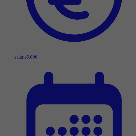
salaris
5.096