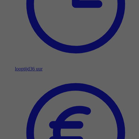
looptijd
36 uur