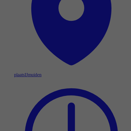
plaats
IJmuiden