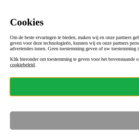
Ga direct naar de content
Cookies
Menu
Om de beste ervaringen te bieden, maken wij en onze partners ge
VACATURES
geven voor deze technologieën, kunnen wij en onze partners perso
ORGANISATIES
advertenties tonen. Geen toestemming geven of uw toestemming i
VOOR WERKGEVERS
Klik hieronder om toestemming te geven voor het bovenstaande of
cookiebeleid
.