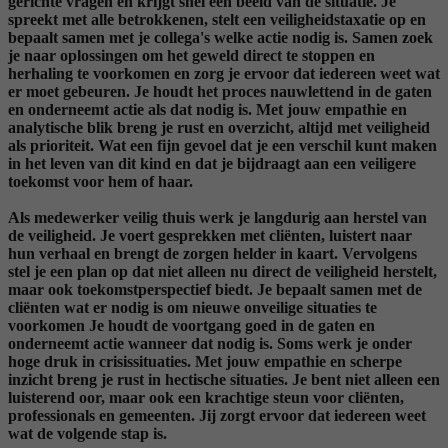
gerichte vragen en krijgt snel een beeld van de situatie. Je
spreekt met alle betrokkenen, stelt een veiligheidstaxatie op en
bepaalt samen met je collega's welke actie nodig is. Samen zoek
je naar oplossingen om het geweld direct te stoppen en
herhaling te voorkomen en zorg je ervoor dat iedereen weet wat
er moet gebeuren. Je houdt het proces nauwlettend in de gaten
en onderneemt actie als dat nodig is. Met jouw empathie en
analytische blik breng je rust en overzicht, altijd met veiligheid
als prioriteit. Wat een fijn gevoel dat je een verschil kunt maken
in het leven van dit kind en dat je bijdraagt aan een veiligere
toekomst voor hem of haar.
Als medewerker veilig thuis werk je langdurig aan herstel van
de veiligheid. Je voert gesprekken met cliënten, luistert naar
hun verhaal en brengt de zorgen helder in kaart. Vervolgens
stel je een plan op dat niet alleen nu direct de veiligheid herstelt,
maar ook toekomstperspectief biedt. Je bepaalt samen met de
cliënten wat er nodig is om nieuwe onveilige situaties te
voorkomen Je houdt de voortgang goed in de gaten en
onderneemt actie wanneer dat nodig is. Soms werk je onder
hoge druk in crisissituaties. Met jouw empathie en scherpe
inzicht breng je rust in hectische situaties. Je bent niet alleen een
luisterend oor, maar ook een krachtige steun voor cliënten,
professionals en gemeenten. Jij zorgt ervoor dat iedereen weet
wat de volgende stap is.