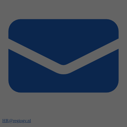
HR@regiogv.nl