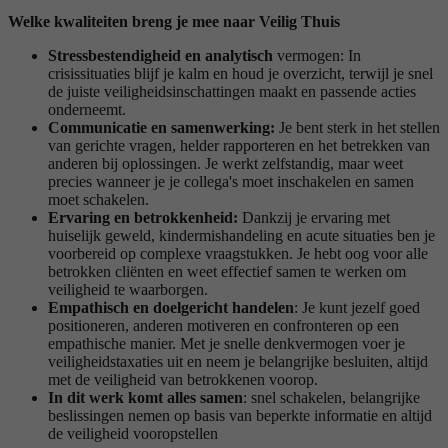
Welke kwaliteiten breng je mee naar Veilig Thuis
Stressbestendigheid en analytisch
vermogen: In
crisissituaties blijf je kalm en houd je overzicht, terwijl je snel
de juiste veiligheidsinschattingen maakt en passende acties
onderneemt.
Communicatie en samenwerking:
Je bent sterk in het stellen
van gerichte vragen, helder rapporteren en het betrekken van
anderen bij oplossingen. Je werkt zelfstandig, maar weet
precies wanneer je je collega's moet inschakelen en samen
moet schakelen.
Ervaring en betrokkenheid:
Dankzij je ervaring met
huiselijk geweld, kindermishandeling en acute situaties ben je
voorbereid op complexe vraagstukken. Je hebt oog voor alle
betrokken cliënten en weet effectief samen te werken om
veiligheid te waarborgen.
Empathisch en doelgericht handelen
: Je kunt jezelf goed
positioneren, anderen motiveren en confronteren op een
empathische manier. Met je snelle denkvermogen voer je
veiligheidstaxaties uit en neem je belangrijke besluiten, altijd
met de veiligheid van betrokkenen voorop.
In dit werk komt alles samen
: snel schakelen, belangrijke
beslissingen nemen op basis van beperkte informatie en altijd
de veiligheid vooropstellen