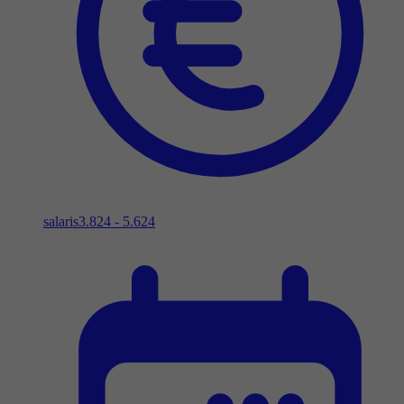
salaris
3.824 - 5.624