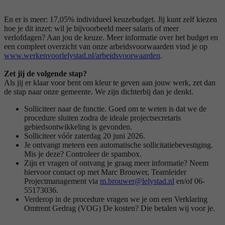
En er is meer: 17,05% individueel keuzebudget. Jij kunt zelf kiezen
hoe je dit inzet: wil je bijvoorbeeld meer salaris of meer
verlofdagen? Aan jou de keuze. Meer informatie over het budget en
een compleet overzicht van onze arbeidsvoorwaarden vind je op
www.werkenvoorlelystad.nl/arbeidsvoorwaarden
.
Zet jij de volgende stap?
Als jij er klaar voor bent om kleur te geven aan jouw werk, zet dan
de stap naar onze gemeente. We zijn dichterbij dan je denkt.
Solliciteer naar de functie. Goed om te weten is dat we de
procedure sluiten zodra de ideale projectsecretaris
gebiedsontwikkeling is gevonden.
Solliciteer vóór zaterdag 20 juni 2026.
Je ontvangt meteen een automatische sollicitatiebevestiging.
Mis je deze? Controleer de spambox.
Zijn er vragen of ontvang je graag meer informatie? Neem
hiervoor contact op met Marc Brouwer, Teamleider
Projectmanagement via
m.brouwer@lelystad.nl
en/of 06-
55173036.
Verderop in de procedure vragen we je om een Verklaring
Omtrent Gedrag (VOG) De kosten? Die betalen wij voor je.