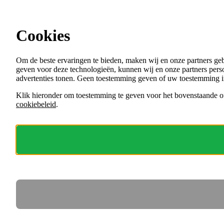
Ga direct naar de content
Cookies
Menu
Om de beste ervaringen te bieden, maken wij en onze partners ge
VACATURES
geven voor deze technologieën, kunnen wij en onze partners perso
ORGANISATIES
advertenties tonen. Geen toestemming geven of uw toestemming i
VOOR WERKGEVERS
Klik hieronder om toestemming te geven voor het bovenstaande of
cookiebeleid
.