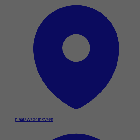
plaats
Waddinxveen