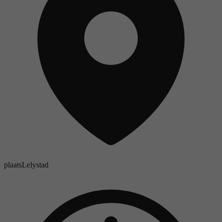
plaats
Lelystad