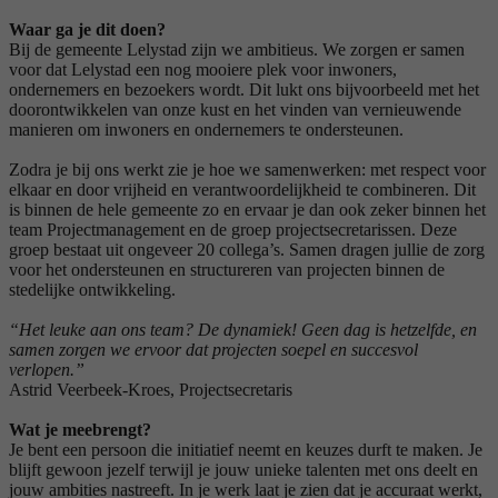
Waar ga je dit doen?
Bij de gemeente Lelystad zijn we ambitieus. We zorgen er samen
voor dat Lelystad een nog mooiere plek voor inwoners,
ondernemers en bezoekers wordt. Dit lukt ons bijvoorbeeld met het
doorontwikkelen van onze kust en het vinden van vernieuwende
manieren om inwoners en ondernemers te ondersteunen.
Zodra je bij ons werkt zie je hoe we samenwerken: met respect voor
elkaar en door vrijheid en verantwoordelijkheid te combineren. Dit
is binnen de hele gemeente zo en ervaar je dan ook zeker binnen het
team Projectmanagement en de groep projectsecretarissen. Deze
groep bestaat uit ongeveer 20 collega’s. Samen dragen jullie de zorg
voor het ondersteunen en structureren van projecten binnen de
stedelijke ontwikkeling.
“Het leuke aan ons team? De dynamiek! Geen dag is hetzelfde, en
samen zorgen we ervoor dat projecten soepel en succesvol
verlopen.”
Astrid Veerbeek-Kroes, Projectsecretaris
Wat je meebrengt?
Je bent een persoon die initiatief neemt en keuzes durft te maken. Je
blijft gewoon jezelf terwijl je jouw unieke talenten met ons deelt en
jouw ambities nastreeft. In je werk laat je zien dat je accuraat werkt,