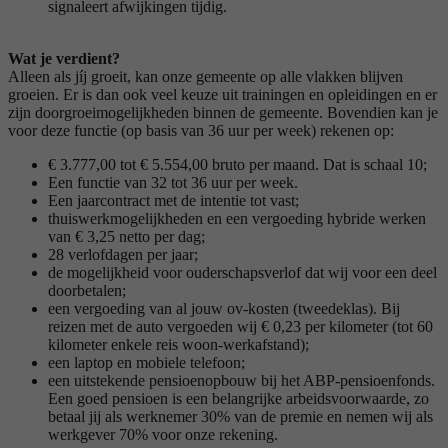
signaleert afwijkingen tijdig.
Wat je verdient?
Alleen als jíj groeit, kan onze gemeente op alle vlakken blijven
groeien. Er is dan ook veel keuze uit trainingen en opleidingen en er
zijn doorgroeimogelijkheden binnen de gemeente. Bovendien kan je
voor deze functie (op basis van 36 uur per week) rekenen op:
€ 3.777,00 tot € 5.554,00 bruto per maand. Dat is schaal 10;
Een functie van 32 tot 36 uur per week.
Een jaarcontract met de intentie tot vast;
thuiswerkmogelijkheden en een vergoeding hybride werken
van € 3,25 netto per dag;
28 verlofdagen per jaar;
de mogelijkheid voor ouderschapsverlof dat wij voor een deel
doorbetalen;
een vergoeding van al jouw ov-kosten (tweedeklas). Bij
reizen met de auto vergoeden wij € 0,23 per kilometer (tot 60
kilometer enkele reis woon-werkafstand);
een laptop en mobiele telefoon;
een uitstekende pensioenopbouw bij het ABP-pensioenfonds.
Een goed pensioen is een belangrijke arbeidsvoorwaarde, zo
betaal jij als werknemer 30% van de premie en nemen wij als
werkgever 70% voor onze rekening.