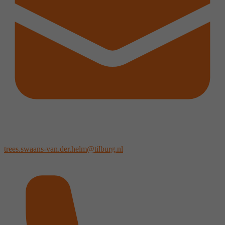
trees.swaans-van.der.helm@tilburg.nl