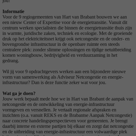
jou!
Informatie
Voor de 9 regiogemeenten van Hart van Brabant bouwen we aan
een nieuw Center of Expertise voor de energietransitie. Vanuit dit
centrum werken specialisten die binnen de energietransitie thuis zijn
in warmte, juridische zaken, techniek en ecologie. Met de groeiende
druk op het elektriciteitsnet krijgt ook netcongestie en de onder- en
bovengrondse infrastructuur in de openbare ruimte een steeds
centralere plek: zonder slimme oplossingen en tijdige netuitbreiding
komen woningbouw, bedrijvigheid en verduurzaming in het
gedrang.
Wil jij voor 9 opdrachtgevers werken aan een bijzondere nieuwe
vorm van samenwerking als Adviseur Netcongestie en energie-
infrastructuur? Dan is deze functie zeker wat voor jou.
Wat ga je doen?
Jouw werk bepaalt mede hoe we in Hart van Brabant de aanpak van
netcongestie en de ontwikkeling van energie-infrastructuur
vormgeven en versnellen. Je vertaalt regionale afspraken en
inzichten (o.a. vanuit REKS en de Brabantse Aanpak Netcongestie)
naar concrete handelingsperspectieven voor gemeenten. Je brengt
daarbij interne en externe partijen bij elkaar en zorgt dat netcongestie
en de uitbreiding van energie-infrastructuur een volwaardige plek