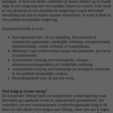
managen. Je bent een sterke verbinder: je bouwt relaties op en houdt
regie in een omgeving met veel partijen (intern én extern). Ook houd
je van pionieren in een dynamische omgeving waarin informatie
onvolledig kan zijn en kaders kunnen veranderen. Je voelt je thuis in
een politiek-bestuurlijke omgeving.
Daarnaast beschik je over:
Een afgeronde hbo- of wo-opleiding, bijvoorbeeld in
(technische) planologie, ruimtelijke ordening, energietechniek,
elektrotechniek, civiele techniek of vergelijkbaar.
Minimaal 5 jaar werkervaring binnen een gemeente, provincie
of netbeheerder.
Aantoonbare ervaring met netcongestie, energie-
infrastructuurvraagstukken en ruimtelijke ordening.
Aantoonbare ervaring met bestuurlijk en strategisch adviseren
in een politiek-bestuurlijke context.
Beschikbaarheid voor 36 uur per week.
Wat krijg je ervoor terug?
De Gemeente Tilburg biedt een inspirerende werkomgeving waar
diversiteit gewaardeerd wordt en authenticiteit gestimuleerd. Als
onderdeel van een vooraanstaande overheidsorganisatie krijg je de
kans om niet alleen bij te dragen aan Tilburg, maar ook aan je eigen