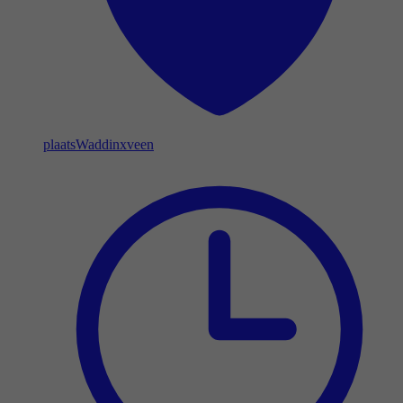
plaats
Waddinxveen