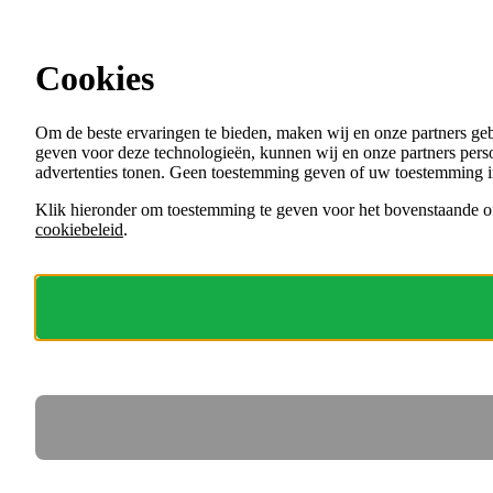
Ga direct naar de content
Cookies
Menu
Om de beste ervaringen te bieden, maken wij en onze partners ge
VACATURES
geven voor deze technologieën, kunnen wij en onze partners perso
ORGANISATIES
advertenties tonen. Geen toestemming geven of uw toestemming i
VOOR WERKGEVERS
Klik hieronder om toestemming te geven voor het bovenstaande of
cookiebeleid
.