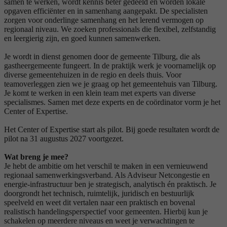
samen te werken, wordt kennis beter gedeeld en worden lokale
opgaven efficiënter en in samenhang aangepakt. De specialisten
zorgen voor onderlinge samenhang en het lerend vermogen op
regionaal niveau. We zoeken professionals die flexibel, zelfstandig
en leergierig zijn, en goed kunnen samenwerken.
Je wordt in dienst genomen door de gemeente Tilburg, die als
gastheergemeente fungeert. In de praktijk werk je voornamelijk op
diverse gemeentehuizen in de regio en deels thuis. Voor
teamoverleggen zien we je graag op het gemeentehuis van Tilburg.
Je komt te werken in een klein team met experts van diverse
specialismes. Samen met deze experts en de coördinator vorm je het
Center of Expertise.
Het Center of Expertise start als pilot. Bij goede resultaten wordt de
pilot na 31 augustus 2027 voortgezet.
Wat breng je mee?
Je hebt de ambitie om het verschil te maken in een vernieuwend
regionaal samenwerkingsverband. Als Adviseur Netcongestie en
energie-infrastructuur ben je strategisch, analytisch én praktisch. Je
doorgrondt het technisch, ruimtelijk, juridisch en bestuurlijk
speelveld en weet dit vertalen naar een praktisch en bovenal
realistisch handelingsperspectief voor gemeenten. Hierbij kun je
schakelen op meerdere niveaus en weet je verwachtingen te