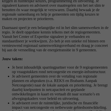
krijgen in ruimtelijke keuzes, programmering en uitvoering. Je
signaleert kansen en adviseert over maatregelen om het net slim te
benutten én waar mogelijk te verzwaren. Daarbij bewaak je de
regionale samenhang en help je gemeenten om tijdig keuzes te
maken en projecten te prioriteren.
Daarnaast speel je een belangrijke rol in het slim samenwerken in de
regio. Je deelt opgedane kennis telkens met de regiogemeenten.
Vanuit het Center of Expertise signaleer je verbanden en
standaardiseer je werkwijzen. Zo heb je een unieke rol binnen een
vernieuwend regionaal samenwerkingsverband en draag je concreet
bij aan de versnelling van de energietransitie in 9 gemeenten.
Jouw taken:
Je bent inhoudelijk sparringpartner voor de 9 regiogemeenten
op vraagstukken rond netcongestie en energie-infrastructuur.
Je adviseert gemeenten over de vertaling van regionale
plannen en afspraken (o.a. REKS en Brabants Aanpak
Netcongestie) naar de lokale aanpak en prioritering. Je brengt
daarbij knelpunten in netcapaciteit en geplande
ontwikkelingen in kaart en vertaalt dit naar scenario’s en
afwegingskaders voor beleid en uitvoering.
Je adviseert over de ruimtelijke, juridische en financiële
impact van netcongestie en netbewuste gebiedsontwikkeling.