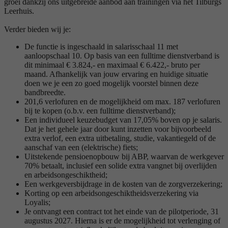
groei dankzij ons uitgebreide aanbod aan trainingen via het Tilburgs
Leerhuis.
Verder bieden wij je:
De functie is ingeschaald in salarisschaal 11 met
aanloopschaal 10. Op basis van een fulltime dienstverband is
dit minimaal € 3.824,- en maximaal € 6.422,- bruto per
maand. Afhankelijk van jouw ervaring en huidige situatie
doen we je een zo goed mogelijk voorstel binnen deze
bandbreedte.
201,6 verlofuren en de mogelijkheid om max. 187 verlofuren
bij te kopen (o.b.v. een fulltime dienstverband);
Een individueel keuzebudget van 17,05% boven op je salaris.
Dat je het gehele jaar door kunt inzetten voor bijvoorbeeld
extra verlof, een extra uitbetaling, studie, vakantiegeld of de
aanschaf van een (elektrische) fiets;
Uitstekende pensioenopbouw bij ABP, waarvan de werkgever
70% betaalt, inclusief een solide extra vangnet bij overlijden
en arbeidsongeschiktheid;
Een werkgeversbijdrage in de kosten van de zorgverzekering;
Korting op een arbeidsongeschiktheidsverzekering via
Loyalis;
Je ontvangt een contract tot het einde van de pilotperiode, 31
augustus 2027. Hierna is er de mogelijkheid tot verlenging of