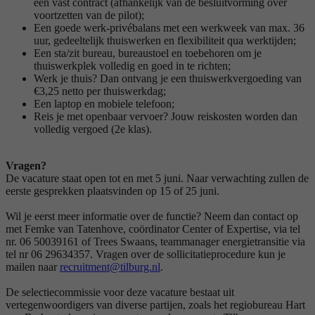
een vast contract (afhankelijk van de besluitvorming over
voortzetten van de pilot);
Een goede werk-privébalans met een werkweek van max. 36
uur, gedeeltelijk thuiswerken en flexibiliteit qua werktijden;
Een sta/zit bureau, bureaustoel en toebehoren om je
thuiswerkplek volledig en goed in te richten;
Werk je thuis? Dan ontvang je een thuiswerkvergoeding van
€3,25 netto per thuiswerkdag;
Een laptop en mobiele telefoon;
Reis je met openbaar vervoer? Jouw reiskosten worden dan
volledig vergoed (2e klas).
Vragen?
De vacature staat open tot en met 5 juni. Naar verwachting zullen de
eerste gesprekken plaatsvinden op 15 of 25 juni.
Wil je eerst meer informatie over de functie? Neem dan contact op
met Femke van Tatenhove, coördinator Center of Expertise, via tel
nr. 06 50039161 of Trees Swaans, teammanager energietransitie via
tel nr 06 29634357. Vragen over de sollicitatieprocedure kun je
mailen naar
recruitment@tilburg.nl
.
De selectiecommissie voor deze vacature bestaat uit
vertegenwoordigers van diverse partijen, zoals het regiobureau Hart