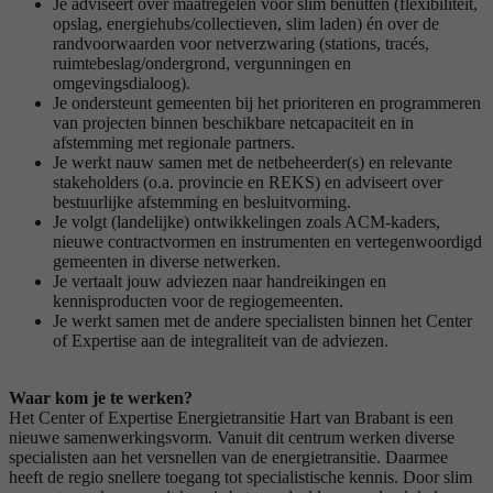
Je adviseert over maatregelen voor slim benutten (flexibiliteit,
opslag, energiehubs/collectieven, slim laden) én over de
randvoorwaarden voor netverzwaring (stations, tracés,
ruimtebeslag/ondergrond, vergunningen en
omgevingsdialoog).
Je ondersteunt gemeenten bij het prioriteren en programmeren
van projecten binnen beschikbare netcapaciteit en in
afstemming met regionale partners.
Je werkt nauw samen met de netbeheerder(s) en relevante
stakeholders (o.a. provincie en REKS) en adviseert over
bestuurlijke afstemming en besluitvorming.
Je volgt (landelijke) ontwikkelingen zoals ACM-kaders,
nieuwe contractvormen en instrumenten en vertegenwoordigd
gemeenten in diverse netwerken.
Je vertaalt jouw adviezen naar handreikingen en
kennisproducten voor de regiogemeenten.
Je werkt samen met de andere specialisten binnen het Center
of Expertise aan de integraliteit van de adviezen.
Waar kom je te werken?
Het Center of Expertise Energietransitie Hart van Brabant is een
nieuwe samenwerkingsvorm. Vanuit dit centrum werken diverse
specialisten aan het versnellen van de energietransitie. Daarmee
heeft de regio snellere toegang tot specialistische kennis. Door slim