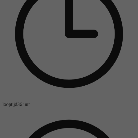
looptijd
36 uur