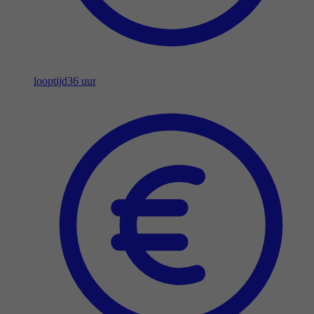
looptijd
36 uur