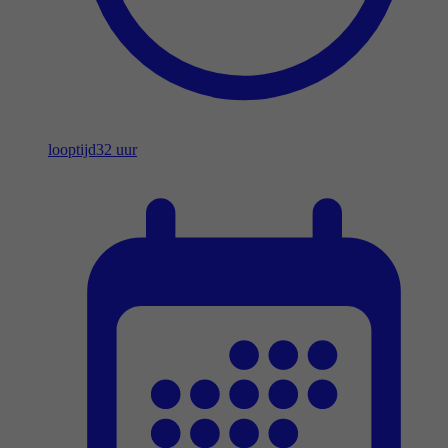
looptijd
32 uur