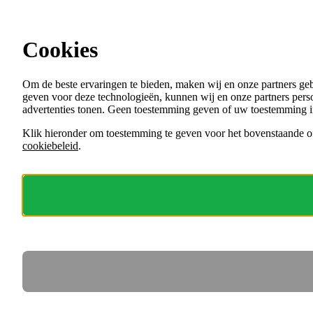
Ga direct naar de content
Cookies
Menu
Om de beste ervaringen te bieden, maken wij en onze partners ge
VACATURES
geven voor deze technologieën, kunnen wij en onze partners perso
ORGANISATIES
advertenties tonen. Geen toestemming geven of uw toestemming i
VOOR WERKGEVERS
Klik hieronder om toestemming te geven voor het bovenstaande of
cookiebeleid
.