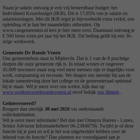
Naast je salaris ontvang je een vrij besteedbaar budget: het
Individueel Keuzebudget (IKB). Dit is 17,05% van je salaris en
salaristoeslagen. Met dit IKB regel je bijvoorbeeld extra verlof, een
opleiding of je laat het maandelijks uitbetalen. Op
www.caogemeenten.nl lees je hier meer over. Daarnaast ontvang je
€ 500 bruto extra per jaar bij het IKB. Dit bedrag geldt bij een 36-
urige werkweek.
Gemeente De Ronde Venen
Ons gemeentehuis staat in Mijdrecht. Dat is 1 van de 8 prachtige
dorpen die onze gemeente rijk is. In totaal wonen er ongeveer
45.000 inwoners maar nog veel meer mensen zijn er dagelijks voor
werk, ontspanning en recreatie. We dragen ons steentje bij aan de
lokale samenleving door het college en de gemeenteraad optimaal
bij te staan. Wil je meer over ons weten, kijk dan op
www.werkenvoorderondevenen.nl
en/of bekijk
ons filmpje
..
Geïnteresseerd?
Reageer dan uiterlijk
30 mei 2026
via onderstaande
sollicitatiebutton.
Wil je eerst meer informatie? Bel dan met Omayra Harens - Lunes,
Senior Adviseur Informatiebeheer 06-23848756. Twijfel je of deze
functie bij je past en wil je het wat uitgebreider hebben over de
inhoud van de functie? Dan plannen we voorafgaand aan je