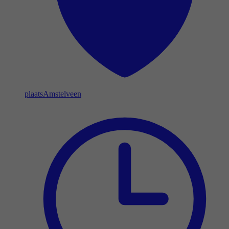
plaats
Amstelveen