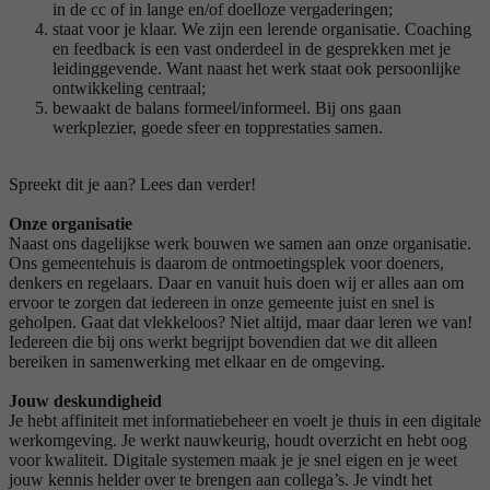
in de cc of in lange en/of doelloze vergaderingen;
staat voor je klaar. We zijn een lerende organisatie. Coaching
en feedback is een vast onderdeel in de gesprekken met je
leidinggevende. Want naast het werk staat ook persoonlijke
ontwikkeling centraal;
bewaakt de balans formeel/informeel. Bij ons gaan
werkplezier, goede sfeer en topprestaties samen.
Spreekt dit je aan? Lees dan verder!
Onze organisatie
Naast ons dagelijkse werk bouwen we samen aan onze organisatie.
Ons gemeentehuis is daarom de ontmoetingsplek voor doeners,
denkers en regelaars. Daar en vanuit huis doen wij er alles aan om
ervoor te zorgen dat iedereen in onze gemeente juist en snel is
geholpen. Gaat dat vlekkeloos? Niet altijd, maar daar leren we van!
Iedereen die bij ons werkt begrijpt bovendien dat we dit alleen
bereiken in samenwerking met elkaar en de omgeving.
Jouw deskundigheid
Je hebt affiniteit met informatiebeheer en voelt je thuis in een digitale
werkomgeving. Je werkt nauwkeurig, houdt overzicht en hebt oog
voor kwaliteit. Digitale systemen maak je je snel eigen en je weet
jouw kennis helder over te brengen aan collega’s. Je vindt het