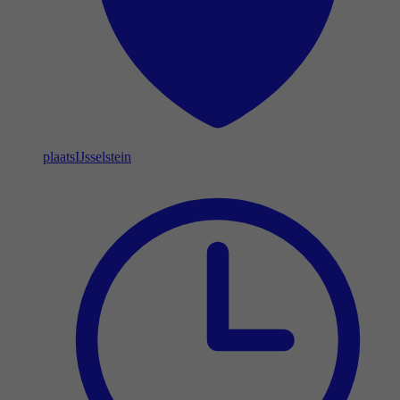
plaats
IJsselstein