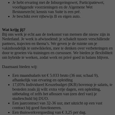
Je hebt ervaring met de Inburgeringswet, Participatiewet,
voorliggende voorzieningen en de Algemene Wet
Bestuursrecht; kennis van Suite is een pré.
Je beschikt over rijbewijs B en eigen auto.
Wat krijg jij?
Bij ons werk je echt aan de toekomst van mensen die nieuw zijn in
Nederland. Je werk is afwisselend: je schakelt tussen verschillende
partners, trajecten en thema’s. We geven je de ruimte om je
vakinhoudelijk te ontwikkelen, mee te denken over verbeteringen en
door te groeien via trainingen en cursussen. We bieden je flexibiliteit
om hybride te werken, zodat werk en privé goed in balans blijven.
Daarnaast bieden wij:
Een maandsalaris tot € 5.033 bruto (36 uur, schaal 9),
afhankelijk van ervaring en opleiding
17,05% Individueel Keuzebudget (IKB) bovenop je salaris, te
besteden zoals jij wilt: extra vrije dagen, een opleiding,
uitbetaling of zelfs het aflossen van (een deel van) je
studieschuld bij DUO.
Een jaarcontract van 32-36 uur, met uitzicht op een vast
contract bij goed functioneren.
Een thuiswerkvergoeding van € 3,25 per dag.