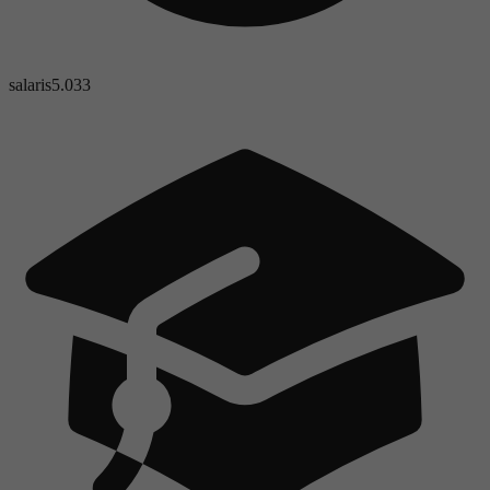
salaris
5.033