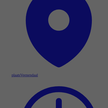
plaats
Veenendaal