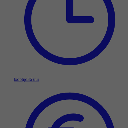
looptijd
36 uur