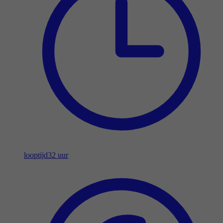
looptijd
32 uur