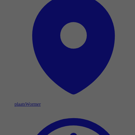
plaats
Wormer