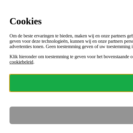
Ga direct naar de content
Cookies
Menu
Om de beste ervaringen te bieden, maken wij en onze partners ge
VACATURES
geven voor deze technologieën, kunnen wij en onze partners perso
ORGANISATIES
advertenties tonen. Geen toestemming geven of uw toestemming i
VOOR WERKGEVERS
Klik hieronder om toestemming te geven voor het bovenstaande of
cookiebeleid
.