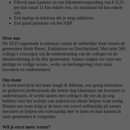
Filevrij naar kantoor en een kilometervergoeding van € 0,23
per km vanaf 11 km enkele reis, tot maximaal 64 km enkele
reis.
Een laptop en telefoon die je mag uitkiezen.
Een goed pensioen via het ABP.
Over ons
De SED organisatie is ontstaan vanuit de ambtelijke fusie tussen de
gemeenten Stede Broec, Enkhuizen en Drechterland. Met ruim 500
collega’s verzorgen wij de ondersteuning van de colleges en de
dienstverlening in de drie gemeenten. Samen zorgen we voor een
prettige en veilige woon-, werk- en leefomgeving voor onze
inwoners en ondernemers!
Ons team
Je komt terecht in het team Jeugd & Minima, een groep betrokken
en gedreven professionals die iedere dag klaarstaan om inwoners te
ondersteunen. Je werkt samen met collega’s die net als jij oog
hebben voor het welzijn van anderen en elkaar helpen waar nodig.
Binnen ons team krijg je de kans om zowel zelfstandig als samen
inwoners te helpen om volwaardig mee te doen en hun kansen in
onze gemeenten te vergroten.
Wil je eerst meer weten?