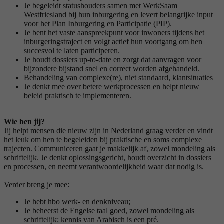
Je begeleidt statushouders samen met WerkSaam
Westfriesland bij hun inburgering en levert belangrijke input
voor het Plan Inburgering en Participatie (PIP).
Je bent het vaste aanspreekpunt voor inwoners tijdens het
inburgeringstraject en volgt actief hun voortgang om hen
succesvol te laten participeren.
Je houdt dossiers up-to-date en zorgt dat aanvragen voor
bijzondere bijstand snel en correct worden afgehandeld.
Behandeling van complexe(re), niet standaard, klantsituaties
Je denkt mee over betere werkprocessen en helpt nieuw
beleid praktisch te implementeren.
Wie ben jij?
Jij helpt mensen die nieuw zijn in Nederland graag verder en vindt
het leuk om hen te begeleiden bij praktische en soms complexe
trajecten. Communiceren gaat je makkelijk af, zowel mondeling als
schriftelijk. Je denkt oplossingsgericht, houdt overzicht in dossiers
en processen, en neemt verantwoordelijkheid waar dat nodig is.
Verder breng je mee:
Je hebt hbo werk- en denkniveau;
Je beheerst de Engelse taal goed, zowel mondeling als
schriftelijk; kennis van Arabisch is een pré.