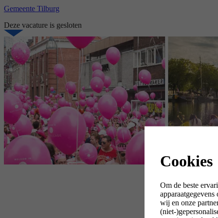
Gemeente Tilburg
Deze vacature is gesloten
Cookies
Om de beste ervari
apparaatgegevens o
wij en onze partne
(niet-)gepersonali