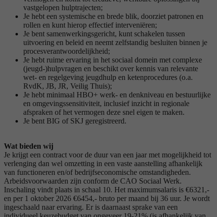
vastgelopen hulptrajecten;
Je hebt een systemische en brede blik, doorziet patronen en
rollen en kunt hierop effectief interveniëren;
Je bent samenwerkingsgericht, kunt schakelen tussen
uitvoering en beleid en neemt zelfstandig besluiten binnen je
procesverantwoordelijkheid;
Je hebt ruime ervaring in het sociaal domein met complexe
(jeugd-)hulpvragen en beschikt over kennis van relevante
wet- en regelgeving jeugdhulp en ketenprocedures (o.a.
RvdK, JB, JR, Veilig Thuis);
Je hebt minimaal HBO+ werk- en denkniveau en bestuurlijke
en omgevingssensitiviteit, inclusief inzicht in regionale
afspraken of het vermogen deze snel eigen te maken.
Je bent BIG of SKJ geregistreerd.
Wat bieden wij
Je krijgt een contract voor de duur van een jaar met mogelijkheid tot
verlenging dan wel omzetting in een vaste aanstelling afhankelijk
van functioneren en/of bedrijfseconomische omstandigheden.
Arbeidsvoorwaarden zijn conform de CAO Sociaal Werk.
Inschaling vindt plaats in schaal 10. Het maximumsalaris is €6321,-
en per 1 oktober 2026 €6454,- bruto per maand bij 36 uur. Je wordt
ingeschaald naar ervaring. Er is daarnaast sprake van een
individueel keuzebudget van ongeveer 19-21% (is afhankelijk van