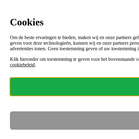
Ga direct naar de content
Cookies
Menu
Om de beste ervaringen te bieden, maken wij en onze partners ge
VACATURES
geven voor deze technologieën, kunnen wij en onze partners perso
ORGANISATIES
advertenties tonen. Geen toestemming geven of uw toestemming i
VOOR WERKGEVERS
Klik hieronder om toestemming te geven voor het bovenstaande of
cookiebeleid
.