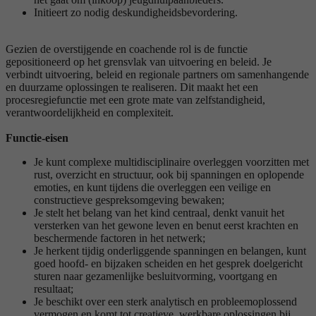
Initieert zo nodig deskundigheidsbevordering.
Gezien de overstijgende en coachende rol is de functie
gepositioneerd op het grensvlak van uitvoering en beleid. Je
verbindt uitvoering, beleid en regionale partners om samenhangende
en duurzame oplossingen te realiseren. Dit maakt het een
procesregiefunctie met een grote mate van zelfstandigheid,
verantwoordelijkheid en complexiteit.
Functie-eisen
Je kunt complexe multidisciplinaire overleggen voorzitten met
rust, overzicht en structuur, ook bij spanningen en oplopende
emoties, en kunt tijdens die overleggen een veilige en
constructieve gespreksomgeving bewaken;
Je stelt het belang van het kind centraal, denkt vanuit het
versterken van het gewone leven en benut eerst krachten en
beschermende factoren in het netwerk;
Je herkent tijdig onderliggende spanningen en belangen, kunt
goed hoofd- en bijzaken scheiden en het gesprek doelgericht
sturen naar gezamenlijke besluitvorming, voortgang en
resultaat;
Je beschikt over een sterk analytisch en probleemoplossend
vermogen en komt tot creatieve, werkbare oplossingen bij