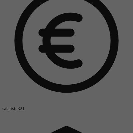
salaris
6.321