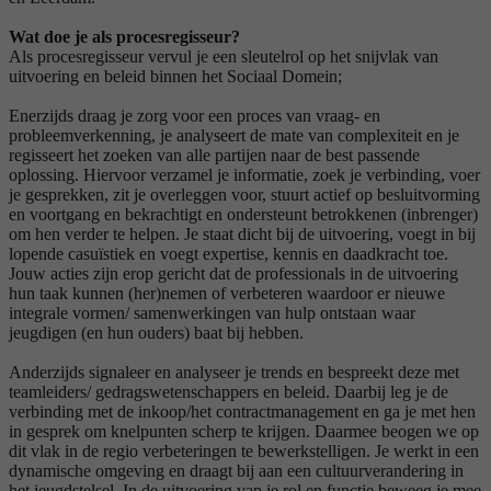
Wat doe je als procesregisseur?
Als procesregisseur vervul je een sleutelrol op het snijvlak van
uitvoering en beleid binnen het Sociaal Domein;
Enerzijds draag je zorg voor een proces van vraag- en
probleemverkenning, je analyseert de mate van complexiteit en je
regisseert het zoeken van alle partijen naar de best passende
oplossing. Hiervoor verzamel je informatie, zoek je verbinding, voer
je gesprekken, zit je overleggen voor, stuurt actief op besluitvorming
en voortgang en bekrachtigt en ondersteunt betrokkenen (inbrenger)
om hen verder te helpen. Je staat dicht bij de uitvoering, voegt in bij
lopende casuïstiek en voegt expertise, kennis en daadkracht toe.
Jouw acties zijn erop gericht dat de professionals in de uitvoering
hun taak kunnen (her)nemen of verbeteren waardoor er nieuwe
integrale vormen/ samenwerkingen van hulp ontstaan waar
jeugdigen (en hun ouders) baat bij hebben.
Anderzijds signaleer en analyseer je trends en bespreekt deze met
teamleiders/ gedragswetenschappers en beleid. Daarbij leg je de
verbinding met de inkoop/het contractmanagement en ga je met hen
in gesprek om knelpunten scherp te krijgen. Daarmee beogen we op
dit vlak in de regio verbeteringen te bewerkstelligen. Je werkt in een
dynamische omgeving en draagt bij aan een cultuurverandering in
het jeugdstelsel. In de uitvoering van je rol en functie beweeg je mee