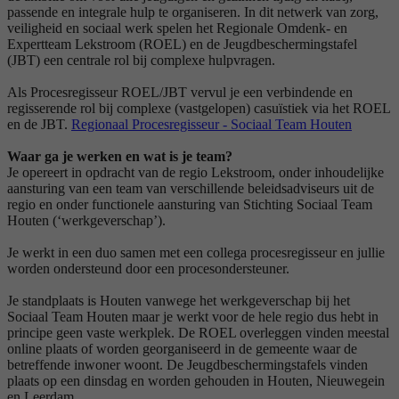
passende en integrale hulp te organiseren. In dit netwerk van zorg,
veiligheid en sociaal werk spelen het Regionale Omdenk- en
Expertteam Lekstroom (ROEL) en de Jeugdbeschermingstafel
(JBT) een centrale rol bij complexe hulpvragen.
Als Procesregisseur ROEL/JBT vervul je een verbindende en
regisserende rol bij complexe (vastgelopen) casuïstiek via het ROEL
en de JBT.
Regionaal Procesregisseur - Sociaal Team Houten
Waar ga je werken en wat is je team?
Je opereert in opdracht van de regio Lekstroom, onder inhoudelijke
aansturing van een team van verschillende beleidsadviseurs uit de
regio en onder functionele aansturing van Stichting Sociaal Team
Houten (‘werkgeverschap’).
Je werkt in een duo samen met een collega procesregisseur en jullie
worden ondersteund door een procesondersteuner.
Je standplaats is Houten vanwege het werkgeverschap bij het
Sociaal Team Houten maar je werkt voor de hele regio dus hebt in
principe geen vaste werkplek. De ROEL overleggen vinden meestal
online plaats of worden georganiseerd in de gemeente waar de
betreffende inwoner woont. De Jeugdbeschermingstafels vinden
plaats op een dinsdag en worden gehouden in Houten, Nieuwegein
en Leerdam.