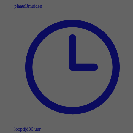
plaats
IJmuiden
looptijd
36 uur