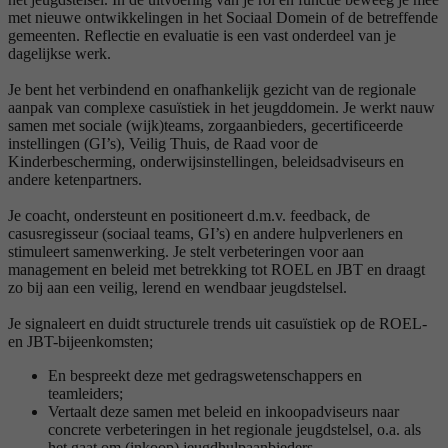
met nieuwe ontwikkelingen in het Sociaal Domein of de betreffende
gemeenten. Reflectie en evaluatie is een vast onderdeel van je
dagelijkse werk.
Je bent het verbindend en onafhankelijk gezicht van de regionale
aanpak van complexe casuïstiek in het jeugddomein. Je werkt nauw
samen met sociale (wijk)teams, zorgaanbieders, gecertificeerde
instellingen (GI’s), Veilig Thuis, de Raad voor de
Kinderbescherming, onderwijsinstellingen, beleidsadviseurs en
andere ketenpartners.
Je coacht, ondersteunt en positioneert d.m.v. feedback, de
casusregisseur (sociaal teams, GI’s) en andere hulpverleners en
stimuleert samenwerking. Je stelt verbeteringen voor aan
management en beleid met betrekking tot ROEL en JBT en draagt
zo bij aan een veilig, lerend en wendbaar jeugdstelsel.
Je signaleert en duidt structurele trends uit casuïstiek op de ROEL-
en JBT-bijeenkomsten;
En bespreekt deze met gedragswetenschappers en
teamleiders;
Vertaalt deze samen met beleid en inkoopadviseurs naar
concrete verbeteringen in het regionale jeugdstelsel, o.a. als
het gaat om (inkoop) jeugdhulpaanbieders.