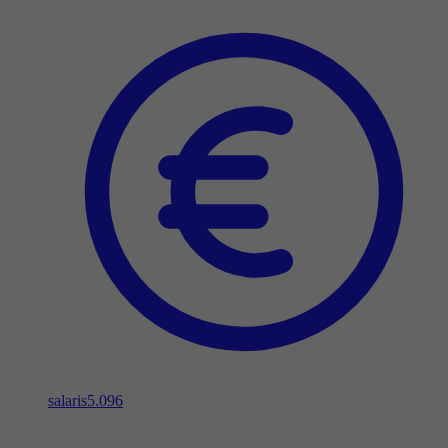
salaris
5.096