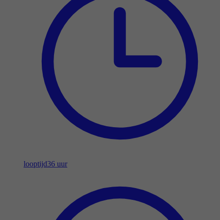
looptijd
36 uur