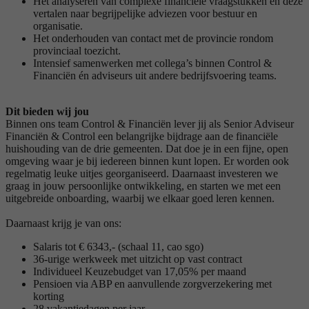
Het analyseren van complexe financiële vraagstukken en deze
vertalen naar begrijpelijke adviezen voor bestuur en
organisatie.
Het onderhouden van contact met de provincie rondom
provinciaal toezicht.
Intensief samenwerken met collega’s binnen Control &
Financiën én adviseurs uit andere bedrijfsvoering teams.
Dit bieden wij jou
Binnen ons team Control & Financiën lever jij als Senior Adviseur
Financiën & Control een belangrijke bijdrage aan de financiële
huishouding van de drie gemeenten. Dat doe je in een fijne, open
omgeving waar je bij iedereen binnen kunt lopen. Er worden ook
regelmatig leuke uitjes georganiseerd. Daarnaast investeren we
graag in jouw persoonlijke ontwikkeling, en starten we met een
uitgebreide onboarding, waarbij we elkaar goed leren kennen.
Daarnaast krijg je van ons:
Salaris tot € 6343,- (schaal 11, cao sgo)
36-urige werkweek met uitzicht op vast contract
Individueel Keuzebudget van 17,05% per maand
Pensioen via ABP en aanvullende zorgverzekering met
korting
28 vakantiedagen per jaar