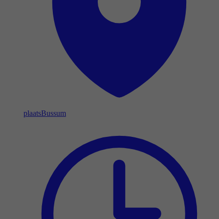
plaats
Bussum