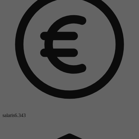
salaris
6.343