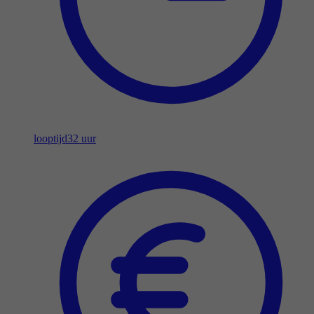
looptijd
32 uur