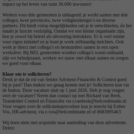
impact op het leven van ruim 30.000 inwoners!
Werken voor drie gemeenten is uitdagend: je werkt samen met drie
colleges, twee provincies, twee veiligheidsregio’s en diverse
partners. Dit biedt volop mogelijkheden om je te ontwikkelen, én het
maakt je functie veelzijdig. Omdat we een kleine organisatie zijn,
ben je zowel bij beleid als uitvoering betrokken. Er is veel ruimte
voor eigen initiatief en je kunt je werk zelfstandig inrichten. Ook
werk je direct met collega’s en bestuurders samen in een open
werksfeer. Bij BEL gemeenten worden collega’s warm onthaald,
zijn we behulpzaam, werken we nauw met elkaar samen en zorgen
we goed voor elkaar.
Klaar om te solliciteren?
Denk je dat de rol van Senior Adviseur Financiën & Control goed
bij je past? Dan maken we graag kennis met je! Solliciteren kan via
de button. Deze vacature sluit op 1 juni 2026. Heb je nog vragen
over de vacature? Neem dan contact op met Richard van Beek,
Teamleider Control en Financiën via r,vanbeek@belcombinatie.nl
Voor vragen over de sollicitatieprocedure kan je terecht bij Esther
Vos, HR-adviseur, via e.vos@belcombinatie.nl of 0683995463
Wij doen niets met acquisitie naar aanleiding van deze advertentie.
Delen: