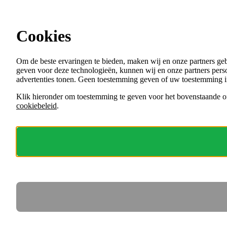
Ga direct naar de content
Cookies
Menu
Om de beste ervaringen te bieden, maken wij en onze partners ge
VACATURES
geven voor deze technologieën, kunnen wij en onze partners perso
ORGANISATIES
advertenties tonen. Geen toestemming geven of uw toestemming i
VOOR WERKGEVERS
Klik hieronder om toestemming te geven voor het bovenstaande of
cookiebeleid
.