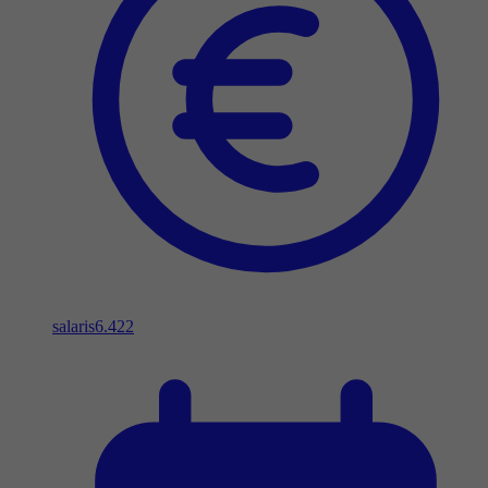
salaris
6.422