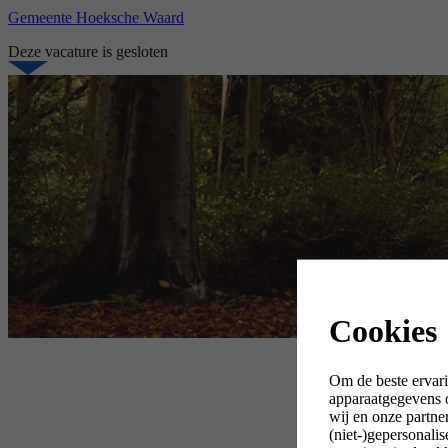
Gemeente Hoeksche Waard
Deze vacature is gesloten
Cookies
Om de beste ervari
apparaatgegevens o
wij en onze partne
(niet-)gepersonali