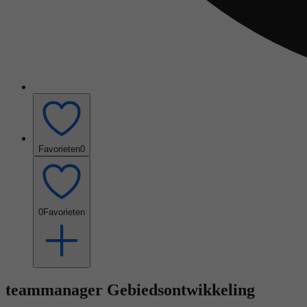
Favorieten
0
0
Favorieten
teammanager Gebiedsontwikkeling