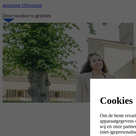
gemeente Hilversum
Deze vacature is gesloten
Cookies
Om de beste ervari
apparaatgegevens o
wij en onze partne
(niet-)gepersonali