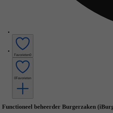
Favorieten
0
0
Favorieten
Functioneel beheerder Burgerzaken (iBur