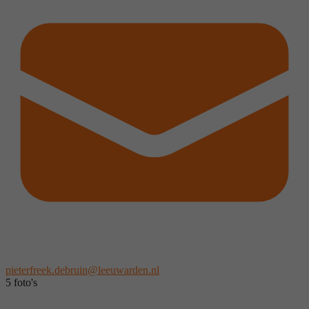
pieterfreek.debruin@leeuwarden.nl
5 foto's