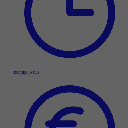
looptijd
36 uur