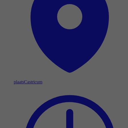
plaats
Castricum