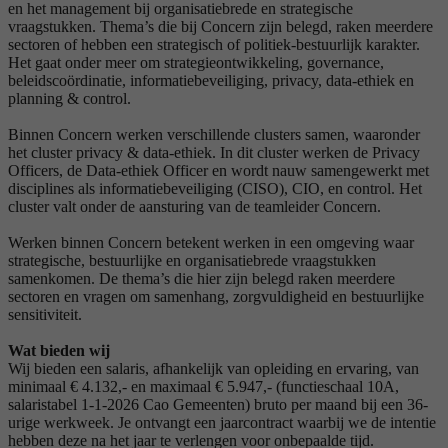
en het management bij organisatiebrede en strategische
vraagstukken. Thema’s die bij Concern zijn belegd, raken meerdere
sectoren of hebben een strategisch of politiek-bestuurlijk karakter.
Het gaat onder meer om strategieontwikkeling, governance,
beleidscoördinatie, informatiebeveiliging, privacy, data-ethiek en
planning & control.
Binnen Concern werken verschillende clusters samen, waaronder
het cluster privacy & data-ethiek. In dit cluster werken de Privacy
Officers, de Data-ethiek Officer en wordt nauw samengewerkt met
disciplines als informatiebeveiliging (CISO), CIO, en control. Het
cluster valt onder de aansturing van de teamleider Concern.
Werken binnen Concern betekent werken in een omgeving waar
strategische, bestuurlijke en organisatiebrede vraagstukken
samenkomen. De thema’s die hier zijn belegd raken meerdere
sectoren en vragen om samenhang, zorgvuldigheid en bestuurlijke
sensitiviteit.
Wat bieden wij
Wij bieden een salaris, afhankelijk van opleiding en ervaring, van
minimaal € 4.132,- en maximaal € 5.947,- (functieschaal 10A,
salaristabel 1-1-2026 Cao Gemeenten) bruto per maand bij een 36-
urige werkweek. Je ontvangt een jaarcontract waarbij we de intentie
hebben deze na het jaar te verlengen voor onbepaalde tijd.