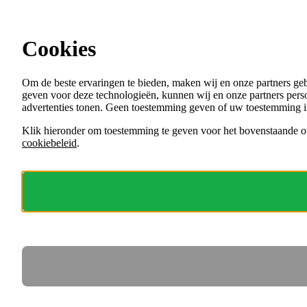
Ga direct naar de content
Cookies
Menu
Om de beste ervaringen te bieden, maken wij en onze partners ge
VACATURES
geven voor deze technologieën, kunnen wij en onze partners perso
ORGANISATIES
advertenties tonen. Geen toestemming geven of uw toestemming i
VOOR WERKGEVERS
Klik hieronder om toestemming te geven voor het bovenstaande of
cookiebeleid
.