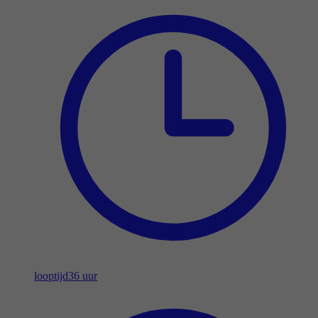
looptijd
36 uur