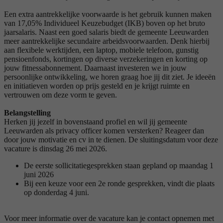
Een extra aantrekkelijke voorwaarde is het gebruik kunnen maken
van 17,05% Individueel Keuzebudget (IKB) boven op het bruto
jaarsalaris. Naast een goed salaris biedt de gemeente Leeuwarden
meer aantrekkelijke secundaire arbeidsvoorwaarden. Denk hierbij
aan flexibele werktijden, een laptop, mobiele telefoon, gunstig
pensioenfonds, kortingen op diverse verzekeringen en korting op
jouw fitnessabonnement. Daarnaast investeren we in jouw
persoonlijke ontwikkeling, we horen graag hoe jij dit ziet. Je ideeën
en initiatieven worden op prijs gesteld en je krijgt ruimte en
vertrouwen om deze vorm te geven.
Belangstelling
Herken jij jezelf in bovenstaand profiel en wil jij gemeente
Leeuwarden als privacy officer komen versterken? Reageer dan
door jouw motivatie en cv in te dienen. De sluitingsdatum voor deze
vacature is dinsdag 26 mei 2026.
De eerste sollicitatiegesprekken staan gepland op maandag 1
juni 2026
Bij een keuze voor een 2e ronde gesprekken, vindt die plaats
op donderdag 4 juni.
Voor meer informatie over de vacature kan je contact opnemen met