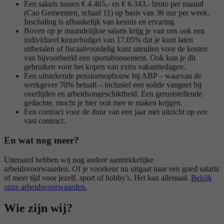
Een salaris tussen € 4.465,- en € 6.343,- bruto per maand
(Cao Gemeenten, schaal 11) op basis van 36 uur per week.
Inschaling is afhankelijk van kennis en ervaring.
Boven op je maandelijkse salaris krijg je van ons ook een
individueel keuzebudget van 17,05% dat je kunt laten
uitbetalen of fiscaalvoordelig kunt uitruilen voor de kosten
van bijvoorbeeld een sportabonnement. Ook kun je dit
gebruiken voor het kopen van extra vakantiedagen.
Een uitstekende pensioenopbouw bij ABP – waarvan de
werkgever 70% betaalt – inclusief een solide vangnet bij
overlijden en arbeidsongeschiktheid. Een geruststellende
gedachte, mocht je hier ooit mee te maken krijgen.
Een contract voor de duur van een jaar met uitzicht op een
vast contract.
En wat nog meer?
Uiteraard hebben wij nog andere aantrekkelijke
arbeidsvoorwaarden. Of je voorkeur nu uitgaat naar een goed salaris
of meer tijd voor jezelf, sport of hobby's. Het kan allemaal.
Bekijk
onze arbeidsvoorwaarden.
Wie zijn wij?