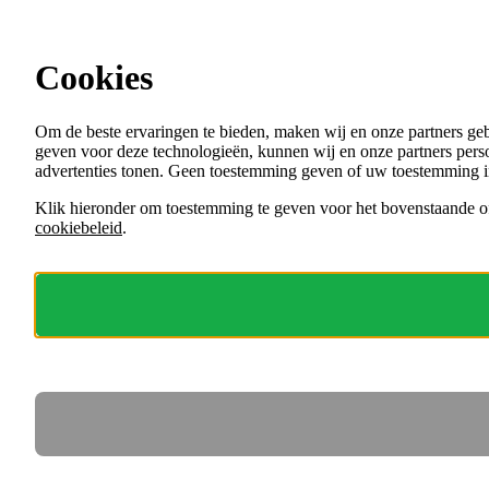
Ga direct naar de content
Cookies
Menu
Om de beste ervaringen te bieden, maken wij en onze partners ge
VACATURES
geven voor deze technologieën, kunnen wij en onze partners perso
ORGANISATIES
advertenties tonen. Geen toestemming geven of uw toestemming i
VOOR WERKGEVERS
Klik hieronder om toestemming te geven voor het bovenstaande of
cookiebeleid
.