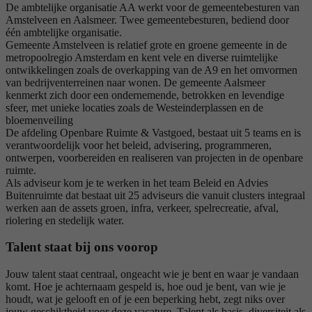
De ambtelijke organisatie AA werkt voor de gemeentebesturen van
Amstelveen en Aalsmeer. Twee gemeentebesturen, bediend door
één ambtelijke organisatie.
Gemeente Amstelveen is relatief grote en groene gemeente in de
metropoolregio Amsterdam en kent vele en diverse ruimtelijke
ontwikkelingen zoals de overkapping van de A9 en het omvormen
van bedrijventerreinen naar wonen. De gemeente Aalsmeer
kenmerkt zich door een ondernemende, betrokken en levendige
sfeer, met unieke locaties zoals de Westeinderplassen en de
bloemenveiling
De afdeling Openbare Ruimte & Vastgoed, bestaat uit 5 teams en is
verantwoordelijk voor het beleid, advisering, programmeren,
ontwerpen, voorbereiden en realiseren van projecten in de openbare
ruimte.
Als adviseur kom je te werken in het team Beleid en Advies
Buitenruimte dat bestaat uit 25 adviseurs die vanuit clusters integraal
werken aan de assets groen, infra, verkeer, spelrecreatie, afval,
riolering en stedelijk water.
Talent staat bij ons voorop
Jouw talent staat centraal, ongeacht wie je bent en waar je vandaan
komt. Hoe je achternaam gespeld is, hoe oud je bent, van wie je
houdt, wat je gelooft en of je een beperking hebt, zegt niks over
jouw geschiktheid voor deze vacature. Talent als basis, diversiteit als