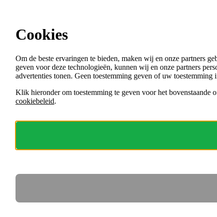
Ga direct naar de content
Vacatures in Lelystad
Cookies
Menu
Om de beste ervaringen te bieden, maken wij en onze partners ge
VACATURES
geven voor deze technologieën, kunnen wij en onze partners perso
ORGANISATIES
advertenties tonen. Geen toestemming geven of uw toestemming i
VOOR WERKGEVERS
Klik hieronder om toestemming te geven voor het bovenstaande of
cookiebeleid
.