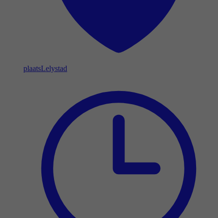
plaats
Lelystad