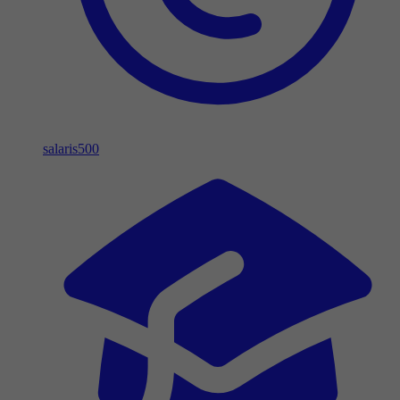
salaris
500