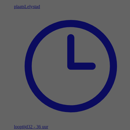
plaats
Lelystad
looptijd
32 - 36 uur