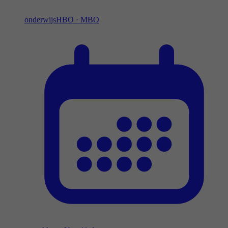
onderwijs
HBO
·
MBO