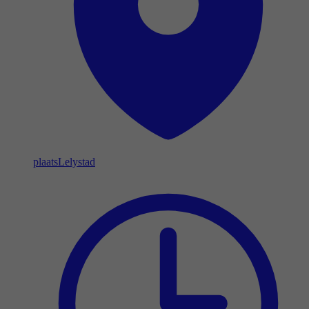
plaats
Lelystad