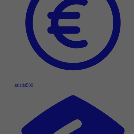
salaris
500