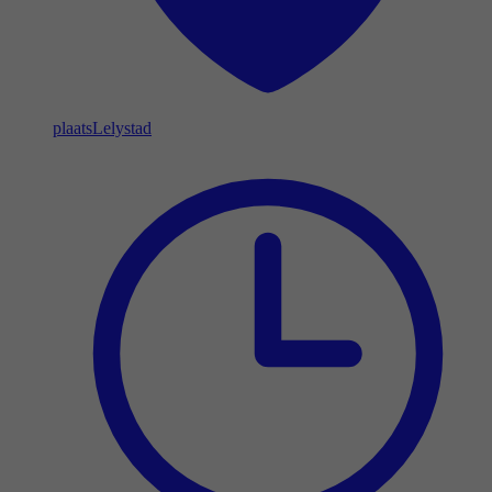
plaats
Lelystad