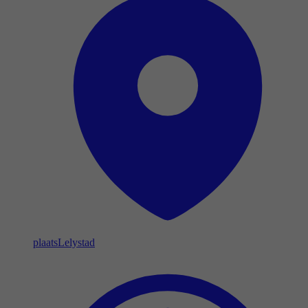
plaats
Lelystad