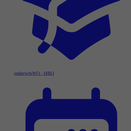
onderwijs
WO
·
HBO