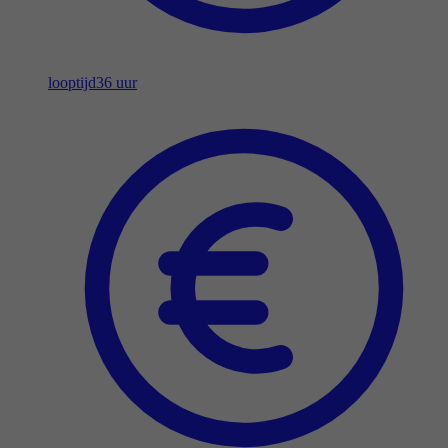
looptijd
36 uur