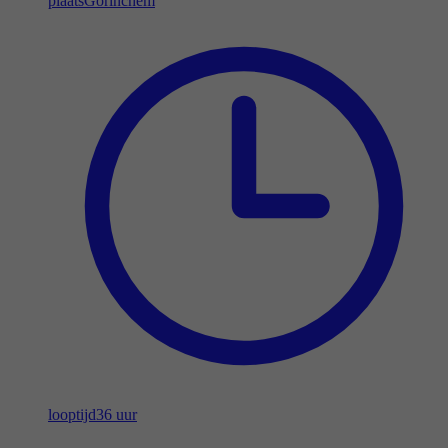
plaats
Gorinchem
looptijd
36 uur