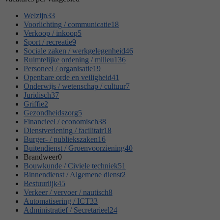
Welzijn
33
Voorlichting / communicatie
18
Verkoop / inkoop
5
Sport / recreatie
9
Sociale zaken / werkgelegenheid
46
Ruimtelijke ordening / milieu
136
Personeel / organisatie
19
Openbare orde en veiligheid
41
Onderwijs / wetenschap / cultuur
7
Juridisch
37
Griffie
2
Gezondheidszorg
5
Financieel / economisch
38
Dienstverlening / facilitair
18
Burger- / publiekszaken
16
Buitendienst / Groenvoorziening
40
Brandweer
0
Bouwkunde / Civiele techniek
51
Binnendienst / Algemene dienst
2
Bestuurlijk
45
Verkeer / vervoer / nautisch
8
Automatisering / ICT
33
Administratief / Secretarieel
24