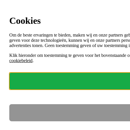
Ga direct naar de content
Vacatures in Gorinchem
Cookies
Menu
Om de beste ervaringen te bieden, maken wij en onze partners ge
VACATURES
geven voor deze technologieën, kunnen wij en onze partners perso
ORGANISATIES
advertenties tonen. Geen toestemming geven of uw toestemming i
VOOR WERKGEVERS
Klik hieronder om toestemming te geven voor het bovenstaande of
cookiebeleid
.