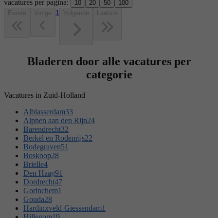
vacatures per pagina:
10
20
50
100
1
Eerste
Vorige
Volgende
Laatste
Bladeren door alle vacatures per
categorie
Vacatures in Zuid-Holland
Alblasserdam
33
Alphen aan den Rijn
24
Barendrecht
32
Berkel en Rodenrijs
22
Bodegraven
51
Boskoop
28
Brielle
4
Den Haag
91
Dordrecht
47
Gorinchem
1
Gouda
28
Hardinxveld-Giessendam
1
Hillegom
19