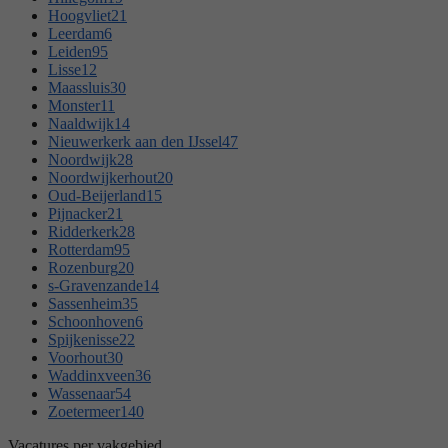
Hoogvliet
21
Leerdam
6
Leiden
95
Lisse
12
Maassluis
30
Monster
11
Naaldwijk
14
Nieuwerkerk aan den IJssel
47
Noordwijk
28
Noordwijkerhout
20
Oud-Beijerland
15
Pijnacker
21
Ridderkerk
28
Rotterdam
95
Rozenburg
20
s-Gravenzande
14
Sassenheim
35
Schoonhoven
6
Spijkenisse
22
Voorhout
30
Waddinxveen
36
Wassenaar
54
Zoetermeer
140
Vacatures per vakgebied