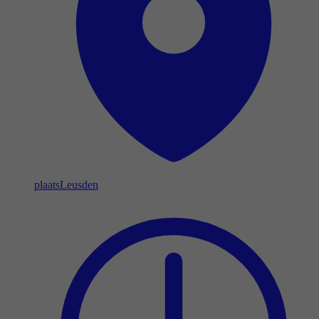
plaats
Leusden