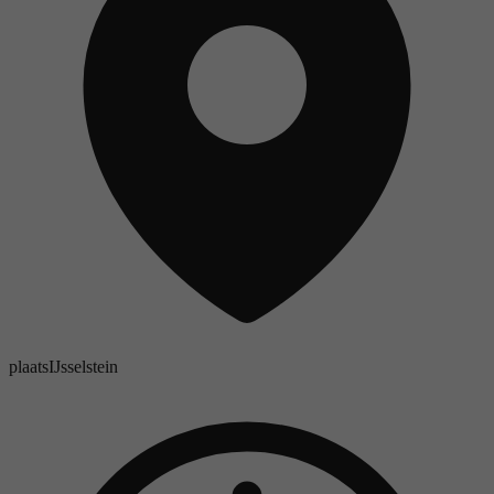
plaats
IJsselstein