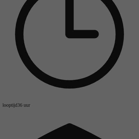
looptijd
36 uur