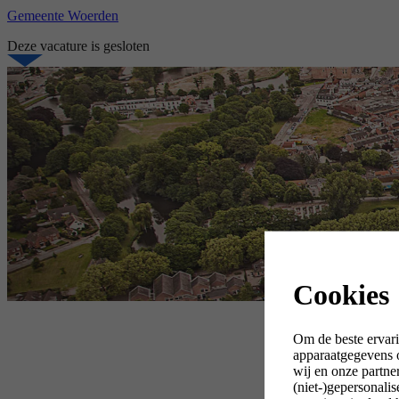
Gemeente Woerden
Deze vacature is gesloten
Cookies
Om de beste ervari
apparaatgegevens o
wij en onze partne
(niet-)gepersonali