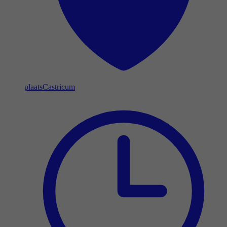
plaats
Castricum