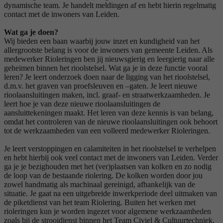
dynamische team. Je handelt meldingen af en hebt hierin regelmatig
contact met de inwoners van Leiden.
Wat ga je doen?
Wij bieden een baan waarbij jouw inzet en kundigheid van het
allergrootste belang is voor de inwoners van gemeente Leiden. Als
medewerker Rioleringen ben jij nieuwsgierig en leergierig naar alle
geheimen binnen het rioolstelsel. Wat ga je in deze functie vooral
leren? Je leert onderzoek doen naar de ligging van het rioolstelsel,
d.m.v. het graven van proefsleuven en –gaten. Je leert nieuwe
rioolaansluitingen maken, incl. graaf- en straatwerkzaamheden. Je
leert hoe je van deze nieuwe rioolaansluitingen de
aansluittekeningen maakt. Het leren van deze kennis is van belang,
omdat het controleren van de nieuwe rioolaansluitingen ook behoort
tot de werkzaamheden van een volleerd medewerker Rioleringen.
Je leert verstoppingen en calamiteiten in het rioolstelsel te verhelpen
en hebt hierbij ook veel contact met de inwoners van Leiden. Verder
ga je je bezighouden met het (ver)plaatsen van kolken en zo nodig
de loop van de bestaande riolering. De kolken worden door jou
zowel handmatig als machinaal gereinigd, afhankelijk van de
situatie. Je gaat na een uitgebreide inwerkperiode deel uitmaken van
de piketdienst van het team Riolering. Buiten het werken met
rioleringen kun je worden ingezet voor algemene werkzaamheden
zoals bij de strooidienst binnen het Team Civiel & Cultuurtechniek.