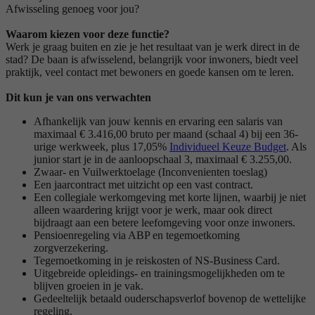
Afwisseling genoeg voor jou?
Waarom kiezen voor deze functie?
Werk je graag buiten en zie je het resultaat van je werk direct in de
stad? De baan is afwisselend, belangrijk voor inwoners, biedt veel
praktijk, veel contact met bewoners en goede kansen om te leren.
Dit kun je van ons verwachten
Afhankelijk van jouw kennis en ervaring een salaris van
maximaal € 3.416,00 bruto per maand (schaal 4) bij een 36-
urige werkweek, plus 17,05%
Individueel Keuze Budget
. Als
junior start je in de aanloopschaal 3, maximaal € 3.255,00.
Zwaar- en Vuilwerktoelage (Inconvenienten toeslag)
Een jaarcontract met uitzicht op een vast contract.
Een collegiale werkomgeving met korte lijnen, waarbij je niet
alleen waardering krijgt voor je werk, maar ook direct
bijdraagt aan een betere leefomgeving voor onze inwoners.
Pensioenregeling via ABP en tegemoetkoming
zorgverzekering.
Tegemoetkoming in je reiskosten of NS-Business Card.
Uitgebreide opleidings- en trainingsmogelijkheden om te
blijven groeien in je vak.
Gedeeltelijk betaald ouderschapsverlof bovenop de wettelijke
regeling.