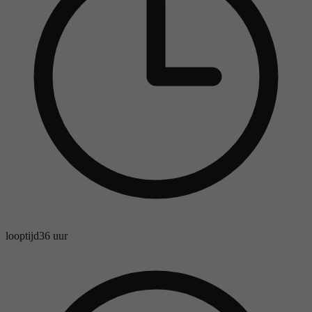
looptijd
36 uur