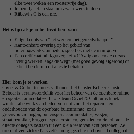
elke twee weken een roostervrije dag).
Je bent fysiek in staat om zwaar werk te doen.
Rijbewijs C is een pre.
Het is fijn als je in het bezit bent van:
Enige kennis van “het werken met gereedschappen”.
Aantoonbare ervaring op het gebied van
rioleringswerkzaamheden, specifiek met de mini-graver.
Een certificaat mini-graver, het VCA-diploma en de cursus
“veilig werken langs de weg” (met goed gevolg afgerond) of
je bent bereid om dit alles te behalen.
Hier kom je te werken
Civiel & Cultuurtechniek valt onder het Cluster Beheer. Cluster
Beheer is verantwoordelijk voor het beheer van de openbare ruimte
en sportaccommodaties. In ons team Civiel & Cultuurtechniek
worden alle werkzaamheden verricht voor het repareren en
onderhouden van de openbare buitenruimte, zoals
groenvoorzieningen, buitensportaccommodaties, wegen,
straatmeubilair, bruggen, speeltoestellen, gemalen en rioleringen. Je
directe collega’s bestaan uit een klein team van acht personen. Ze
omschrijven zichzelf als zelfstandig, gezellig en bovenal collegiaal: