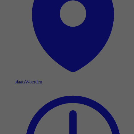
plaats
Woerden