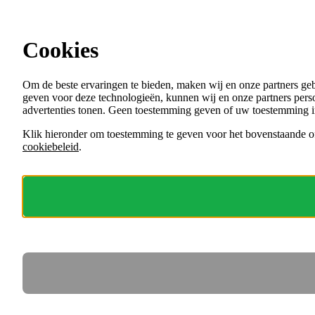
Ga direct naar de content
Cookies
Menu
Om de beste ervaringen te bieden, maken wij en onze partners ge
VACATURES
geven voor deze technologieën, kunnen wij en onze partners perso
ORGANISATIES
advertenties tonen. Geen toestemming geven of uw toestemming i
VOOR WERKGEVERS
Klik hieronder om toestemming te geven voor het bovenstaande of
cookiebeleid
.