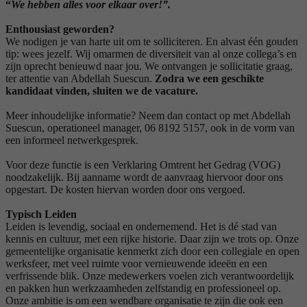
“
We hebben alles voor elkaar over!”.
Enthousiast geworden?
We nodigen je van harte uit om te solliciteren. En alvast één gouden
tip: wees jezelf. Wij omarmen de diversiteit van al onze collega’s en
zijn oprecht benieuwd naar jou. We ontvangen je sollicitatie graag,
ter attentie van Abdellah Suescun.
Zodra we een geschikte
kandidaat vinden, sluiten we de vacature.
Meer inhoudelijke informatie? Neem dan contact op met Abdellah
Suescun, operationeel manager, 06 8192 5157, ook in de vorm van
een informeel netwerkgesprek.
Voor deze functie is een Verklaring Omtrent het Gedrag (VOG)
noodzakelijk. Bij aanname wordt de aanvraag hiervoor door ons
opgestart. De kosten hiervan worden door ons vergoed.
Typisch Leiden
Leiden is levendig, sociaal en ondernemend. Het is dé stad van
kennis en cultuur, met een rijke historie. Daar zijn we trots op. Onze
gemeentelijke organisatie kenmerkt zich door een collegiale en open
werksfeer, met veel ruimte voor vernieuwende ideeën en een
verfrissende blik. Onze medewerkers voelen zich verantwoordelijk
en pakken hun werkzaamheden zelfstandig en professioneel op.
Onze ambitie is om een wendbare organisatie te zijn die ook een