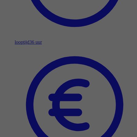
looptijd
36 uur