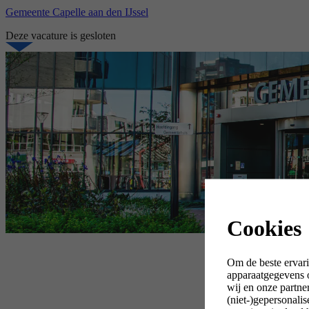
Gemeente Capelle aan den IJssel
Deze vacature is gesloten
Cookies
Om de beste ervari
apparaatgegevens o
wij en onze partne
(niet-)gepersonali