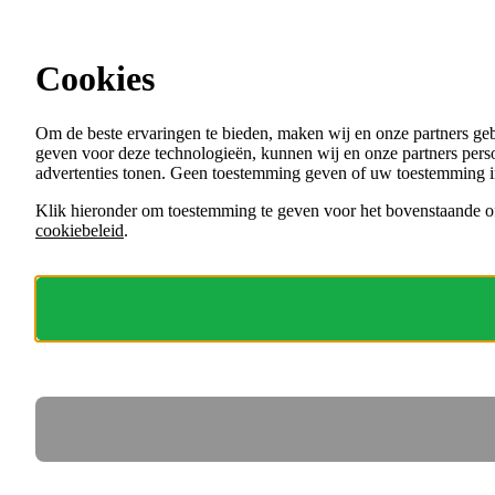
Ga direct naar de content
Cookies
Menu
Om de beste ervaringen te bieden, maken wij en onze partners ge
VACATURES
geven voor deze technologieën, kunnen wij en onze partners perso
ORGANISATIES
advertenties tonen. Geen toestemming geven of uw toestemming i
VOOR WERKGEVERS
Klik hieronder om toestemming te geven voor het bovenstaande of
cookiebeleid
.