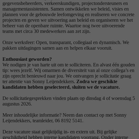
gegevensbeheerders, verkeerskundigen, projectondersteuners en
managementassistenten. Samen ontwikkelen we beleid, visies en
plannen voor de gebouwde leefomgeving en realiseren we concrete
projecten en geven we uitvoering aan beleid en organiseren we het
beheer van de openbare ruimte. Waartoe nog twee uitvoerende
teams met circa 30 medewerkers aan zet zijn.
Onze werksfeer: Open, transparant, collegiaal en dynamisch. We
pakken uitdagingen samen aan en helpen elkaar vooruit.
Enthousiast geworden?
We nodigen je van harte uit om te solliciteren. En alvast één gouden
tip: wees jezelf. Wij omarmen de diversiteit van al onze collega’s en
zijn oprecht benieuwd naar jou. We ontvangen je sollicitatie graag
ter attentie van Sonny Leijendekkers.
Zodra we geschikte
kandidaten hebben geselecteerd, sluiten we de vacature.
De sollicitatiegesprekken vinden plaats op dinsdag 4 of woensdag 5
augustus 2026.
Meer inhoudelijke informatie? Neem dan contact op met Sonny
Leijendekkers, teamleider, 06 8192 5141.
Deze vacature staat gelijktijdig in- en extern uit. Bij gelijke
geschiktheid hebben interne kandidaten voorrang. Onder interne