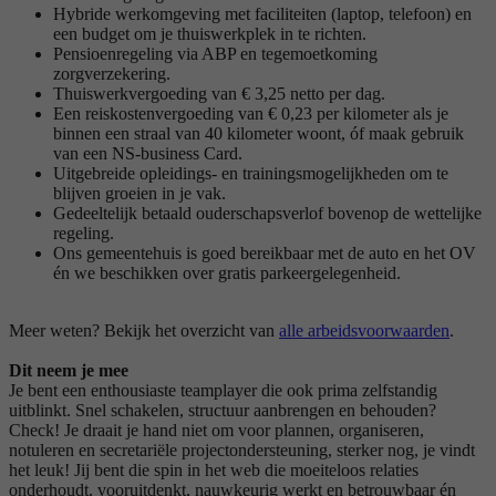
Hybride werkomgeving met faciliteiten (laptop, telefoon) en
een budget om je thuiswerkplek in te richten.
Pensioenregeling via ABP en tegemoetkoming
zorgverzekering.
Thuiswerkvergoeding van € 3,25 netto per dag.
Een reiskostenvergoeding van € 0,23 per kilometer als je
binnen een straal van 40 kilometer woont, óf maak gebruik
van een NS-business Card.
Uitgebreide opleidings- en trainingsmogelijkheden om te
blijven groeien in je vak.
Gedeeltelijk betaald ouderschapsverlof bovenop de wettelijke
regeling.
Ons gemeentehuis is goed bereikbaar met de auto en het OV
én we beschikken over gratis parkeergelegenheid.
Meer weten? Bekijk het overzicht van
alle arbeidsvoorwaarden
.
Dit neem je mee
Je bent een enthousiaste teamplayer die ook prima zelfstandig
uitblinkt. Snel schakelen, structuur aanbrengen en behouden?
Check! Je draait je hand niet om voor plannen, organiseren,
notuleren en secretariële projectondersteuning, sterker nog, je vindt
het leuk! Jij bent die spin in het web die moeiteloos relaties
onderhoudt, vooruitdenkt, nauwkeurig werkt en betrouwbaar én