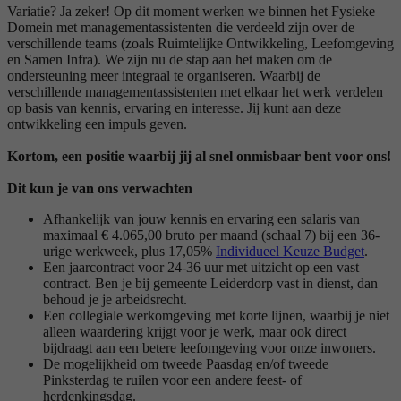
Variatie? Ja zeker! Op dit moment werken we binnen het Fysieke
Domein met managementassistenten die verdeeld zijn over de
verschillende teams (zoals Ruimtelijke Ontwikkeling, Leefomgeving
en Samen Infra). We zijn nu de stap aan het maken om de
ondersteuning meer integraal te organiseren. Waarbij de
verschillende managementassistenten met elkaar het werk verdelen
op basis van kennis, ervaring en interesse. Jij kunt aan deze
ontwikkeling een impuls geven.
Kortom, een positie waarbij jij al snel onmisbaar bent voor ons!
Dit kun je van ons verwachten
Afhankelijk van jouw kennis en ervaring een salaris van
maximaal € 4.065,00 bruto per maand (schaal 7) bij een 36-
urige werkweek, plus 17,05%
Individueel Keuze Budget
.
Een jaarcontract voor 24-36 uur met uitzicht op een vast
contract. Ben je bij gemeente Leiderdorp vast in dienst, dan
behoud je je arbeidsrecht.
Een collegiale werkomgeving met korte lijnen, waarbij je niet
alleen waardering krijgt voor je werk, maar ook direct
bijdraagt aan een betere leefomgeving voor onze inwoners.
De mogelijkheid om tweede Paasdag en/of tweede
Pinksterdag te ruilen voor een andere feest- of
herdenkingsdag.