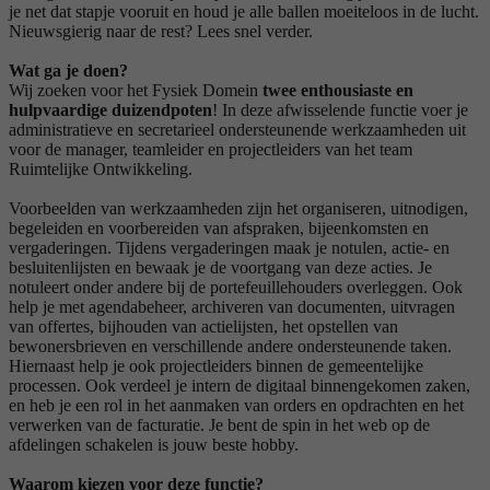
je net dat stapje vooruit en houd je alle ballen moeiteloos in de lucht.
Nieuwsgierig naar de rest? Lees snel verder.
Wat ga je doen?
Wij zoeken voor het Fysiek Domein
twee enthousiaste en
hulpvaardige duizendpoten
! In deze afwisselende functie voer je
administratieve en secretarieel ondersteunende werkzaamheden uit
voor de manager, teamleider en projectleiders van het team
Ruimtelijke Ontwikkeling.
Voorbeelden van werkzaamheden zijn het organiseren, uitnodigen,
begeleiden en voorbereiden van afspraken, bijeenkomsten en
vergaderingen. Tijdens vergaderingen maak je notulen, actie- en
besluitenlijsten en bewaak je de voortgang van deze acties. Je
notuleert onder andere bij de portefeuillehouders overleggen. Ook
help je met agendabeheer, archiveren van documenten, uitvragen
van offertes, bijhouden van actielijsten, het opstellen van
bewonersbrieven en verschillende andere ondersteunende taken.
Hiernaast help je ook projectleiders binnen de gemeentelijke
processen. Ook verdeel je intern de digitaal binnengekomen zaken,
en heb je een rol in het aanmaken van orders en opdrachten en het
verwerken van de facturatie. Je bent de spin in het web op de
afdelingen schakelen is jouw beste hobby.
Waarom kiezen voor deze functie?