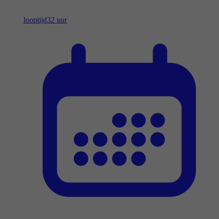
looptijd
32 uur