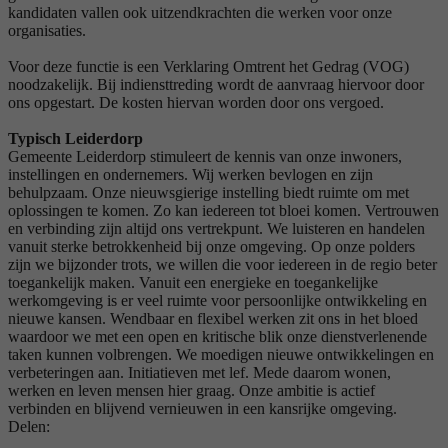
kandidaten vallen ook uitzendkrachten die werken voor onze
organisaties.
Voor deze functie is een Verklaring Omtrent het Gedrag (VOG)
noodzakelijk. Bij indiensttreding wordt de aanvraag hiervoor door
ons opgestart. De kosten hiervan worden door ons vergoed.
Typisch Leiderdorp
Gemeente Leiderdorp stimuleert de kennis van onze inwoners,
instellingen en ondernemers. Wij werken bevlogen en zijn
behulpzaam. Onze nieuwsgierige instelling biedt ruimte om met
oplossingen te komen. Zo kan iedereen tot bloei komen. Vertrouwen
en verbinding zijn altijd ons vertrekpunt. We luisteren en handelen
vanuit sterke betrokkenheid bij onze omgeving. Op onze polders
zijn we bijzonder trots, we willen die voor iedereen in de regio beter
toegankelijk maken. Vanuit een energieke en toegankelijke
werkomgeving is er veel ruimte voor persoonlijke ontwikkeling en
nieuwe kansen. Wendbaar en flexibel werken zit ons in het bloed
waardoor we met een open en kritische blik onze dienstverlenende
taken kunnen volbrengen. We moedigen nieuwe ontwikkelingen en
verbeteringen aan. Initiatieven met lef. Mede daarom wonen,
werken en leven mensen hier graag. Onze ambitie is actief
verbinden en blijvend vernieuwen in een kansrijke omgeving.
Delen: