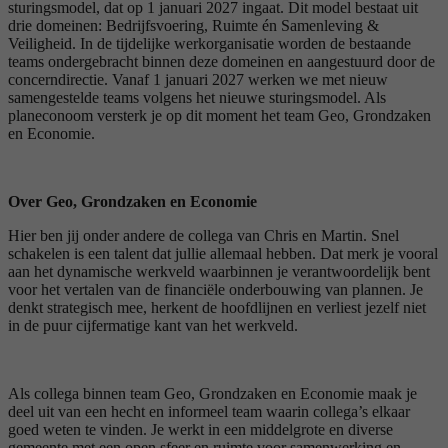
sturingsmodel, dat op 1 januari 2027 ingaat. Dit model bestaat uit
drie domeinen: Bedrijfsvoering, Ruimte én Samenleving &
Veiligheid. In de tijdelijke werkorganisatie worden de bestaande
teams ondergebracht binnen deze domeinen en aangestuurd door de
concerndirectie. Vanaf 1 januari 2027 werken we met nieuw
samengestelde teams volgens het nieuwe sturingsmodel. Als
planeconoom versterk je op dit moment het team Geo, Grondzaken
en Economie.
Over Geo, Grondzaken en Economie
Hier ben jij onder andere de collega van Chris en Martin. Snel
schakelen is een talent dat jullie allemaal hebben. Dat merk je vooral
aan het dynamische werkveld waarbinnen je verantwoordelijk bent
voor het vertalen van de financiële onderbouwing van plannen. Je
denkt strategisch mee, herkent de hoofdlijnen en verliest jezelf niet
in de puur cijfermatige kant van het werkveld.
Als collega binnen team Geo, Grondzaken en Economie maak je
deel uit van een hecht en informeel team waarin collega’s elkaar
goed weten te vinden. Je werkt in een middelgrote en diverse
gemeente met een open sfeer en ruimte voor samenwerking en