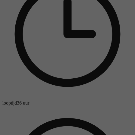
looptijd
36 uur