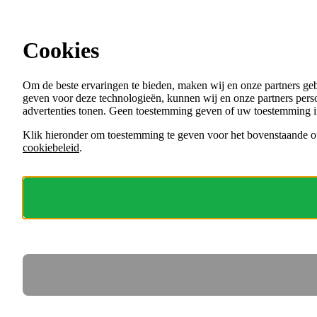
Ga direct naar de content
Cookies
Menu
Om de beste ervaringen te bieden, maken wij en onze partners ge
VACATURES
geven voor deze technologieën, kunnen wij en onze partners perso
ORGANISATIES
advertenties tonen. Geen toestemming geven of uw toestemming i
VOOR WERKGEVERS
Klik hieronder om toestemming te geven voor het bovenstaande of
cookiebeleid
.