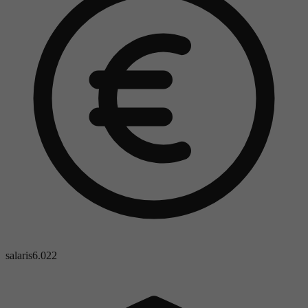
salaris
6.022