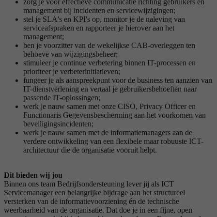
zorg je voor effectieve communicatie richting gebruikers en
management bij incidenten en servicewijzigingen;
stel je SLA's en KPI's op, monitor je de naleving van
serviceafspraken en rapporteer je hierover aan het
management;
ben je voorzitter van de wekelijkse CAB-overleggen ten
behoeve van wijzigingsbeheer;
stimuleer je continue verbetering binnen IT-processen en
prioriteer je verbeterinitiatieven;
fungeer je als aanspreekpunt voor de business ten aanzien van
IT-dienstverlening en vertaal je gebruikersbehoeften naar
passende IT-oplossingen;
werk je nauw samen met onze CISO, Privacy Officer en
Functionaris Gegevensbescherming aan het voorkomen van
beveiligingsincidenten;
werk je nauw samen met de informatiemanagers aan de
verdere ontwikkeling van een flexibele maar robuuste ICT-
architectuur die de organisatie vooruit helpt.
Dit bieden wij jou
Binnen ons team Bedrijfsondersteuning lever jij als ICT
Servicemanager een belangrijke bijdrage aan het structureel
versterken van de informatievoorziening én de technische
weerbaarheid van de organisatie. Dat doe je in een fijne, open