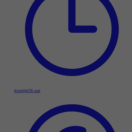
looptijd
36 uur