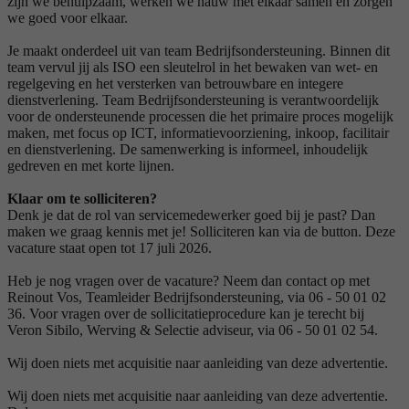
zijn we behulpzaam, werken we nauw met elkaar samen en zorgen
we goed voor elkaar.
Je maakt onderdeel uit van team Bedrijfsondersteuning. Binnen dit
team vervul jij als ISO een sleutelrol in het bewaken van wet- en
regelgeving en het versterken van betrouwbare en integere
dienstverlening. Team Bedrijfsondersteuning is verantwoordelijk
voor de ondersteunende processen die het primaire proces mogelijk
maken, met focus op ICT, informatievoorziening, inkoop, facilitair
en dienstverlening. De samenwerking is informeel, inhoudelijk
gedreven en met korte lijnen.
Klaar om te solliciteren?
Denk je dat de rol van servicemedewerker goed bij je past? Dan
maken we graag kennis met je! Solliciteren kan via de button. Deze
vacature staat open tot 17 juli 2026.
Heb je nog vragen over de vacature? Neem dan contact op met
Reinout Vos, Teamleider Bedrijfsondersteuning, via 06 - 50 01 02
36. Voor vragen over de sollicitatieprocedure kan je terecht bij
Veron Sibilo, Werving & Selectie adviseur, via 06 - 50 01 02 54.
Wij doen niets met acquisitie naar aanleiding van deze advertentie.
Wij doen niets met acquisitie naar aanleiding van deze advertentie.