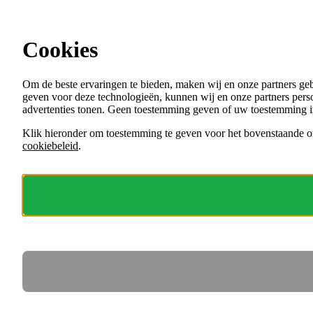
Ga direct naar de content
Cookies
Menu
Om de beste ervaringen te bieden, maken wij en onze partners ge
VACATURES
geven voor deze technologieën, kunnen wij en onze partners perso
ORGANISATIES
advertenties tonen. Geen toestemming geven of uw toestemming i
VOOR WERKGEVERS
Klik hieronder om toestemming te geven voor het bovenstaande of
cookiebeleid
.