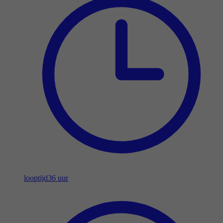
looptijd
36 uur