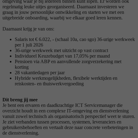
omgeving waar je bij iedereen binnen kunt lopen. Er worden ook
regelmatig leuke uitjes georganiseerd. Daarnaast investeren we
graag in jouw persoonlijke ontwikkeling en starten we met een
uitgebreide onboarding, waarbij we elkaar goed leren kennen.
Daarnaast krijg je van ons:
Salaris tot € 6.022, - (schaal 10a, cao sgo) 36-urige werkweek
per 1 juli 2026
36-urige werkweek met uitzicht op vast contract
Individueel Keuzebudget van 17,05% per maand
Pensioen via ABP en aanvullende zorgverzekering met
korting
28 vakantiedagen per jaar
Hybride werkmogelijkheden, flexibele werktijden en
reiskosten- en thuiswerkvergoeding
Dit breng jij mee
Je bent een ervaren en daadkrachtige ICT Servicemanager die
overzicht houdt in een complexe IT-omgeving en dienstverlening
vanuit zowel technisch als organisatorisch perspectief weet te sturen.
Je ziet verbanden tussen processen, systemen, leveranciers en
gebruikersbehoeften en vertaalt deze naar concrete verbeteringen in
de dienstverlening.