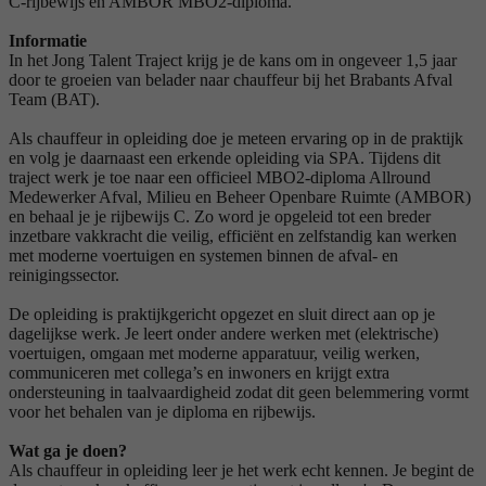
C-rijbewijs en AMBOR MBO2-diploma.
Informatie
In het Jong Talent Traject krijg je de kans om in ongeveer 1,5 jaar
door te groeien van belader naar chauffeur bij het Brabants Afval
Team (BAT).
Als chauffeur in opleiding doe je meteen ervaring op in de praktijk
en volg je daarnaast een erkende opleiding via SPA. Tijdens dit
traject werk je toe naar een officieel MBO2-diploma Allround
Medewerker Afval, Milieu en Beheer Openbare Ruimte (AMBOR)
en behaal je je rijbewijs C. Zo word je opgeleid tot een breder
inzetbare vakkracht die veilig, efficiënt en zelfstandig kan werken
met moderne voertuigen en systemen binnen de afval- en
reinigingssector.
De opleiding is praktijkgericht opgezet en sluit direct aan op je
dagelijkse werk. Je leert onder andere werken met (elektrische)
voertuigen, omgaan met moderne apparatuur, veilig werken,
communiceren met collega’s en inwoners en krijgt extra
ondersteuning in taalvaardigheid zodat dit geen belemmering vormt
voor het behalen van je diploma en rijbewijs.
Wat ga je doen?
Als chauffeur in opleiding leer je het werk echt kennen. Je begint de