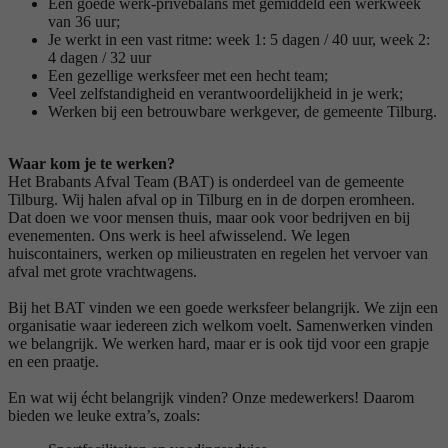
Een goede werk-privébalans met gemiddeld een werkweek
van 36 uur;
Je werkt in een vast ritme: week 1: 5 dagen / 40 uur, week 2:
4 dagen / 32 uur
Een gezellige werksfeer met een hecht team;
Veel zelfstandigheid en verantwoordelijkheid in je werk;
Werken bij een betrouwbare werkgever, de gemeente Tilburg.
Waar kom je te werken?
Het Brabants Afval Team (BAT) is onderdeel van de gemeente
Tilburg. Wij halen afval op in Tilburg en in de dorpen eromheen.
Dat doen we voor mensen thuis, maar ook voor bedrijven en bij
evenementen. Ons werk is heel afwisselend. We legen
huiscontainers, werken op milieustraten en regelen het vervoer van
afval met grote vrachtwagens.
Bij het BAT vinden we een goede werksfeer belangrijk. We zijn een
organisatie waar iedereen zich welkom voelt. Samenwerken vinden
we belangrijk. We werken hard, maar er is ook tijd voor een grapje
en een praatje.
En wat wij écht belangrijk vinden? Onze medewerkers! Daarom
bieden we leuke extra’s, zoals: