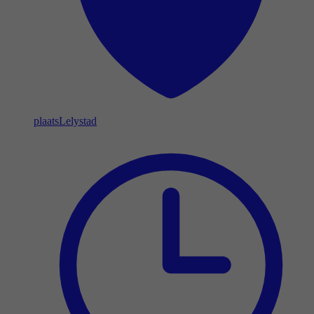
plaats
Lelystad