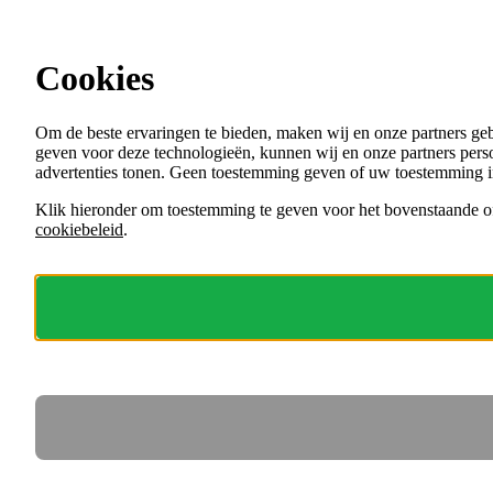
Ga direct naar de content
Cookies
Menu
Om de beste ervaringen te bieden, maken wij en onze partners ge
VACATURES
geven voor deze technologieën, kunnen wij en onze partners perso
ORGANISATIES
advertenties tonen. Geen toestemming geven of uw toestemming i
VOOR WERKGEVERS
Klik hieronder om toestemming te geven voor het bovenstaande of
cookiebeleid
.