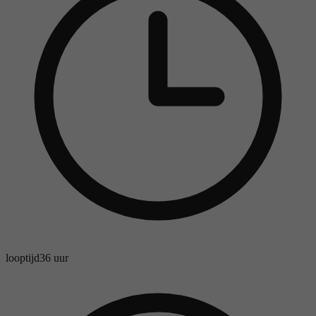
looptijd
36 uur