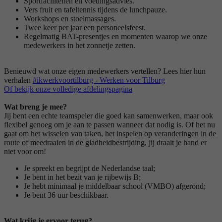
Sportfaciliteiten en voedingsadvies.
Vers fruit en tafeltennis tijdens de lunchpauze.
Workshops en stoelmassages.
Twee keer per jaar een personeelsfeest.
Regelmatig BAT-presentjes en momenten waarop we onze
medewerkers in het zonnetje zetten.
Benieuwd wat onze eigen medewerkers vertellen? Lees hier hun
verhalen
#ikwerkvoortilburg - Werken voor Tilburg
Of bekijk onze volledige afdelingspagina
Wat breng je mee?
Jij bent een echte teamspeler die goed kan samenwerken, maar ook
flexibel genoeg om je aan te passen wanneer dat nodig is. Of het nu
gaat om het wisselen van taken, het inspelen op veranderingen in de
route of meedraaien in de gladheidbestrijding, jij draait je hand er
niet voor om!
Je spreekt en begrijpt de Nederlandse taal;
Je bent in het bezit van je rijbewijs B;
Je hebt minimaal je middelbaar school (VMBO) afgerond;
Je bent 36 uur beschikbaar.
Wat krijg je ervoor terug?