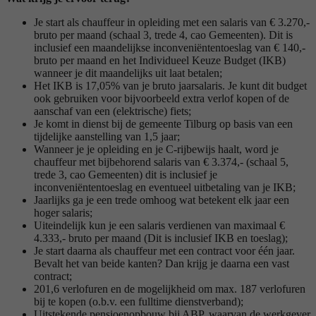
Je start als chauffeur in opleiding met een salaris van € 3.270,-
bruto per maand (schaal 3, trede 4, cao Gemeenten). Dit is
inclusief een maandelijkse inconveniëntentoeslag van € 140,-
bruto per maand en het Individueel Keuze Budget (IKB)
wanneer je dit maandelijks uit laat betalen;
Het IKB is 17,05% van je bruto jaarsalaris. Je kunt dit budget
ook gebruiken voor bijvoorbeeld extra verlof kopen of de
aanschaf van een (elektrische) fiets;
Je komt in dienst bij de gemeente Tilburg op basis van een
tijdelijke aanstelling van 1,5 jaar;
Wanneer je je opleiding en je C-rijbewijs haalt, word je
chauffeur met bijbehorend salaris van € 3.374,- (schaal 5,
trede 3, cao Gemeenten) dit is inclusief je
inconveniëntentoeslag en eventueel uitbetaling van je IKB;
Jaarlijks ga je een trede omhoog wat betekent elk jaar een
hoger salaris;
Uiteindelijk kun je een salaris verdienen van maximaal €
4.333,- bruto per maand (Dit is inclusief IKB en toeslag);
Je start daarna als chauffeur met een contract voor één jaar.
Bevalt het van beide kanten? Dan krijg je daarna een vast
contract;
201,6 verlofuren en de mogelijkheid om max. 187 verlofuren
bij te kopen (o.b.v. een fulltime dienstverband);
Uitstekende pensioenopbouw bij ABP, waarvan de werkgever