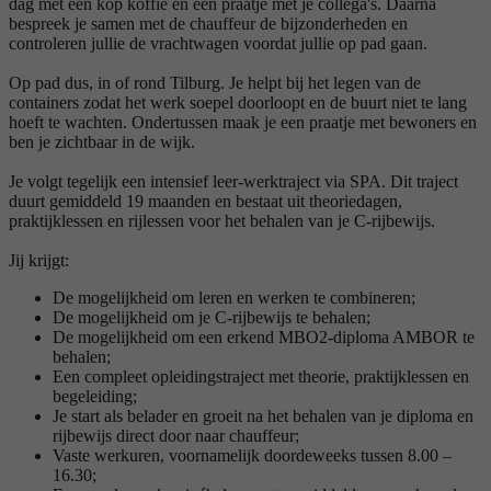
dag met een kop koffie en een praatje met je collega's. Daarna
bespreek je samen met de chauffeur de bijzonderheden en
controleren jullie de vrachtwagen voordat jullie op pad gaan.
Op pad dus, in of rond Tilburg. Je helpt bij het legen van de
containers zodat het werk soepel doorloopt en de buurt niet te lang
hoeft te wachten. Ondertussen maak je een praatje met bewoners en
ben je zichtbaar in de wijk.
Je volgt tegelijk een intensief leer-werktraject via SPA. Dit traject
duurt gemiddeld 19 maanden en bestaat uit theoriedagen,
praktijklessen en rijlessen voor het behalen van je C-rijbewijs.
Jij krijgt:
De mogelijkheid om leren en werken te combineren;
De mogelijkheid om je C-rijbewijs te behalen;
De mogelijkheid om een erkend MBO2-diploma AMBOR te
behalen;
Een compleet opleidingstraject met theorie, praktijklessen en
begeleiding;
Je start als belader en groeit na het behalen van je diploma en
rijbewijs direct door naar chauffeur;
Vaste werkuren, voornamelijk doordeweeks tussen 8.00 –
16.30;