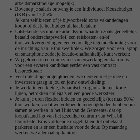
arbeidsmarkttoelage mogelijk;
Bovenop je salaris ontvang je een Individueel Keuzebudget
(IKB) van 17,05%.
Je kunt zelf kiezen of je bijvoorbeeld extra vakantiedagen
koopt of dat je het budget uit laat betalen;
Uitstekende secundaire arbeidsvoorwaarden zoals gedeeltelijk
betaald ouderschapsverlof, een reiskosten- en/of
thuiswerkvergoeding en een eenmalige tegemoetkoming voor
de inrichting van je thuiswerkplek. We zorgen voor een laptop
en smartphone zodat je locatie-onafhankelijk kunt werken;
Wij geloven in een duurzame samenwerking en daarom is
voor een ervaren kandidaat eerder een vast contract
bespreekbaar;
Veel opleidingsmogelijkheden; we denken met je mee en
investeren graag in jou en jouw ontwikkeling;
Je werkt in een kleine, dynamische organisatie met korte
lijnen, betrokken collega’s en een goede werksfeer;
Je kunt je uren flexibel indelen en gedeeltelijk (tot max 50%)
thuiswerken, zodat we voldoende mogelijkheden hebben om
samen te werken in het Huis van de Gemeente, dat op
loopafstand ligt van het gezellige centrum van Wijk bij
Duurstede. Er is voldoende mogelijkheid tot onbetaald
parkeren en is er een bushalte voor de deur. Op maandag
werken we allemaal op kantoor.