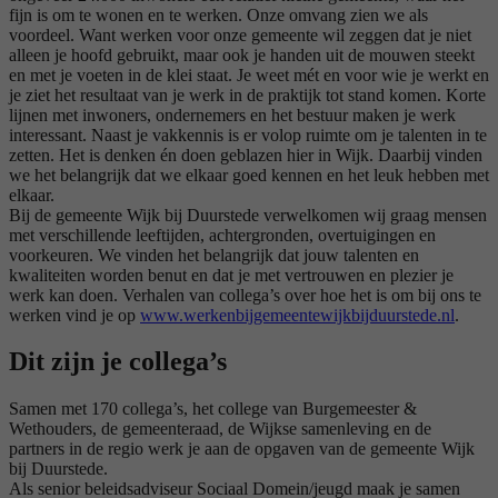
fijn is om te wonen en te werken. Onze omvang zien we als
voordeel. Want werken voor onze gemeente wil zeggen dat je niet
alleen je hoofd gebruikt, maar ook je handen uit de mouwen steekt
en met je voeten in de klei staat. Je weet mét en voor wie je werkt en
je ziet het resultaat van je werk in de praktijk tot stand komen. Korte
lijnen met inwoners, ondernemers en het bestuur maken je werk
interessant. Naast je vakkennis is er volop ruimte om je talenten in te
zetten. Het is denken én doen geblazen hier in Wijk. Daarbij vinden
we het belangrijk dat we elkaar goed kennen en het leuk hebben met
elkaar.
Bij de gemeente Wijk bij Duurstede verwelkomen wij graag mensen
met verschillende leeftijden, achtergronden, overtuigingen en
voorkeuren. We vinden het belangrijk dat jouw talenten en
kwaliteiten worden benut en dat je met vertrouwen en plezier je
werk kan doen. Verhalen van collega’s over hoe het is om bij ons te
werken vind je op
www.werkenbijgemeentewijkbijduurstede.nl
.
Dit zijn je collega’s
Samen met 170 collega’s, het college van Burgemeester &
Wethouders, de gemeenteraad, de Wijkse samenleving en de
partners in de regio werk je aan de opgaven van de gemeente Wijk
bij Duurstede.
Als senior beleidsadviseur Sociaal Domein/jeugd maak je samen