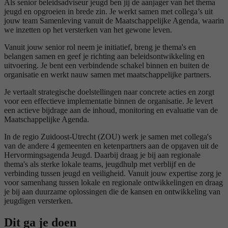
Als senior beleidsadviseur jeugd ben jij de aanjager van het thema
jeugd en opgroeien in brede zin. Je werkt samen met collega’s uit
jouw team Samenleving vanuit de Maatschappelijke Agenda, waarin
we inzetten op het versterken van het gewone leven.
Vanuit jouw senior rol neem je initiatief, breng je thema's en
belangen samen en geef je richting aan beleidsontwikkeling en
uitvoering. Je bent een verbindende schakel binnen en buiten de
organisatie en werkt nauw samen met maatschappelijke partners.
Je vertaalt strategische doelstellingen naar concrete acties en zorgt
voor een effectieve implementatie binnen de organisatie. Je levert
een actieve bijdrage aan de inhoud, monitoring en evaluatie van de
Maatschappelijke Agenda.
In de regio Zuidoost-Utrecht (ZOU) werk je samen met collega's
van de andere 4 gemeenten en ketenpartners aan de opgaven uit de
Hervormingsagenda Jeugd. Daarbij draag je bij aan regionale
thema's als sterke lokale teams, jeugdhulp met verblijf en de
verbinding tussen jeugd en veiligheid. Vanuit jouw expertise zorg je
voor samenhang tussen lokale en regionale ontwikkelingen en draag
je bij aan duurzame oplossingen die de kansen en ontwikkeling van
jeugdigen versterken.
Dit ga je doen