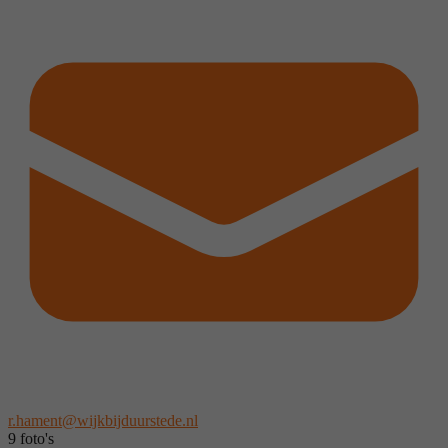
r.hament@wijkbijduurstede.nl
9 foto's