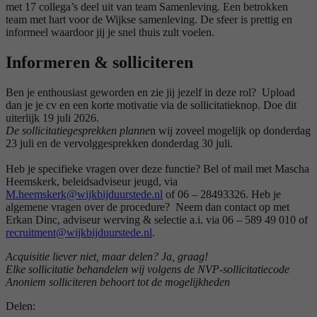
met 17 collega’s deel uit van team Samenleving. Een betrokken
team met hart voor de Wijkse samenleving. De sfeer is prettig en
informeel waardoor jij je snel thuis zult voelen.
Informeren & solliciteren
Ben je enthousiast geworden en zie jij jezelf in deze rol? Upload
dan je je cv en een korte motivatie via de sollicitatieknop. Doe dit
uiterlijk 19 juli 2026.
De sollicitatiegesprekken planne
n wij zoveel mogelijk op donderdag
23 juli en de vervolggesprekken donderdag 30 juli.
Heb je specifieke vragen over deze functie? Bel of mail met Mascha
Heemskerk, beleidsadviseur jeugd, via
M.heemskerk@wijkbijduurstede.nl
of 06 – 28493326. Heb je
algemene vragen over de procedure? Neem dan contact op met
Erkan Dinc, adviseur werving & selectie a.i. via 06 – 589 49 010 of
recruitment@wijkbijduurstede.nl
.
Acquisitie liever niet, maar delen? Ja, graag!
Elke sollicitatie behandelen wij volgens de NVP-sollicitatiecode
Anoniem solliciteren behoort tot de mogelijkheden
Delen: