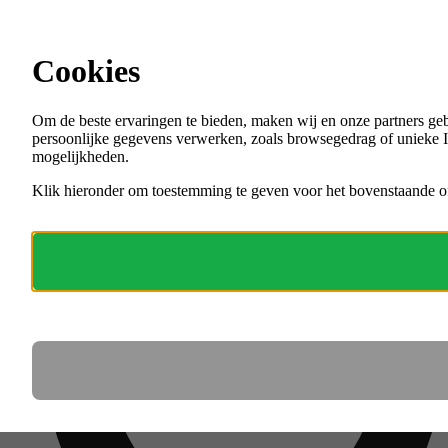
Ga direct naar de content
Cookies
Menu
Om de beste ervaringen te bieden, maken wij en onze partners ge
VACATURES
persoonlijke gegevens verwerken, zoals browsegedrag of unieke ID
ORGANISATIES
mogelijkheden.
VOOR WERKGEVERS
Klik hieronder om toestemming te geven voor het bovenstaande of