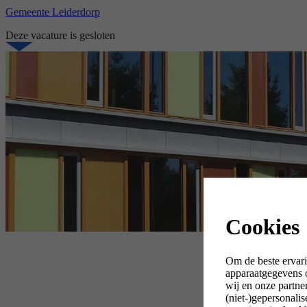
Gemeente Leiderdorp
Deze vacature is gesloten
Cookies
Om de beste ervari
apparaatgegevens o
wij en onze partne
(niet-)gepersonali