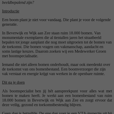
beeldbepalend zijn?
Introductie
Een boom plant je niet voor vandaag. Die plant je voor de volgende
generatie.
In Beverwijk en Wijk aan Zee staan ruim 18.000 bomen. Van
monumentale exemplaren die al tientallen jaren het straatbeeld
bepalen tot jonge aanplant die nog moet uitgroeien tot de bomen van
de toekomst. Die bomen vragen om vakmanschap, aandacht en
soms lastige keuzes. Daarom zoeken wij een Medewerker Groen
met boomspecialisatie.
Iemand die niet alleen bomen onderhoudt, maar ook meedenkt over
de toekomst van ons bomenbestand. Een boomverzorger die zijn
vak verstaat en energie krijgt van werken in de openbare ruimte.
Dit ga je doen
Als boomspecialist ben jij hét aanspreekpunt voor alles wat met
bomen te maken heeft. Je werkt aan een bomenbestand van ruim
18.000 bomen in Beverwijk en Wijk aan Zee en zorgt ervoor dat
deze veilig, gezond en toekomstbestendig blijven.
Geen dag is hetzelfde. De ene dag voer je een VTA-inspectie uit bij