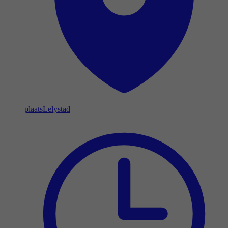
plaats
Lelystad