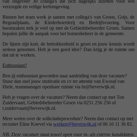
van ongeveer 30 collega's die zich dagelijks inzetten voor een
verzorgde en veilige leefomgeving.
Binnen het team werk je samen met collega's van Groen, Grijs, de
Begraafplaats, de Kinderboerderij en Bedrijfsvoering. Voor
boomzaken trek je veel op met de Gebiedsbeheerder Groen. Samen
bepalen jullie de aanpak voor het bomenbeheer in de gemeente.
De lijnen zijn kort, de betrokkenheid is groot en jouw kennis wordt
serieus genomen. Heb je een goed idee? Dan krijg je de ruimte om
dat uit te werken.
Enthousiast?
Ben jij enthousiast geworden naar aanleiding van deze vacature?
Stuur dan snel jouw motivatie en cv ter attentie van Ewoud van
Hiele, teammanager openbare ruimte via hr@beverwijk.nl.
Heb je vragen over de vacature? Neem dan contact op met Ton
Zuidervaart, Gebiedsbeheerder Groen via 0251 256 256 of
t.zuidervaart@beverwijk.nl.
Meer weten over de sollicitatieprocedure? Neem dan contact op met
recruiter Eline Knevel via
werken@beverwijk.nl
of 06 16 11 36 82.
NB. Deze vacature staat zowel open voor in- als externe kandidaten.