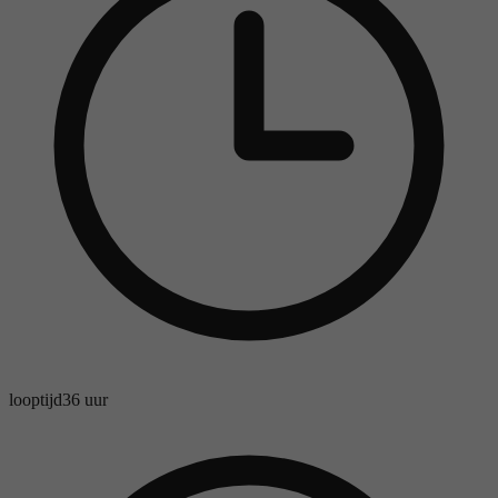
looptijd
36 uur