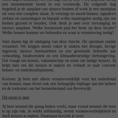
een monumentale boom in een woonwijk. De volgende dag
begeleid je de aanplant van nieuwe bomen of werk je een snoeiplan
uit voor een complete straat. Je verzorgt en snoeit bomen, signaleert
ziekten en aantastingen en bepaalt welke maatregelen nodig zijn om
bomen gezond te houden. Ook denk je mee over vervanging en
nieuwe aanplant. Welke boomsoort past het beste op deze locatie?
Welke bomen kunnen we behouden en waar is vernieuwing nodig?
Juist daarin ligt de uitdaging van deze functie. De openbare ruimte
verandert. We krijgen steeds vaker te maken met droogte, hevige
regenval, nieuwe boomziekten en een groeiende behoefte aan
verkoeling, biodiversiteit en een klimaatbestendige leefomgeving.
Dat vraagt om kennis, vakmanschap en soms om lastige keuzes. Jij
helpt mee om die keuzes te maken en vertaalt ze naar concrete
beheer- en onderhoudsplannen.
Kortom: jij bent niet alleen verantwoordelijk voor het onderhoud
van bomen, maar levert ook een belangrijke bijdrage aan het beheer
en de toekomst van het bomenbestand van Beverwijk.
Dit neem je mee
Jij bent iemand die graag buiten werkt, maar vooral iemand die trots
is op zijn vak. Je werkt zelfstandig, neemt verantwoordelijkheid en
durft keuzes te maken. Daarnaast beschik je over: