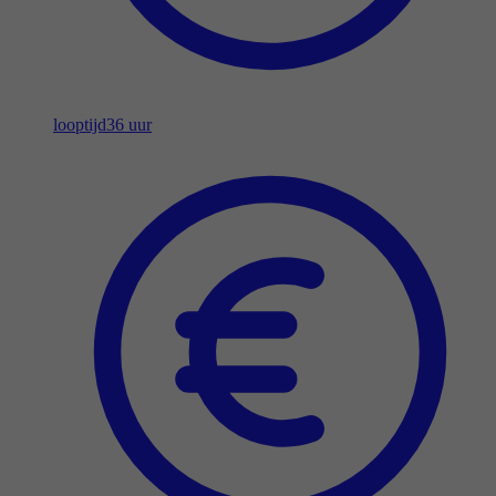
looptijd
36 uur