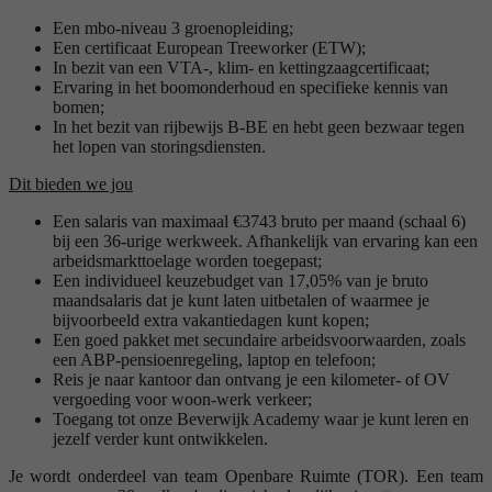
Een mbo-niveau 3 groenopleiding;
Een certificaat European Treeworker (ETW);
In bezit van een VTA-, klim- en kettingzaagcertificaat;
Ervaring in het boomonderhoud en specifieke kennis van
bomen;
In het bezit van rijbewijs B-BE en hebt geen bezwaar tegen
het lopen van storingsdiensten.
Dit bieden we jou
Een salaris van maximaal €3743 bruto per maand (schaal 6)
bij een 36-urige werkweek. Afhankelijk van ervaring kan een
arbeidsmarkttoelage worden toegepast;
Een individueel keuzebudget van 17,05% van je bruto
maandsalaris dat je kunt laten uitbetalen of waarmee je
bijvoorbeeld extra vakantiedagen kunt kopen;
Een goed pakket met secundaire arbeidsvoorwaarden, zoals
een ABP-pensioenregeling, laptop en telefoon;
Reis je naar kantoor dan ontvang je een kilometer- of OV
vergoeding voor woon-werk verkeer;
Toegang tot onze Beverwijk Academy waar je kunt leren en
jezelf verder kunt ontwikkelen.
Je wordt onderdeel van team Openbare Ruimte (TOR). Een team