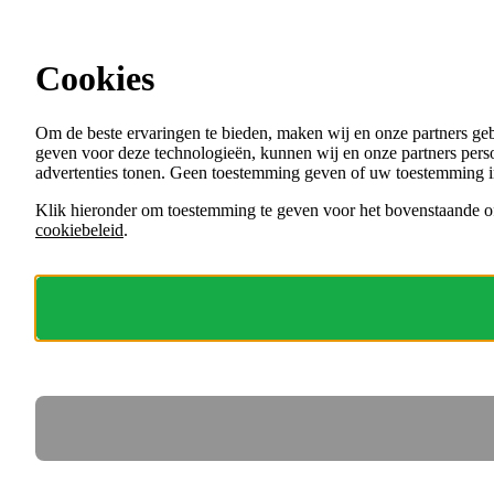
Ga direct naar de content
Cookies
Menu
Om de beste ervaringen te bieden, maken wij en onze partners ge
VACATURES
geven voor deze technologieën, kunnen wij en onze partners perso
ORGANISATIES
advertenties tonen. Geen toestemming geven of uw toestemming i
VOOR WERKGEVERS
Klik hieronder om toestemming te geven voor het bovenstaande of
cookiebeleid
.