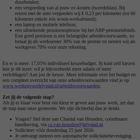
doorbetalen;
een vergoeding van al jouw ov-kosten (tweedeklas). Bij
reizen met de auto vergoeden wij € 0,23 per kilometer (tot 60
kilometer enkele reis woon-werkafstand);
een laptop en mobiele telefoon;
een uitstekende pensioenopbouw bij het ABP-pensioenfonds.
Een goed pensioen is een belangrijke arbeidsvoorwaarde, zo
betaal jij als werknemer 30% van de premie en nemen wij als
werkgever 70% voor onze rekening.
En er is meer: 17,05% individueel keuzebudget. Jij kunt zelf kiezen
hoe je dit inzet: wil je bijvoorbeeld meer salaris of meer
verlofdagen? Aan jou de keuze. Meer informatie over het budget en
een compleet overzicht van onze arbeidsvoorwaarden vind je op
www.werkenvoorlelystad.nl/arbeidsvoorwaarden
.
Zet jij de volgende stap?
Als jij er klaar voor bent om kleur te geven aan jouw werk, zet dan
de stap naar onze gemeente. We zijn dichterbij dan je denkt.
Vragen? Stel deze aan Chantal van Heusden, coördinator
handhaving, via
ca.van.heusden@lelystad.nl
.
Solliciteer vóór donderdag 25 juni 2026.
Je ontvangt meteen een automatische sollicitatiebevestiging.