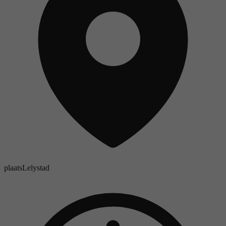
plaats
Lelystad