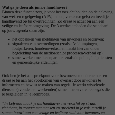
Wat ga je doen als junior handhaver?
Binnen deze functie zorg je voor het toezicht houden op de naleving
van wet- en regelgeving (APV, milieu, verkeersregels) en treedt je
handhavend op bij overtredingen. Zo draag je actief bij aan een
veilige en leefbare omgeving. De 3 werkzaamheden die standaard
op jouw agenda staan zijn:
het oppakken van meldingen van inwoners en bedrijven;
signaleren van overtredingen (zoals afvaldumpingen,
foutparkeren, hondenoverlast; en maakt hiervan onder
begeleiding van de medior/senior processen-verbaal op);
samenwerken met ketenpartners zoals de politie, hulpdiensten
en gemeentelijke afdelingen.
Ook ben je het aanspreekpunt voor bewoners en ondernemers en
draag je bij aan het voorkomen van overlast door inwoners te
informeren en bewust te maken van regels. Je werkt wisselende
diensten (avonden en weekenden) samen met ervaren collega’s die
je begeleiden in je leerproces.
“In Lelystad maak je als handhaver het verschil op straat:
zichtbaar, in contact met mensen en groeiend in je vak, terwijl je
samen bouwt aan een veilige en leefbare stad voor inwoners en