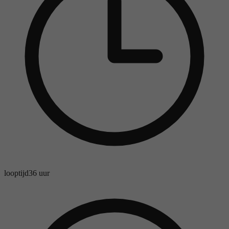
looptijd
36 uur