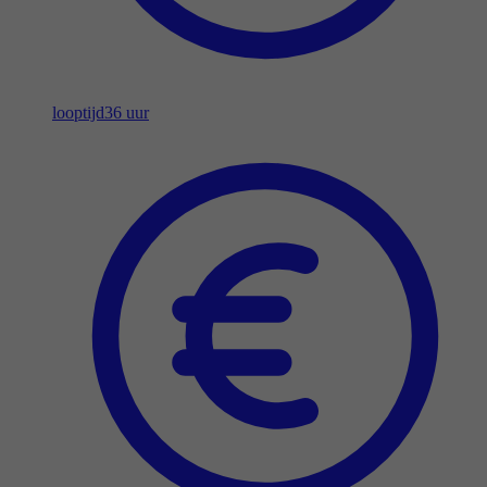
looptijd
36 uur