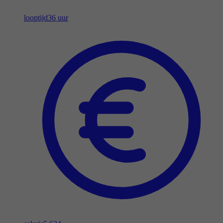
looptijd
36 uur