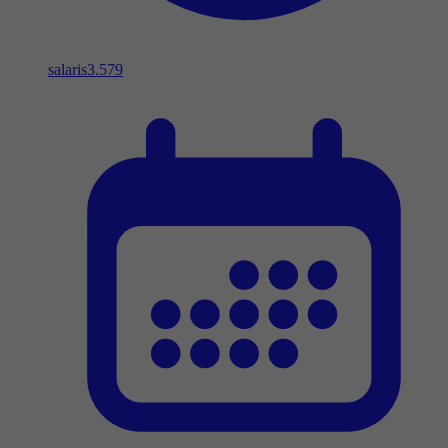
salaris
3.579