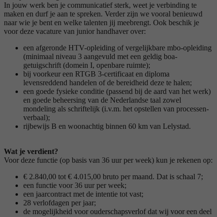
In jouw werk ben je communicatief sterk, weet je verbinding te
maken en durf je aan te spreken. Verder zijn we vooral benieuwd
naar wie je bent en welke talenten jij meebrengt. Ook beschik je
voor deze vacature van junior handhaver over:
een afgeronde HTV-opleiding of vergelijkbare mbo-opleiding
(minimaal niveau 3 aangevuld met een geldig boa-
getuigschrift (domein I, openbare ruimte);
bij voorkeur een RTGB 3-certificaat en diploma
levensreddend handelen of de bereidheid deze te halen;
een goede fysieke conditie (passend bij de aard van het werk)
en goede beheersing van de Nederlandse taal zowel
mondeling als schriftelijk (i.v.m. het opstellen van processen-
verbaal);
rijbewijs B en woonachtig binnen 60 km van Lelystad.
Wat je verdient?
Voor deze functie (op basis van 36 uur per week) kun je rekenen op:
€ 2.840,00 tot € 4.015,00 bruto per maand. Dat is schaal 7;
een functie voor 36 uur per week;
een jaarcontract met de intentie tot vast;
28 verlofdagen per jaar;
de mogelijkheid voor ouderschapsverlof dat wij voor een deel