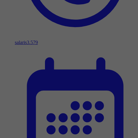
salaris
3.579