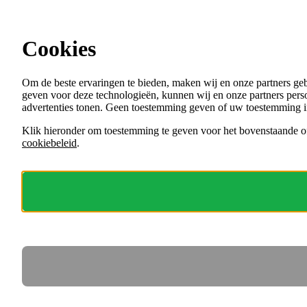
Ga direct naar de content
Cookies
Menu
Om de beste ervaringen te bieden, maken wij en onze partners ge
VACATURES
geven voor deze technologieën, kunnen wij en onze partners perso
ORGANISATIES
advertenties tonen. Geen toestemming geven of uw toestemming i
VOOR WERKGEVERS
Klik hieronder om toestemming te geven voor het bovenstaande of
cookiebeleid
.