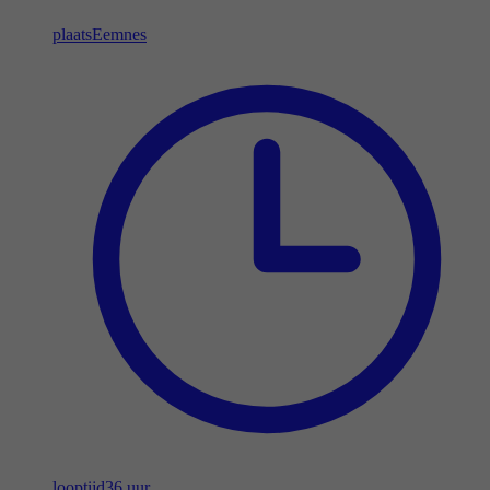
plaats
Eemnes
looptijd
36 uur