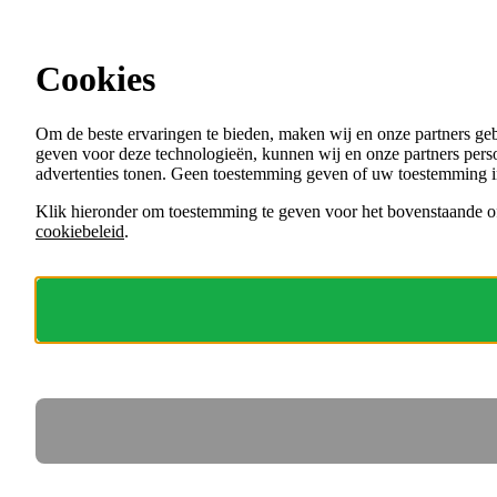
Ga direct naar de content
Cookies
Menu
Om de beste ervaringen te bieden, maken wij en onze partners ge
VACATURES
geven voor deze technologieën, kunnen wij en onze partners perso
ORGANISATIES
advertenties tonen. Geen toestemming geven of uw toestemming i
VOOR WERKGEVERS
Klik hieronder om toestemming te geven voor het bovenstaande of
cookiebeleid
.