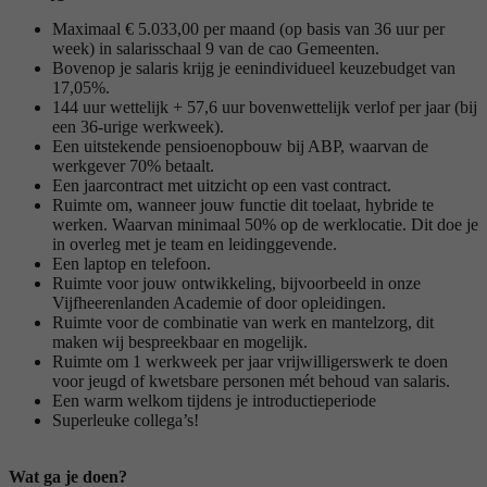
Maximaal € 5.033,00 per maand (op basis van 36 uur per
week) in salarisschaal 9 van de cao Gemeenten.
Bovenop je salaris krijg je eenindividueel keuzebudget van
17,05%.
144 uur wettelijk + 57,6 uur bovenwettelijk verlof per jaar (bij
een 36-urige werkweek).
Een uitstekende pensioenopbouw bij ABP, waarvan de
werkgever 70% betaalt.
Een jaarcontract met uitzicht op een vast contract.
Ruimte om, wanneer jouw functie dit toelaat, hybride te
werken. Waarvan minimaal 50% op de werklocatie. Dit doe je
in overleg met je team en leidinggevende.
Een laptop en telefoon.
Ruimte voor jouw ontwikkeling, bijvoorbeeld in onze
Vijfheerenlanden Academie of door opleidingen.
Ruimte voor de combinatie van werk en mantelzorg, dit
maken wij bespreekbaar en mogelijk.
Ruimte om 1 werkweek per jaar vrijwilligerswerk te doen
voor jeugd of kwetsbare personen mét behoud van salaris.
Een warm welkom tijdens je introductieperiode
Superleuke collega’s!
Wat ga je doen?