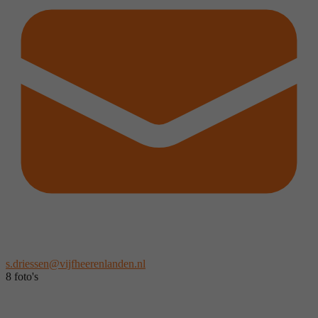
s.driessen@vijfheerenlanden.nl
8 foto's