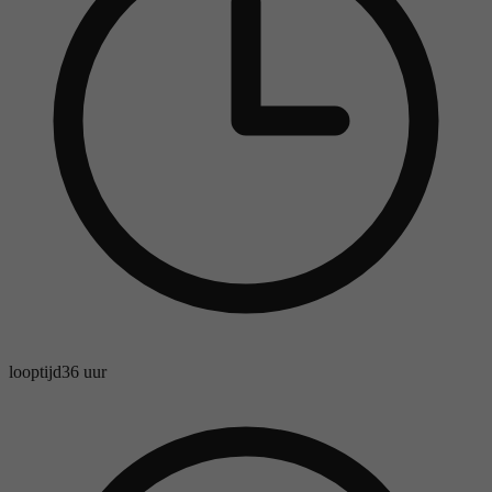
looptijd
36 uur