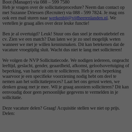
Boot (Manager) via 088 – 599 7580
Heb je vragen over de sollicitatieprocedure? Neem dan contact op
met Suzanne Driessen (Recruiter) via 088 - 599 7824. Je mag ons
ook een mail sturen naar
werkenbij@vijfheerenlanden.nl
. We
vertellen je graag alles over deze leuke functie!
Ben je al overtuigd? Leuk! Stuur ons dan snel je motivatiebrief en
cv. Zien we een match? Dan laten we je zo snel mogelijk weten
wanneer we met je willen kennismaken. Dit kan betekenen dat de
vacature vroegtijdig sluit. Wacht dus niet te lang met solliciteren!
We volgen de NVP Sollicitatiecode. We nodigen iedereen, ongeacht
leeftijd, geslacht, gender, geaardheid, afkomst, geloofsovertuiging of
beperking, van harte uit om te solliciteren. Heb je een beperking
waarvoor je een specifieke voorziening nodig hebt om deel te
nemen aan het sollicitatieproces? Laat het ons gerust weten, we
denken graag met je mee. Wil je graag anoniem solliciteren? Dit kan
eenvoudig door geen persoonlijke gegevens te vermelden in je
sollicitatie.
Deze vacature delen? Graag! Acquisitie stellen we niet op prijs.
Delen: