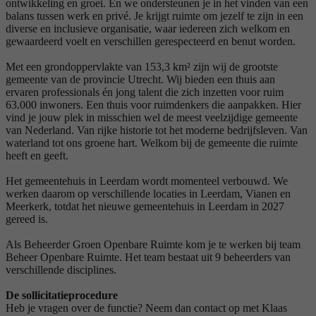
ontwikkeling en groei. En we ondersteunen je in het vinden van een
balans tussen werk en privé. Je krijgt ruimte om jezelf te zijn in een
diverse en inclusieve organisatie, waar iedereen zich welkom en
gewaardeerd voelt en verschillen gerespecteerd en benut worden.
Met een grondoppervlakte van 153,3 km² zijn wij de grootste
gemeente van de provincie Utrecht. Wij bieden een thuis aan
ervaren professionals én jong talent die zich inzetten voor ruim
63.000 inwoners. Een thuis voor ruimdenkers die aanpakken. Hier
vind je jouw plek in misschien wel de meest veelzijdige gemeente
van Nederland. Van rijke historie tot het moderne bedrijfsleven. Van
waterland tot ons groene hart. Welkom bij de gemeente die ruimte
heeft en geeft.
Het gemeentehuis in Leerdam wordt momenteel verbouwd. We
werken daarom op verschillende locaties in Leerdam, Vianen en
Meerkerk, totdat het nieuwe gemeentehuis in Leerdam in 2027
gereed is.
Als Beheerder Groen Openbare Ruimte kom je te werken bij team
Beheer Openbare Ruimte. Het team bestaat uit 9
beheerders van
verschillende disciplines.
De sollicitatieprocedure
Heb je vragen over de functie? Neem dan contact op met Klaas