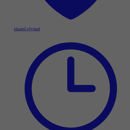
plaats
Lelystad