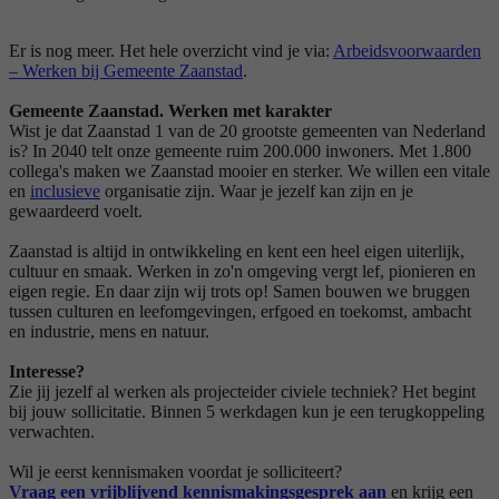
Er is nog meer. Het hele overzicht vind je via:
Arbeidsvoorwaarden
– Werken bij Gemeente Zaanstad
.
Gemeente Zaanstad. Werken met karakter
Wist je dat Zaanstad 1 van de 20 grootste gemeenten van Nederland
is? In 2040 telt onze gemeente ruim 200.000 inwoners. Met 1.800
collega's maken we Zaanstad mooier en sterker. We willen een vitale
en
inclusieve
organisatie zijn. Waar je jezelf kan zijn en je
gewaardeerd voelt.
Zaanstad is altijd in ontwikkeling en kent een heel eigen uiterlijk,
cultuur en smaak. Werken in zo'n omgeving vergt lef, pionieren en
eigen regie. En daar zijn wij trots op! Samen bouwen we bruggen
tussen culturen en leefomgevingen, erfgoed en toekomst, ambacht
en industrie, mens en natuur.
Interesse?
Zie jij jezelf al werken als projecteider civiele techniek? Het begint
bij jouw sollicitatie. Binnen 5 werkdagen kun je een terugkoppeling
verwachten.
Wil je eerst kennismaken voordat je solliciteert?
Vraag een vrijblijvend kennismakingsgesprek aan
en krijg een