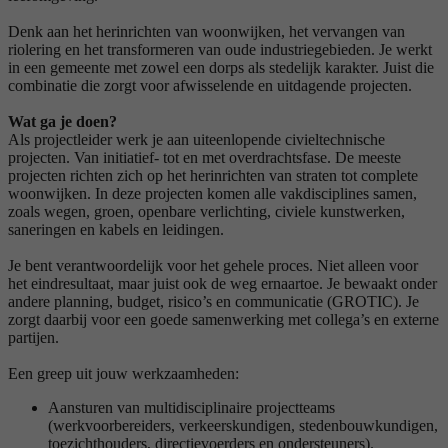
Denk aan het herinrichten van woonwijken, het vervangen van
riolering en het transformeren van oude industriegebieden. Je werkt
in een gemeente met zowel een dorps als stedelijk karakter. Juist die
combinatie die zorgt voor afwisselende en uitdagende projecten.
Wat ga je doen?
Als projectleider werk je aan uiteenlopende civieltechnische
projecten. Van initiatief- tot en met overdrachtsfase. De meeste
projecten richten zich op het herinrichten van straten tot complete
woonwijken. In deze projecten komen alle vakdisciplines samen,
zoals wegen, groen, openbare verlichting, civiele kunstwerken,
saneringen en kabels en leidingen.
Je bent verantwoordelijk voor het gehele proces. Niet alleen voor
het eindresultaat, maar juist ook de weg ernaartoe. Je bewaakt onder
andere planning, budget, risico’s en communicatie (GROTIC). Je
zorgt daarbij voor een goede samenwerking met collega’s en externe
partijen.
Een greep uit jouw werkzaamheden:
Aansturen van multidisciplinaire projectteams
(werkvoorbereiders, verkeerskundigen, stedenbouwkundigen,
toezichthouders, directievoerders en ondersteuners).