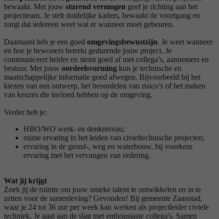
bewaakt. Met jouw
sturend vermogen
geef je richting aan het
projectteam. Je stelt duidelijke kaders, bewaakt de voortgang en
zorgt dat iedereen weet wat er wanneer moet gebeuren.
Daarnaast heb je een goed
omgevingsbewustzijn
. Je weet wanneer
en hoe je bewoners betrekt gedurende jouw project. Je
communiceert helder en stemt goed af met collega’s, aannemers en
bestuur. Met jouw
oordeelsvorming
kun je technische en
maatschappelijke informatie goed afwegen. Bijvoorbeeld bij het
kiezen van een ontwerp, het beoordelen van risico’s of het maken
van keuzes die invloed hebben op de omgeving.
Verder heb je:
HBO/WO werk- en denkniveau;
ruime ervaring in het leiden van civieltechnische projecten;
ervaring in de grond-, weg en waterbouw, bij voorkeur
ervaring met het vervangen van riolering.
Wat jij krijgt
Zoek jij de ruimte om jouw unieke talent te ontwikkelen en in te
zetten voor de samenleving? Gevonden! Bij gemeente Zaanstad,
waar je 24 tot 36 uur per week kan werken als projectleider civiele
techniek. Je gaat aan de slag met enthousiaste collega's. Samen