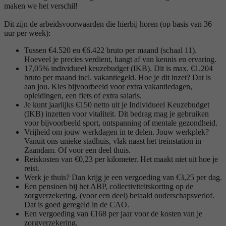
maken we het verschil!
Dit zijn de arbeidsvoorwaarden die hierbij horen (op basis van 36
uur per week):
Tussen €4.520 en €6.422 bruto per maand (schaal 11).
Hoeveel je precies verdient, hangt af van kennis en ervaring.
17,05% individueel keuzebudget (IKB). Dit is max. €1.204
bruto per maand incl. vakantiegeld. Hoe je dit inzet? Dat is
aan jou. Kies bijvoorbeeld voor extra vakantiedagen,
opleidingen, een fiets of extra salaris.
Je kunt jaarlijks €150 netto uit je Individueel Keuzebudget
(IKB) inzetten voor vitaliteit. Dit bedrag mag je gebruiken
voor bijvoorbeeld sport, ontspanning of mentale gezondheid.
Vrijheid om jouw werkdagen in te delen. Jouw werkplek?
Vanuit ons unieke stadhuis, vlak naast het treinstation in
Zaandam. Of voor een deel thuis.
Reiskosten van €0,23 per kilometer. Het maakt niet uit hoe je
reist.
Werk je thuis? Dan krijg je een vergoeding van €3,25 per dag.
Een pensioen bij het ABP, collectiviteitskorting op de
zorgverzekering, (voor een deel) betaald ouderschapsverlof.
Dat is goed geregeld in de CAO.
Een vergoeding van €168 per jaar voor de kosten van je
zorgverzekering.