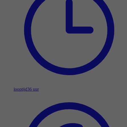
looptijd
36 uur