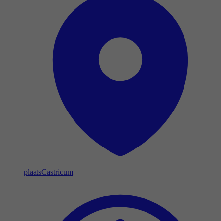
plaats
Castricum