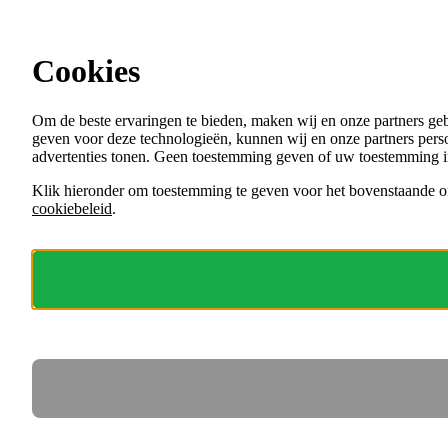
Ga direct naar de content
Cookies
Menu
Om de beste ervaringen te bieden, maken wij en onze partners ge
VACATURES
geven voor deze technologieën, kunnen wij en onze partners perso
ORGANISATIES
advertenties tonen. Geen toestemming geven of uw toestemming i
VOOR WERKGEVERS
Klik hieronder om toestemming te geven voor het bovenstaande of
cookiebeleid
.