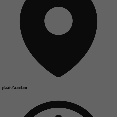
plaats
Zaandam