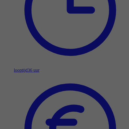
looptijd
36 uur