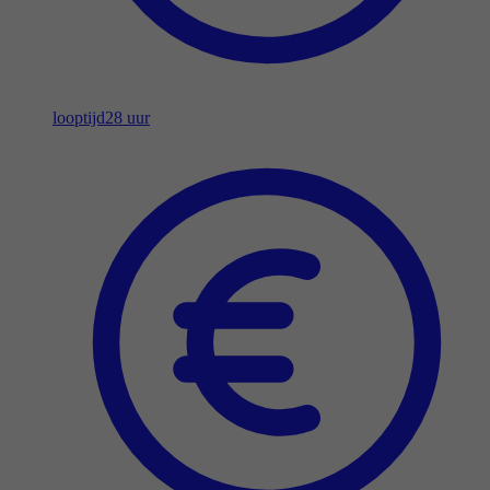
looptijd
28 uur