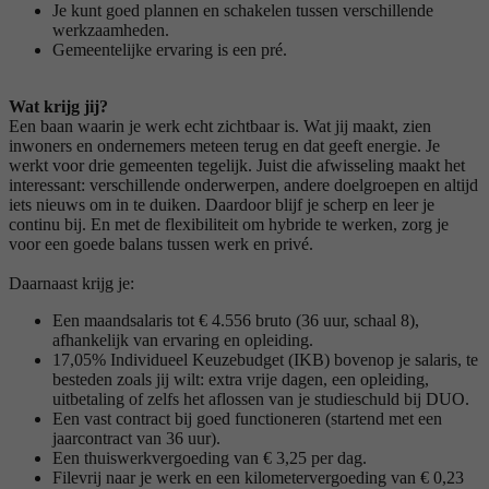
Je kunt goed plannen en schakelen tussen verschillende
werkzaamheden.
Gemeentelijke ervaring is een pré.
Wat krijg jij?
Een baan waarin je werk echt zichtbaar is. Wat jij maakt, zien
inwoners en ondernemers meteen terug en dat geeft energie. Je
werkt voor drie gemeenten tegelijk. Juist die afwisseling maakt het
interessant: verschillende onderwerpen, andere doelgroepen en altijd
iets nieuws om in te duiken. Daardoor blijf je scherp en leer je
continu bij. En met de flexibiliteit om hybride te werken, zorg je
voor een goede balans tussen werk en privé.
Daarnaast krijg je:
Een maandsalaris tot € 4.556 bruto (36 uur, schaal 8),
afhankelijk van ervaring en opleiding.
17,05% Individueel Keuzebudget (IKB) bovenop je salaris, te
besteden zoals jij wilt: extra vrije dagen, een opleiding,
uitbetaling of zelfs het aflossen van je studieschuld bij DUO.
Een vast contract bij goed functioneren (startend met een
jaarcontract van 36 uur).
Een thuiswerkvergoeding van € 3,25 per dag.
Filevrij naar je werk en een kilometervergoeding van € 0,23