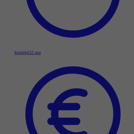
looptijd
32 uur