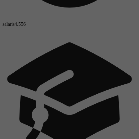
salaris
4.556