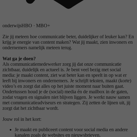
onderwijs
HBO
·
MBO+
Zie jij meteen hoe communicatie beter, duidelijker of leuker kan? En
krijg je energie van content maken? Wat jij maakt, zien inwoners en
ondernemers namelijk meteen terug.
Wat ga je doen?
Als communicatiemedewerker zorg jij dat onze communicatie
zichtbaar, duidelijk en actueel is. Je bent veel bezig met social
media: je maakt content, ziet wat beter kan en speelt in op wat er
leeft bij inwoners en ondernemers. Je schrijft teksten, maakt (korte)
video’s en zorgt dat alles op het juiste moment naar buiten gaat.
Ondertussen houd je de (social) media én de mailbox in de gaten,
zodat vragen en signalen niet blijven liggen. Je werkt nauw samen
met communicatieadviseurs en strategen. Zij zetten de lijnen uit, jij
zorgt dat het zichtbaar wordt.
Jouw rol in het kort:
Je maakt en publiceert content voor social media en andere
kanalen zoals de websites en nieuwsbrieven.