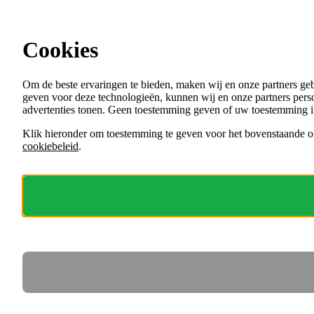
Ga direct naar de content
Cookies
Menu
Om de beste ervaringen te bieden, maken wij en onze partners ge
VACATURES
geven voor deze technologieën, kunnen wij en onze partners perso
ORGANISATIES
advertenties tonen. Geen toestemming geven of uw toestemming i
VOOR WERKGEVERS
Klik hieronder om toestemming te geven voor het bovenstaande of
cookiebeleid
.