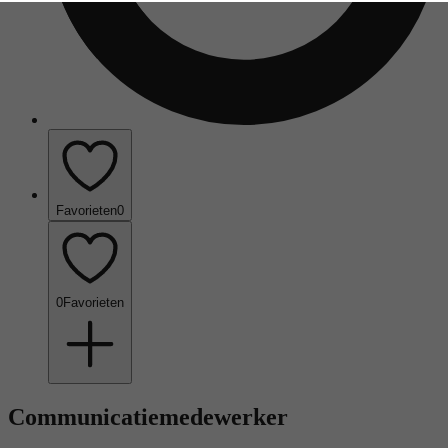
Favorieten
0
0
Favorieten
Communicatiemedewerker