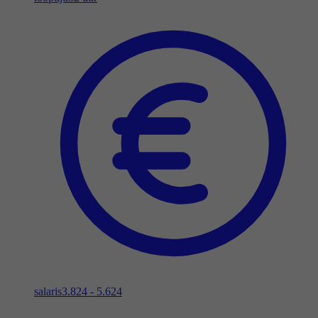
salaris
3.824 - 5.624