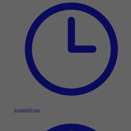
looptijd
36 uur