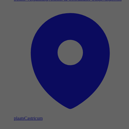
plaats
Castricum