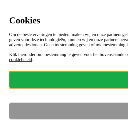
Ga direct naar de content
Cookies
Menu
Om de beste ervaringen te bieden, maken wij en onze partners ge
VACATURES
geven voor deze technologieën, kunnen wij en onze partners perso
ORGANISATIES
advertenties tonen. Geen toestemming geven of uw toestemming i
VOOR WERKGEVERS
Klik hieronder om toestemming te geven voor het bovenstaande of
cookiebeleid
.