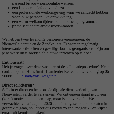
passend bij jouw persoonlijke wensen;
een laptop en telefoon van de zaak;
een professionele werkomgeving waar we aandacht hebben
voor jouw persoonlijke ontwikkeling;
een warm welkom tijdens het introductieprogramma;
prima secundaire arbeidsvoorwaarden.
We hebben twee levendige personeelsverenigingen: de
NieuweGeineratie en de Zandkruiers. Er worden regelmatig
interessante activiteiten en gezellige borrels georganiseerd. Fijn om
je netwerk uit te breiden én nieuwe inzichten op te doen.
Enthousiast?
Heb je vragen over deze vacature of de sollicitatieprocedure? Neem
contact op met Hans Smit, Teamleider Beheer en Uitvoering op 06-
50088153 /
h.smit@nieuwegein.nl
.
Direct solliciteren?
Solliciteer direct en help ons de digitale dienstverlening van
Nieuwegein verder te versterken! Wij ontvangen graag je cv, een
(korte) motivatie indienen mag, maar is niet verplicht. We
verwachten vanaf 22 juni 2026 actief met geschikte kandidaten in
gesprek te gaan, solliciteer dus vooral zo snel mogelijk. We kijken
ernaar uit kennis te maken!