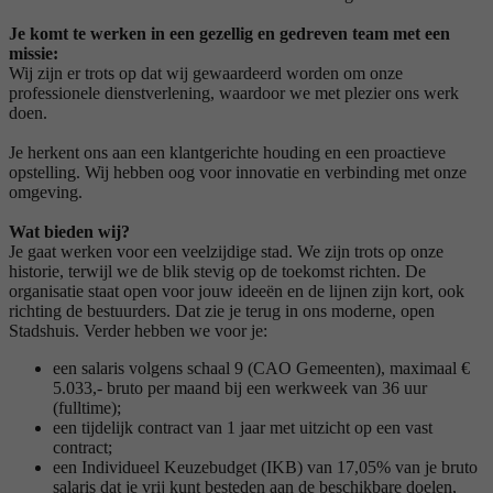
Je komt te werken in een gezellig en gedreven team met een
missie:
Wij zijn er trots op dat wij gewaardeerd worden om onze
professionele dienstverlening, waardoor we met plezier ons werk
doen.
Je herkent ons aan een klantgerichte houding en een proactieve
opstelling. Wij hebben oog voor innovatie en verbinding met onze
omgeving.
Wat bieden wij?
Je gaat werken voor een veelzijdige stad. We zijn trots op onze
historie, terwijl we de blik stevig op de toekomst richten. De
organisatie staat open voor jouw ideeën en de lijnen zijn kort, ook
richting de bestuurders. Dat zie je terug in ons moderne, open
Stadshuis. Verder hebben we voor je:
een salaris volgens schaal 9 (CAO Gemeenten), maximaal €
5.033,- bruto per maand bij een werkweek van 36 uur
(fulltime);
een tijdelijk contract van 1 jaar met uitzicht op een vast
contract;
een Individueel Keuzebudget (IKB) van 17,05% van je bruto
salaris dat je vrij kunt besteden aan de beschikbare doelen,