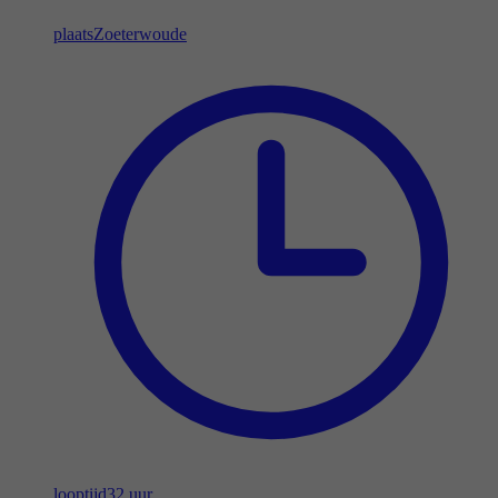
plaats
Zoeterwoude
looptijd
32 uur