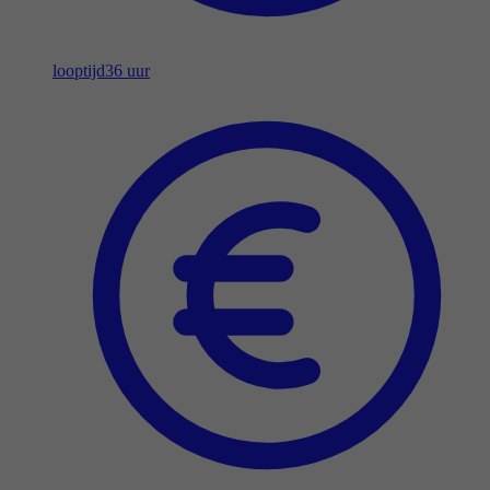
looptijd
36 uur